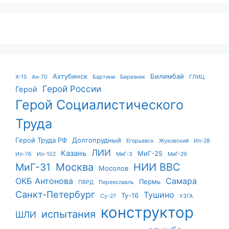
Ахтубинск
Билимбай
X-15
Ан-70
Бартини
Березняк
ГЛИЦ
Герой России
Герой
Герой Социалистического
Труда
Герой Труда РФ
Долгопрудный
Егорьевск
Жуковский
Ил-28
ЛИИ
Казань
МиГ-25
Ил-76
Ил-102
МиГ-3
МиГ-29
Москва
НИИ ВВС
МиГ-31
Мосолов
ОКБ Антонова
Самара
Пермь
ПВРД
Переяславль
Санкт-Петербург
Тушино
Ту-16
Су-27
УЗГА
конструктор
испытания
ШЛИ