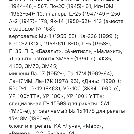
(1944-46)- 567, По-2С (1945)- 61, Ил-10М
(1953-54)- 10; планеры Ц-25 (1947-49)- 250,
А-2 (1947)- 178, Як-14 (1950-52)- 413 (вместе
с заводом № 168);
вертолеты: Ми-1 (1955-58), Ка-226 (1999-);
КР: С-2 (КСС, 1958-61), К-10, П-5 (1958-),
П-35, П-6, «Базальт», «Аметист», «Малахит»,
«Гранит», «Яхонт» 3М55Э (1990-е), 4К85,
4К80, 3М70, 3М45;
мишени Ла-17 (1952-), Ла-17М (1962-64),
Ла-17ММ, Ла-17К (1978-93), «Дань» (1990-);
БР: Р-11, Р-12 (8К63), УР-100 (8К84, 1960-е),
УР-100УТТХ, УР-100К, УР-100К УТТХ;
специальная ГЧ 15Б99 для ракеты 15А11
(1970-е), управляемый ББ 15Ф178 для ракеты
15А18М (1980-е);
блоки и агрегаты КА «Луна», «Марс»,
«Венера», ОС «Буран»;101