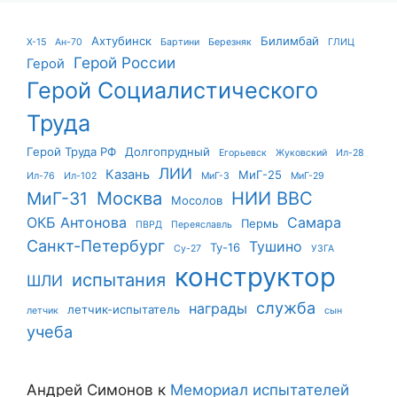
Ахтубинск
Билимбай
X-15
Ан-70
Бартини
Березняк
ГЛИЦ
Герой России
Герой
Герой Социалистического
Труда
Герой Труда РФ
Долгопрудный
Егорьевск
Жуковский
Ил-28
ЛИИ
Казань
МиГ-25
Ил-76
Ил-102
МиГ-3
МиГ-29
Москва
НИИ ВВС
МиГ-31
Мосолов
ОКБ Антонова
Самара
Пермь
ПВРД
Переяславль
Санкт-Петербург
Тушино
Ту-16
Су-27
УЗГА
конструктор
испытания
ШЛИ
служба
награды
летчик-испытатель
летчик
сын
учеба
Андрей Симонов
к
Мемориал испытателей