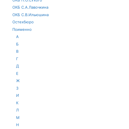
ОКБ С.А.Лавочкина
ОКБ С.В.Ильюшина
Остехбюро
Поименно
А
Б
В
Г
Д
Е
Ж
З
И
К
Л
М
Н