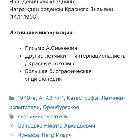
Новодевичьем кладбище.
Награжден орденом Красного Знамени
(14.11.1938).
Источники информации:
Письмо А.Симонова
Другие лётчики — интернационалисты
/ Красные соколы /
Большая биографическая
энциклопедия
Рубрики
1940-е
,
А
,
АЗ № 1
,
Катастрофы
,
Летчики-
испытатели
,
Оренбургское
Метки
летчик-испытатель
Сопоцько Никита Аркадьевич
Чумаков Петр Ильич