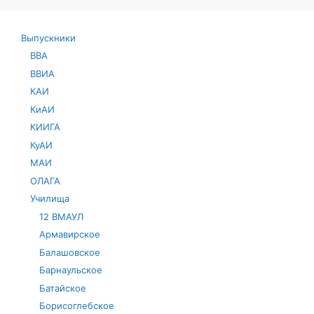
Выпускники
ВВА
ВВИА
КАИ
КиАИ
КИИГА
КуАИ
МАИ
ОЛАГА
Училища
12 ВМАУЛ
Армавирское
Балашовское
Барнаульское
Батайское
Борисоглебское