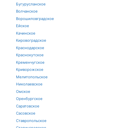
Бугурусланское
Волчанское
Ворошиловградское
Ейское
Качинское
Кировоградское
Краснодарское
Краснокутское
Кременчугское
Криворожское
Мелитопольское
Николаевское
Омское
Оренбургское
Саратовское
Сасовское
Ставропольское
Сталинградское