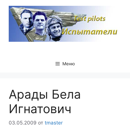
Перейти
к
содержимому
Меню
Арады Бела
Игнатович
03.05.2009
от
tmaster