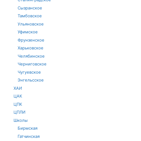
Сызранское
Тамбовское
Ульяновское
Уфимское
Фрунзенское
Харьковское
Челябинское
Черниговское
Чугуевское
Энгельсское
ХАИ
ЦАК
ЦПК
ЦПЛИ
Школы
Бирмская
Гатчинская