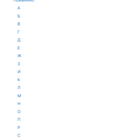
А
Б
В
Г
Д
Е
Ж
З
И
К
Л
М
Н
О
П
Р
С