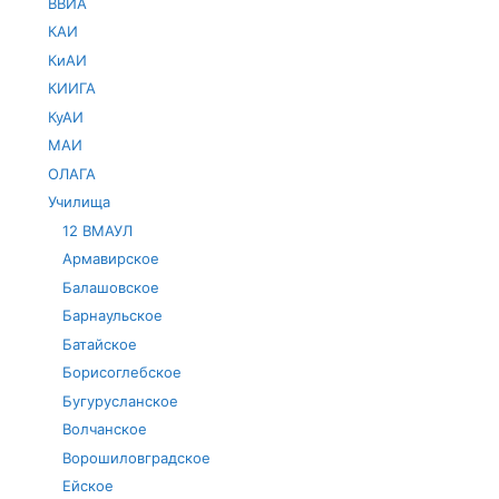
ВВИА
КАИ
КиАИ
КИИГА
КуАИ
МАИ
ОЛАГА
Училища
12 ВМАУЛ
Армавирское
Балашовское
Барнаульское
Батайское
Борисоглебское
Бугурусланское
Волчанское
Ворошиловградское
Ейское