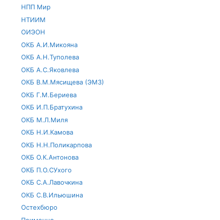
НПП Мир
НТИИМ
ОИЭОН
ОКБ А.И.Микояна
ОКБ А.Н.Туполева
ОКБ А.С.Яковлева
ОКБ В.М.Мясищева (ЭМЗ)
ОКБ Г.М.Бериева
ОКБ И.П.Братухина
ОКБ М.Л.Миля
ОКБ Н.И.Камова
ОКБ Н.Н.Поликарпова
ОКБ О.К.Антонова
ОКБ П.О.СУхого
ОКБ С.А.Лавочкина
ОКБ С.В.Ильюшина
Остехбюро
Поименно