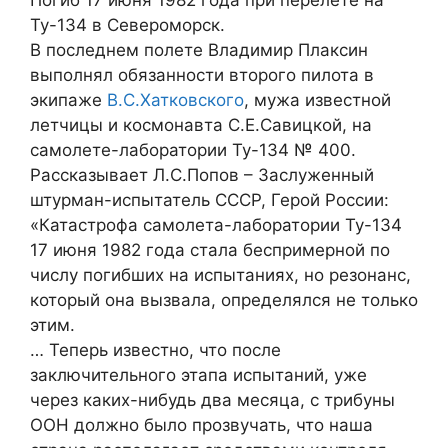
Погиб 17 июня 1982 года при перелёте на
Ту-134 в Североморск.
В последнем полете Владимир Плаксин
выполнял обязанности второго пилота в
экипаже
В.С.Хатковского
, мужа известной
летчицы и космонавта С.Е.Савицкой, на
самолете-лаборатории Ту-134 № 400.
Рассказывает Л.С.Попов – Заслуженный
штурман-испытатель СССР, Герой России:
«Катастрофа самолета-лаборатории Ту-134
17 июня 1982 года стала беспримерной по
числу погибших на испытаниях, но резонанс,
который она вызвала, определялся не только
этим.
… Теперь известно, что после
заключительного этапа испытаний, уже
через каких-нибудь два месяца, с трибуны
ООН должно было прозвучать, что наша