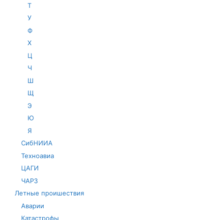
Т
У
Ф
Х
Ц
Ч
Ш
Щ
Э
Ю
Я
СибНИИА
Техноавиа
ЦАГИ
ЧАРЗ
Летные проишествия
Аварии
Катастрофы