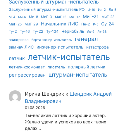
Заслуженный штурман-испытатель
Заслуженный штурман-испытатель РФ
Ил-2
Ла-5
И-16
МиГ-21
Ми-8
МиГ-3
МиГ-23
М-4
МиГ-15
Ми-6
МиГ-17
Начальник ЛИС
Су-24
МиГ-25
МиГ-29
Пе-2
Р-5
Чернобыль
Ту-22
Ту-2
Ту-16
Ту-134
Як-9
Як-38
генерал
авиатрисса
бортинженер-испытатель
инженер-испытатель
замнач ЛИС
катастрофа
летчик-испытатель
летчик
летчик-космонавт
полярный летчик
писатель
штурман-испытатель
репрессирован
Ирина Шендрик
к
Шендрик Андрей
Владимирович
01.08.2026
Ты-великий летчик и хороший актер.
Желаю удачи и успехов во всех твоих
делах...