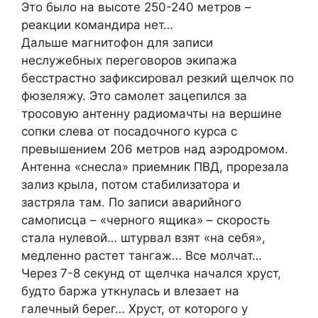
Это было на высоте 250-240 метров –
реакции командира нет…
Дальше магнитофон для записи
неслужебных переговоров экипажа
бесстрастно зафиксировал резкий щелчок по
фюзеляжу. Это самолет зацепился за
тросовую антенну радиомачты на вершине
сопки слева от посадочного курса с
превышением 206 метров над аэродромом.
Антенна «снесла» приемник ПВД, прорезала
зализ крыла, потом стабилизатора и
застряла там. По записи аварийного
самописца – «черного ящика» – скорость
стала нулевой… штурвал взят «на себя»,
медленно растет тангаж… Все молчат…
Через 7-8 секунд от щелчка начался хруст,
будто баржа уткнулась и влезает на
галечный берег… Хруст, от которого у