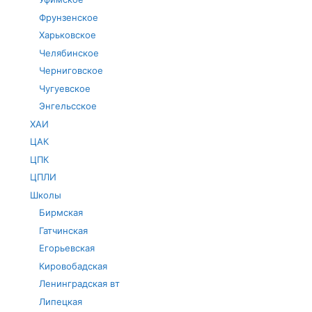
Фрунзенское
Харьковское
Челябинское
Черниговское
Чугуевское
Энгельсское
ХАИ
ЦАК
ЦПК
ЦПЛИ
Школы
Бирмская
Гатчинская
Егорьевская
Кировобадская
Ленинградская вт
Липецкая