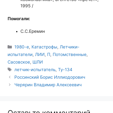
1995 /
Помогали:
С.С.Еремин
Рубрики
1980-е
,
Катастрофы
,
Летчики-
испытатели
,
ЛИИ
,
П
,
Потомственные
,
Сасовское
,
ШЛИ
Метки
летчик-испытатель
,
Ту-134
Россинский Борис Иллиодорович
Черярин Владимир Алексеевич
Оставьте комментарий