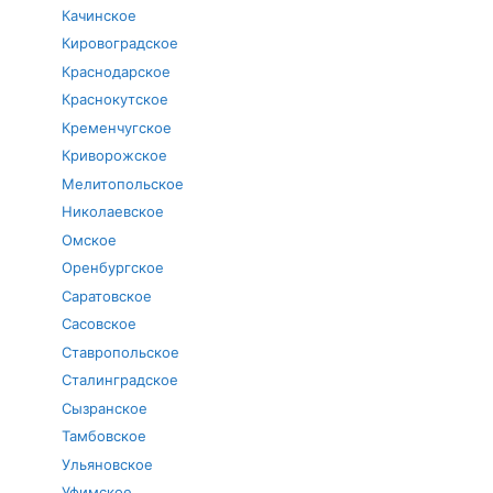
Качинское
Кировоградское
Краснодарское
Краснокутское
Кременчугское
Криворожское
Мелитопольское
Николаевское
Омское
Оренбургское
Саратовское
Сасовское
Ставропольское
Сталинградское
Сызранское
Тамбовское
Ульяновское
Уфимское