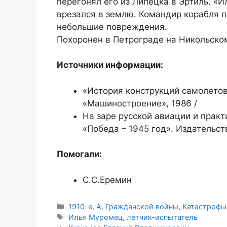
перегонял его из Липецка в Эртиль. «
врезался в землю. Командир корабля п
небольшие повреждения.
Похоронен в Петрограде на Никольско
Источники информации:
«История конструкций самолетов 
«Машиностроение», 1986 /
На заре русской авиации и прак
«Победа – 1945 год». Издательст
Помогали:
С.С.Еремин
Рубрики
1910-е
,
А
,
Гражданской войны
,
Катастрофы
Метки
Илья Муромец
,
летчик-испытатель