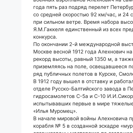
года пять раз подряд перелет Петербу
со средней скоростью 92 км/час, и 24 
при сильном ветре. Время набора высо
Я.М.Гаккеля единственный из всех пр
конкурса.
По окончании 2-й международной выст
Москве весной 1912 года Алехнович на 
рекорд высоты, равный 1350 м, а такж
приземляясь на поле, освещавшееся 
ряд публичных полетов в Курске, Смол
В 1912 году вышел в отставку и работ
отделе Русско-Балтийского завода в П
гидросамолетов С-5а и С-10 И.И.Сикор
испытывавших первые в мире тяжелые
«Илья Муромец».
В начале мировой войны Алехновича п
корабля № 5 в созданной эскадре «мур