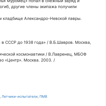
Илья Муромец» попал в снежный заряд и
огиб, другие члены экипажа получили
м кладбище Александро-Невской лавры.
в СССР до 1938 года» / В.Б.Шавров. Москва,
тической космонавтики / В.Лавренец, МБОФ
во «Центр». Москва. 2003. /
,
Летчики-испытатели
,
ПМВ