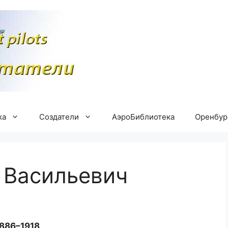
ка
Создатели
АэроБиблиотека
Оренбу
 Васильевич
886–1918