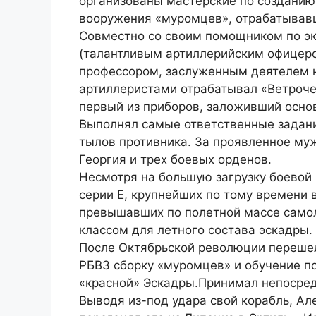
организованы мастерские по созданию
вооружения «муромцев», отрабатывавше
Совместно со своим помощником по э
(талантливым артиллерийским офицеро
профессором, заслуженным деятелем н
артиллеристами отрабатывал «Ветрочет
первый из приборов, заложивший осно
Выполнял самые ответственные задани
тылов противника. За проявленное му
Георгия и трех боевых орденов.
Несмотря на большую загрузку боевой
серии Е, крупнейших по тому времени 
превышавших по полетной массе самол
классом для летного состава эскадры.
После Октябрьской революции перешел
РБВЗ сборку «муромцев» и обучение по
«красной» Эскадры.Принимал непосред
Выводя из-под удара свой корабль, Ал