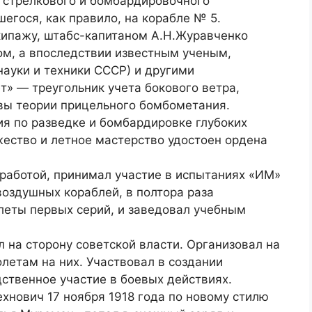
 стрелкового и бомбардировочного
гося, как правило, на корабле № 5.
кипажу, штабс-капитаном А.Н.Журавченко
м, а впоследствии известным ученым,
ауки и техники СССР) и другими
» — треугольник учета бокового ветра,
вы теории прицельного бомбометания.
я по разведке и бомбардировке глубоких
жество и летное мастерство удостоен ордена
 работой, принимал участие в испытаниях «ИМ»
воздушных кораблей, в полтора раза
еты первых серий, и заведовал учебным
 на сторону советской власти. Организовал на
летам на них. Участвовал в создании
ственное участие в боевых действиях.
ехнович 17 ноября 1918 года по новому стилю