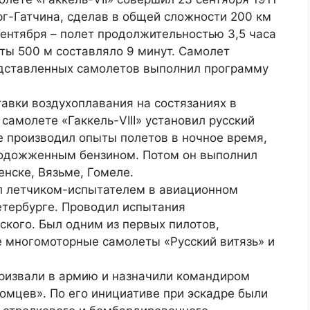
рг-Гатчина, сделав в общей сложности 200 км
сентября – полет продолжительностью 3,5 часа
ты 500 м составляло 9 минут. Самолет
едставленных самолетов выполнил программу
авки воздухоплавания на состязаниях в
самолете «Гаккель-VIII» установил русский
е производил опыты полетов в ночное время,
подожженным бензином. Потом он выполнил
енске, Вязьме, Гомеле.
ал летчиком-испытателем в авиационном
етербурге. Проводил испытания
ского. Был одним из первых пилотов,
 многомоторные самолеты «Русский витязь» и
ризвали в армию и назначили командиром
омцев». По его инициативе при эскадре были