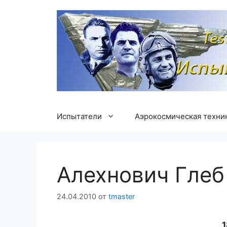
Перейти
к
содержимому
Испытатели
Аэрокосмическая техни
Алехнович Глеб
24.04.2010
от
tmaster
1