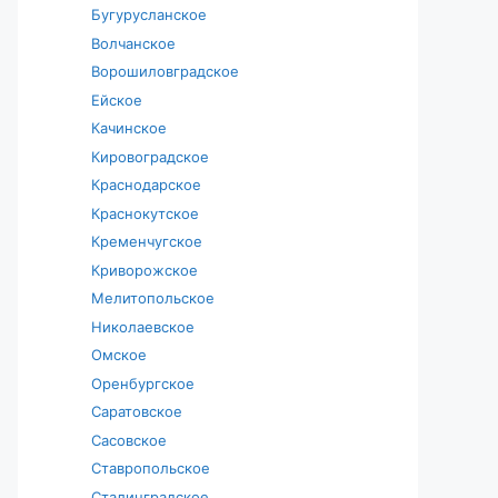
Бугурусланское
Волчанское
Ворошиловградское
Ейское
Качинское
Кировоградское
Краснодарское
Краснокутское
Кременчугское
Криворожское
Мелитопольское
Николаевское
Омское
Оренбургское
Саратовское
Сасовское
Ставропольское
Сталинградское