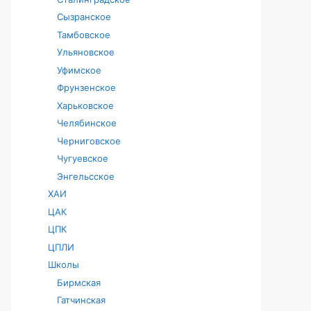
Сызранское
Тамбовское
Ульяновское
Уфимское
Фрунзенское
Харьковское
Челябинское
Черниговское
Чугуевское
Энгельсское
ХАИ
ЦАК
ЦПК
ЦПЛИ
Школы
Бирмская
Гатчинская