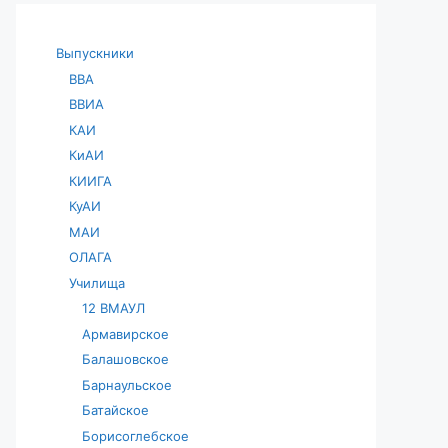
Выпускники
ВВА
ВВИА
КАИ
КиАИ
КИИГА
КуАИ
МАИ
ОЛАГА
Училища
12 ВМАУЛ
Армавирское
Балашовское
Барнаульское
Батайское
Борисоглебское