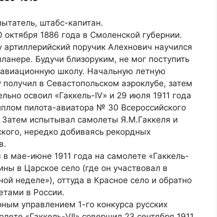
ытатель, штабс-капитан.
 октября 1886 года в Смоленской губернии.
у артиллерийский поручик Алехнович научился
планере. Будучи близоруким, не мог поступить
 авиационную школу. Начальную летную
 получил в Севастопольском аэроклубе, затем
льно освоил «Гаккель-IV» и 29 июля 1911 года
иплом пилота-авиатора № 30 Всероссийского
. Затем испытывал самолеты Я.М.Гаккеля и
ского, нередко добиваясь рекордных
в.
 в мае-июне 1911 года на самолете «Гаккель-
чины в Царское село (где он участвовал в
ой неделе»), оттуда в Красное село и обратно
тами в России.
ным управлением 1-го конкурса русских
лете «Гаккель-VII» совершил 23 сентября 1911