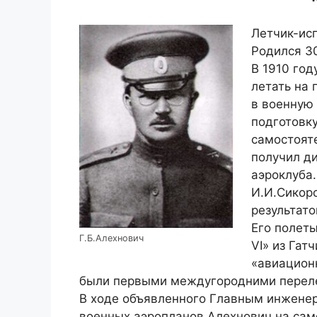
Летчик-исп
Родился 30
В 1910 год
летать на 
в военную
подготовку
самостояте
получил д
аэроклуба
И.И.Сикор
результато
Его полеты
Г.Б.Алехнович
VI» из Гат
«авиационн
были первыми междугородними переле
В ходе объявленного Главным инженер
военных аэропланов Алехнович на само