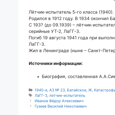
Лётчик-испытатель 5-го класса (1940).
Родился в 1912 году. В 1934 окончил Б
С 193? (до 09.1939) – лётчик-испытат
серийные УТ-2, ЛаГГ-3.
Погиб 19 августа 1941 года при выпол
ЛаГГ-3.
Жил в Ленинграде (ныне – Санкт-Петер
Источники информации:
Биография, составленная А.А.С
Рубрики
1940-е
,
АЗ № 23
,
Батайское
,
Ж
,
Катастроф
Метки
ЛаГГ-3
,
летчик-испытатель
Иванов Фёдор Алексеевич
Гузеев Василий Николаевич