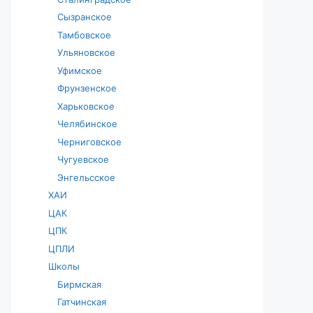
Сызранское
Тамбовское
Ульяновское
Уфимское
Фрунзенское
Харьковское
Челябинское
Черниговское
Чугуевское
Энгельсское
ХАИ
ЦАК
ЦПК
ЦПЛИ
Школы
Бирмская
Гатчинская