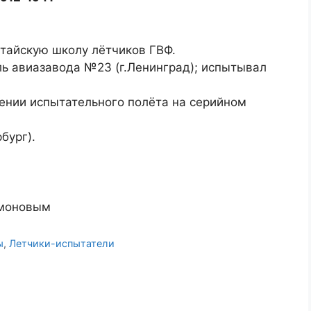
атайскую школу лётчиков ГВФ.
ель авиазавода №23 (г.Ленинград); испытывал
нении испытательного полёта на серийном
бург).
имоновым
ы
,
Летчики-испытатели