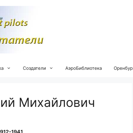
ка
Создатели
АэроБиблиотека
Оренбу
гий Михайлович
1912-1941