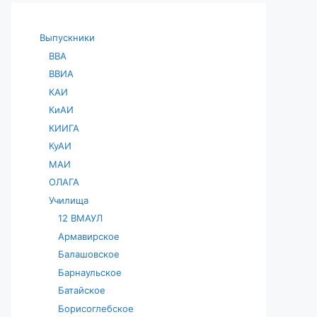
Выпускники
ВВА
ВВИА
КАИ
КиАИ
КИИГА
КуАИ
МАИ
ОЛАГА
Училища
12 ВМАУЛ
Армавирское
Балашовское
Барнаульское
Батайское
Борисоглебское