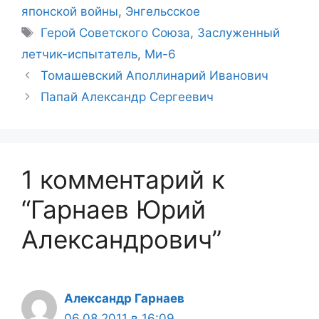
японской войны
,
Энгельсское
Метки
Герой Советского Союза
,
Заслуженный
летчик-испытатель
,
Ми-6
Томашевский Аполлинарий Иванович
Папай Александр Сергеевич
1 комментарий к
“Гарнаев Юрий
Александрович”
Александр Гарнаев
06.08.2011 в 16:09