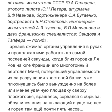
лётчика-испытателя СССР Ю.А.Гарнаева,
второго пилота Ю.Н.Петера, штурмана
В.Ф.Иванова, бортинженера С.А.Бугаенко,
бортрадиста Б.Н.Столярова, инженеров-
испытателей А.Я.Чулкова, В.П.Молчанова и
двух французских специалистов: Сандоза и
Тэпфера — погиб
».
Гарнаев сжимал органы управления в руках
и продолжал ими работать до самой
последней секунды, когда близ городка Ля
Ров на юге Франции его многотонный
вертолёт Ми-6, потерявший управляемость
из-за разрушения хвостовой балки, уже
плюхнувшись было вынужденно на более
или менее удачную площадку сверху
плоскогорья, вращаясь, сорвался с обрыва,
обрушился вниз на пылающий в ущелье лес
и горел там ещё почти пять часов…