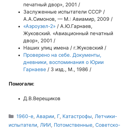
печатный двор», 2001 /
Заслуженные испытатели СССР /
А.А.Симонов, — М.: Авиамир, 2009 /
«Аэроузел-2»
/ А.Ю.Гарнаев,
Жуковский. «Авиационный печатный
двор», 2001 /
Наших улиц имена / г.Жуковский /
Проверено на себе. Документы,
дневники, воспоминания о Юрии
Гарнаеве
/ 3 изд., М., 1986 /
Помогали:
Д.В.Верещиков
Рубрики
1960-е
,
Аварии
,
Г
,
Катастрофы
,
Летчики-
испытатели
,
ЛИИ
,
Потомственные
,
Советско-