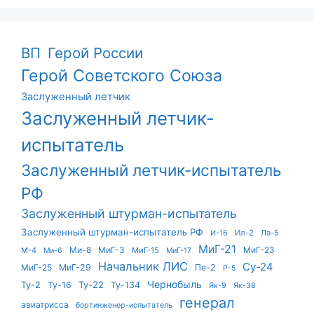
ВП
Герой России
Герой Советского Союза
Заслуженный летчик
Заслуженный летчик-
испытатель
Заслуженный летчик-испытатель
РФ
Заслуженный штурман-испытатель
Заслуженный штурман-испытатель РФ
Ил-2
Ла-5
И-16
МиГ-21
Ми-8
МиГ-3
МиГ-23
М-4
МиГ-15
Ми-6
МиГ-17
Начальник ЛИС
Су-24
МиГ-25
МиГ-29
Пе-2
Р-5
Чернобыль
Ту-22
Ту-2
Ту-16
Ту-134
Як-9
Як-38
генерал
авиатрисса
бортинженер-испытатель