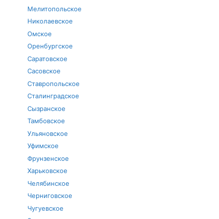
Мелитопольское
Николаевское
Омское
Оренбургское
Саратовское
Сасовское
Ставропольское
Сталинградское
Сызранское
Тамбовское
Ульяновское
Уфимское
Фрунзенское
Харьковское
Челябинское
Черниговское
Чугуевское