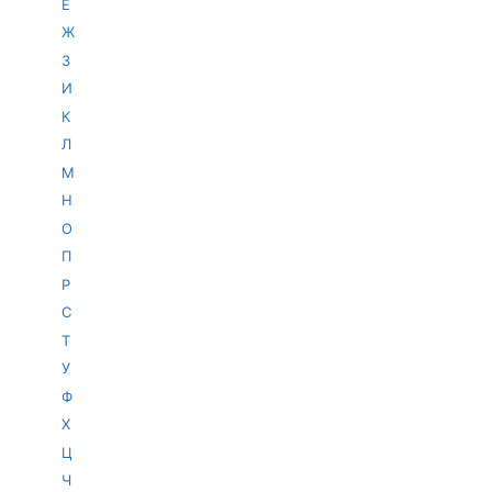
Е
Ж
З
И
К
Л
М
Н
О
П
Р
С
Т
У
Ф
Х
Ц
Ч