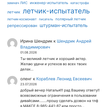
инженер-испытатель
замнач ЛИС
катастрофа
летчик-испытатель
летчик
летчик-космонавт
полярный летчик
писатель
штурман-испытатель
репрессирован
Ирина Шендрик
к
Шендрик Андрей
Владимирович
01.08.2026
Ты-великий летчик и хороший актер.
Желаю удачи и успехов во всех твоих
делах...
оленг
к
Кораблев Леонид Евсеевич
23.07.2026
добрый вечер Наталья!!! рад Вашему ответу!!
всевозможные ограничения в пользовании
дивайсами........прошу сделать дозвон на тлф
в МАКСЕ 8-985-441-87 или просто…