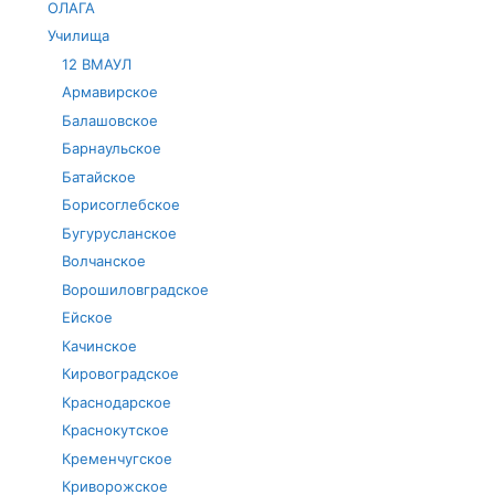
ОЛАГА
Училища
12 ВМАУЛ
Армавирское
Балашовское
Барнаульское
Батайское
Борисоглебское
Бугурусланское
Волчанское
Ворошиловградское
Ейское
Качинское
Кировоградское
Краснодарское
Краснокутское
Кременчугское
Криворожское