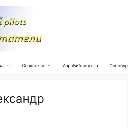
ка
Создатели
АэроБиблиотека
Оренбу
ександр