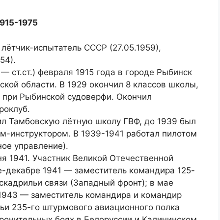
1915-1975
лётчик-испытатель СССР (27.05.1959),
54).
 — ст.ст.) февраля 1915 года в городе Рыбинск
ской области. В 1929 окончил 8 классов школы,
 при Рыбинской судоверфи. Окончил
роклуб.
ил Тамбовскую лётную школу ГВФ, до 1939 был
ом-инструктором. В 1939-1941 работал пилотом
ное управление).
ня 1941. Участник Великой Отечественной
е-декабре 1941 — заместитель командира 125-
ска­дрильи связи (Западный фронт); в мае
1943 — заместитель командира и командир
ьи 235-го штурмового авиационного полка
оронительных боях в Белоруссии и Калининском