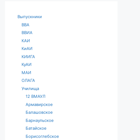
Выпускники
ВВА
ВВИА
КАИ
КиАИ
КИИГА
КуАИ
МАИ
ОЛАГА
Училища
12 ВМАУЛ
Армавирское
Балашовское
Барнаульское
Батайское
Борисоглебское