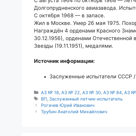
С августа 1964 по октябрь 1968 — лёт
Долгопрудненского авиазавода. Испыт
С октября 1968 — в запасе.
Жил в Москве. Умер 26 мая 1975. Похо
Награждён 4 орденами Красного Знамени
30.12.1956), орденами Отечественной в
Звезды (19.11.1951), медалями.
Источник информации:
Заслуженные испытатели СССР / 
Рубрики
АЗ № 18
,
АЗ № 22
,
АЗ № 30
,
АЗ № 84
,
АЗ №
Метки
ВП
,
Заслуженный летчик-испытатель
Рогачев Юрий Иванович
Трубин Анатолий Михайлович