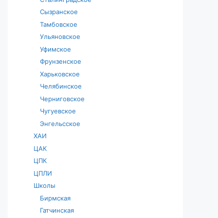
Сызранское
Тамбовское
Ульяновское
Уфимское
Фрунзенское
Харьковское
Челябинское
Черниговское
Чугуевское
Энгельсское
ХАИ
ЦАК
ЦПК
ЦПЛИ
Школы
Бирмская
Гатчинская