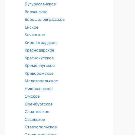
Бугурусланское
Волчанское
Ворошиловградское
Ейское
Качинское
Кировоградское
Краснодарское
Краснокутское
Кременчугское
Криворожское
Мелитопольское
Николаевское
Омское
Оренбургское
Саратовское
Сасовское
Ставропольское
Сталинградское