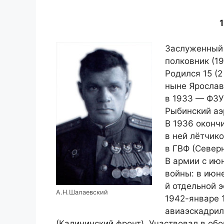
Заслуженный 
полковник (19
Родился 15 (2
ныне Ярослав
в 1933 — ФЗУ
Рыбинский аэ
В 1936 оконч
в ней лётчик
в ГВФ (Север
В армии с ию
войны: в июн
й отдельной э
А.Н.Шалаевский
1942-январе 
авиаэскадрил
(Калининский фронт). Участвовал в об