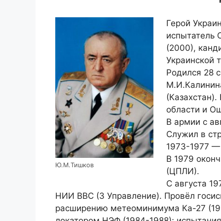
Герой Украин
испытатель С
(2000), канд
Украинской 
Родился 28 с
М.И.Калинин
(Казахстан).
области и Ош
В армии с ав
Служил в стр
1973-1977 —
В 1979 окон
Ю.М.Тишков
(ЦПЛИ).
С августа 19
НИИ ВВС (3 Управление). Провёл госис
расширению метеоминимума Ка-27 (198
локатором НЭФ (1984-1988); испытани