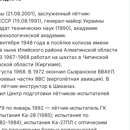
ы (21.08.2001), заслуженный лётчик-
ССР (15.08.1991), генерал-майор Украины
идат технических наук (1990), академик
технологической академии.
ентября 1948 года в посёлке колхоза имени
а ныне Илийского района Алматинской области
 В 1967-1968 работал на шахтах в Читинской
ской области (Киргизия).
густа 1968. В 1972 окончил Сызранское ВВАУЛ.
оевых частях ВВС (вертолётная авиация). В
 лётчик-инструктор в Шиханах.
чил Центр подготовки лётчиков-испытателей
79 по январь 1992 — лётчик-испытатель ГК
пытания Ка-28 (1985); испытания по
2-1984); испытания Ка-27ПЛ с оптическим
я по расширению боевых возможностей