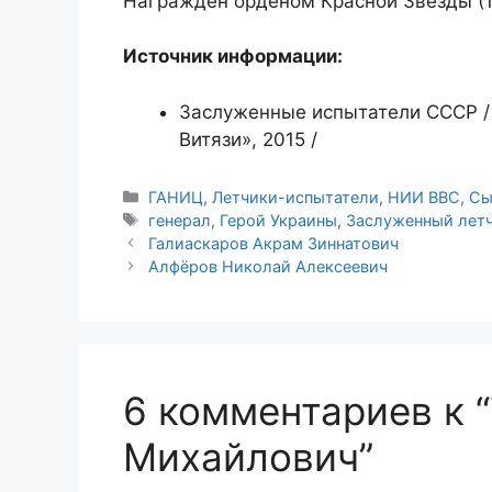
Награждён орденом Красной Звезды (1
Источник информации:
Заслуженные испытатели СССР / 
Витязи», 2015 /
Рубрики
ГАНИЦ
,
Летчики-испытатели
,
НИИ ВВС
,
Сы
Метки
генерал
,
Герой Украины
,
Заслуженный лет
Галиаскаров Акрам Зиннатович
Алфёров Николай Алексеевич
6 комментариев к 
Михайлович”