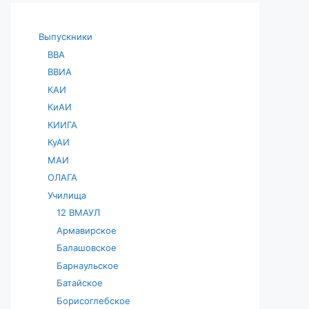
Выпускники
ВВА
ВВИА
КАИ
КиАИ
КИИГА
КуАИ
МАИ
ОЛАГА
Училища
12 ВМАУЛ
Армавирское
Балашовское
Барнаульское
Батайское
Борисоглебское