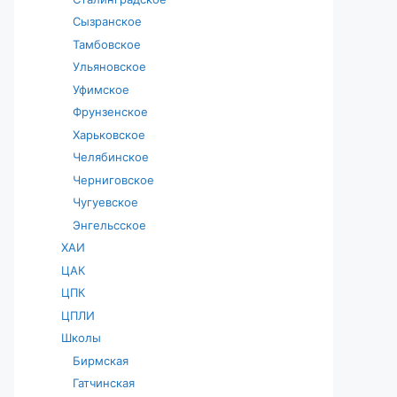
Сызранское
Тамбовское
Ульяновское
Уфимское
Фрунзенское
Харьковское
Челябинское
Черниговское
Чугуевское
Энгельсское
ХАИ
ЦАК
ЦПК
ЦПЛИ
Школы
Бирмская
Гатчинская