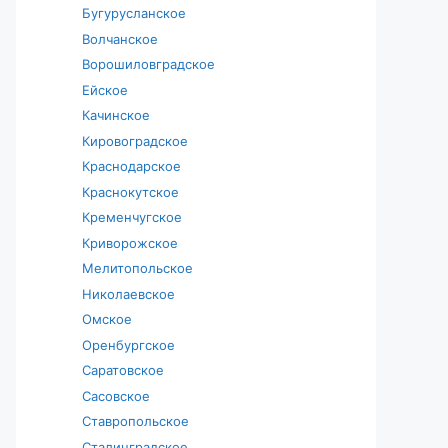
Бугурусланское
Волчанское
Ворошиловградское
Ейское
Качинское
Кировоградское
Краснодарское
Краснокутское
Кременчугское
Криворожское
Мелитопольское
Николаевское
Омское
Оренбургское
Саратовское
Сасовское
Ставропольское
Сталинградское