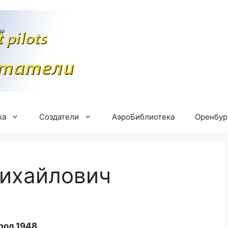
ка
Создатели
АэроБиблиотека
Оренбу
ихайлович
род.1948