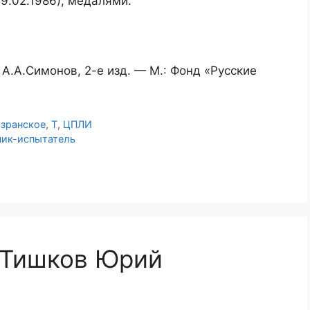
9.02.1986), медалями.
А.А.Симонов, 2-е изд. — М.: Фонд «Русские
зранское
,
Т
,
ЦПЛИ
чик-испытатель
“Тишков Юрий