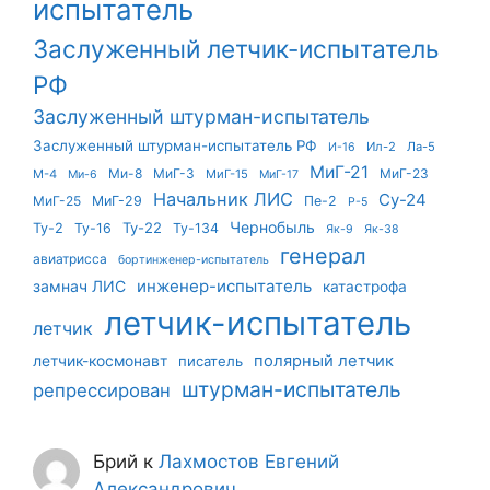
испытатель
Заслуженный летчик-испытатель
РФ
Заслуженный штурман-испытатель
Заслуженный штурман-испытатель РФ
Ил-2
Ла-5
И-16
МиГ-21
Ми-8
МиГ-3
МиГ-23
М-4
МиГ-15
Ми-6
МиГ-17
Начальник ЛИС
Су-24
МиГ-25
МиГ-29
Пе-2
Р-5
Чернобыль
Ту-22
Ту-2
Ту-16
Ту-134
Як-9
Як-38
генерал
авиатрисса
бортинженер-испытатель
инженер-испытатель
замнач ЛИС
катастрофа
летчик-испытатель
летчик
летчик-космонавт
полярный летчик
писатель
штурман-испытатель
репрессирован
Брий
к
Лахмостов Евгений
Александрович