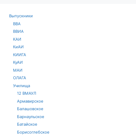
Выпускники
ВВА
ВВИА
КАИ
КиАИ
КИИГА
КуАИ
МАИ
ОЛАГА
Училища
12 ВМАУЛ
Армавирское
Балашовское
Барнаульское
Батайское
Борисоглебское