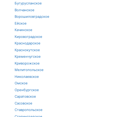
Бугурусланское
Волчанское
Ворошиловградское
Ейское
Качинское
Кировоградское
Краснодарское
Краснокутское
Кременчугское
Криворожское
Мелитопольское
Николаевское
Омское
Оренбургское
Саратовское
Сасовское
Ставропольское
Сталинградское