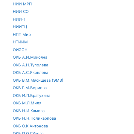
НИИ МРП
НИИ СО
НИИ-1
НИИТЦ
НПП Мир
НТИИМ
ОИЭОН
ОКБ А.И.Микояна
ОКБ А.Н.Туполева
ОКБ А.С.Яковлева
ОКБ В.М.Мясищева (ЭМЗ)
ОКБ Г.М.Бериева
ОКБ И.П.Братухина
ОКБ М.Л.Миля
ОКБ Н.И.Камова
ОКБ Н.Н.Поликарпова
ОКБ О.К.Антонова
ОКБ П.О.СУхого