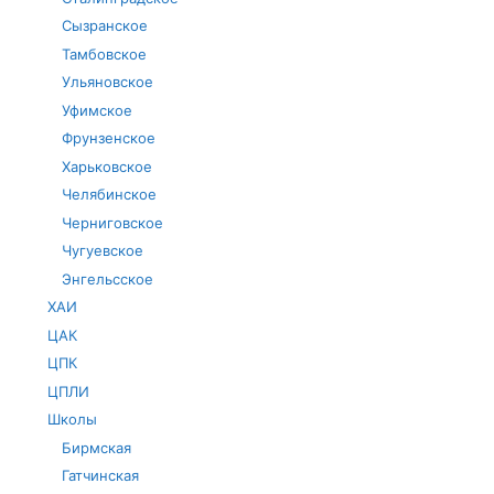
Сызранское
Тамбовское
Ульяновское
Уфимское
Фрунзенское
Харьковское
Челябинское
Черниговское
Чугуевское
Энгельсское
ХАИ
ЦАК
ЦПК
ЦПЛИ
Школы
Бирмская
Гатчинская