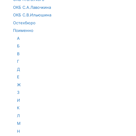
ОКБ С.А.Лавочкина
ОКБ С.В.Ильюшина
Остехбюро
Поименно
А
Б
В
Г
Д
Е
Ж
З
И
К
Л
М
Н