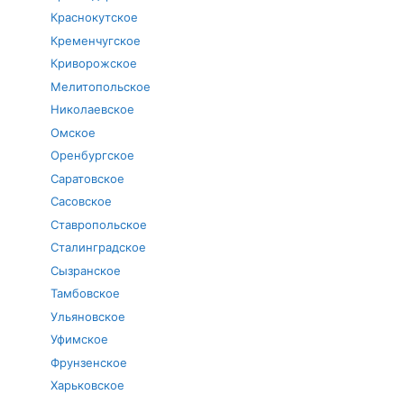
Краснокутское
Кременчугское
Криворожское
Мелитопольское
Николаевское
Омское
Оренбургское
Саратовское
Сасовское
Ставропольское
Сталинградское
Сызранское
Тамбовское
Ульяновское
Уфимское
Фрунзенское
Харьковское