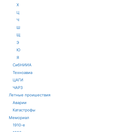
Х
Ц
Ч
Ш
Щ
Э
Ю
Я
СибНИИА
Техноавиа
ЦАГИ
ЧАРЗ
Летные проишествия
Аварии
Катастрофы
Мемориал
1910-е