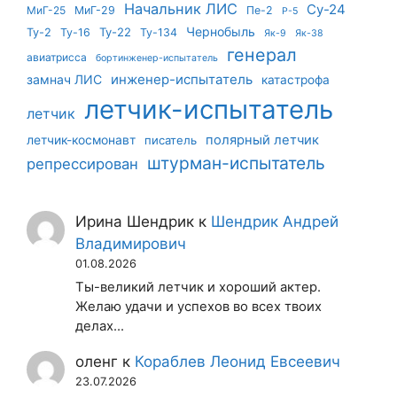
Начальник ЛИС
Су-24
МиГ-25
МиГ-29
Пе-2
Р-5
Чернобыль
Ту-22
Ту-2
Ту-16
Ту-134
Як-9
Як-38
генерал
авиатрисса
бортинженер-испытатель
инженер-испытатель
замнач ЛИС
катастрофа
летчик-испытатель
летчик
летчик-космонавт
полярный летчик
писатель
штурман-испытатель
репрессирован
Ирина Шендрик
к
Шендрик Андрей
Владимирович
01.08.2026
Ты-великий летчик и хороший актер.
Желаю удачи и успехов во всех твоих
делах...
оленг
к
Кораблев Леонид Евсеевич
23.07.2026