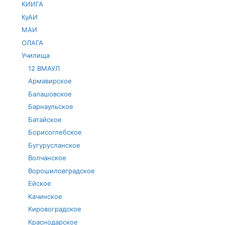
КИИГА
КуАИ
МАИ
ОЛАГА
Училища
12 ВМАУЛ
Армавирское
Балашовское
Барнаульское
Батайское
Борисоглебское
Бугурусланское
Волчанское
Ворошиловградское
Ейское
Качинское
Кировоградское
Краснодарское