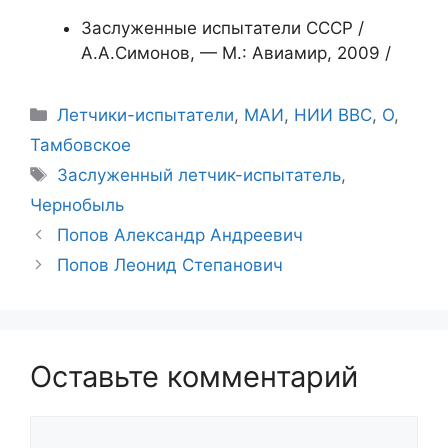
Заслуженные испытатели СССР /
А.А.Симонов, — М.: Авиамир, 2009 /
Рубрики
Летчики-испытатели
,
МАИ
,
НИИ ВВС
,
О
,
Тамбовское
Метки
Заслуженный летчик-испытатель
,
Чернобыль
Попов Александр Андреевич
Попов Леонид Степанович
Оставьте комментарий
Комментарий