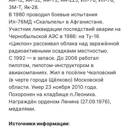
Ан-12, Ан-32, Ан-72, Ан-225, Ил-76, Ил-78,
3М-Т, Як-28.
В 1980 проводил боевые испытания
Ил-76МД «Скальпель» в Афганистане.
Участник ликвидации последствий аварии на
Чернобыльской АЭС в 1986: на Ту-16
«Циклон» рассеивал облака над заражённой
радиоактивными осадками местностью.
С 1992 — в запасе. До 2006 работал
пилотом, пилотом-инструктором в
авиакомпаниях. Жил в посёлке Чкаловский
(в черте города Щёлково) Московской
области. Умер 23 ноября 2010 года.
Похоронен на кладбище п.Леониха.
Награждён орденом Ленина (27.09.1976),
медалями.
Источники информации: