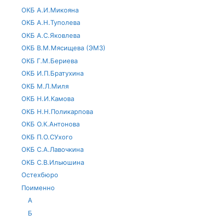
ОКБ А.И.Микояна
ОКБ А.Н.Туполева
ОКБ А.С.Яковлева
ОКБ В.М.Мясищева (ЭМЗ)
ОКБ Г.М.Бериева
ОКБ И.П.Братухина
ОКБ М.Л.Миля
ОКБ Н.И.Камова
ОКБ Н.Н.Поликарпова
ОКБ О.К.Антонова
ОКБ П.О.СУхого
ОКБ С.А.Лавочкина
ОКБ С.В.Ильюшина
Остехбюро
Поименно
А
Б