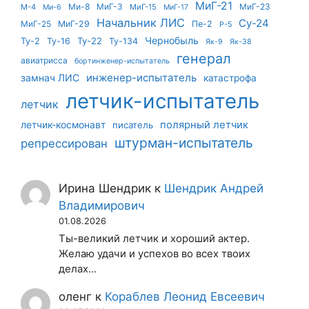
МиГ-21
Ми-8
МиГ-3
МиГ-23
М-4
МиГ-15
Ми-6
МиГ-17
Начальник ЛИС
Су-24
МиГ-25
МиГ-29
Пе-2
Р-5
Чернобыль
Ту-22
Ту-2
Ту-16
Ту-134
Як-9
Як-38
генерал
авиатрисса
бортинженер-испытатель
инженер-испытатель
замнач ЛИС
катастрофа
летчик-испытатель
летчик
летчик-космонавт
полярный летчик
писатель
штурман-испытатель
репрессирован
Ирина Шендрик
к
Шендрик Андрей
Владимирович
01.08.2026
Ты-великий летчик и хороший актер.
Желаю удачи и успехов во всех твоих
делах...
оленг
к
Кораблев Леонид Евсеевич