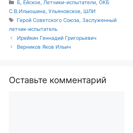
Рубрики
Б
,
Ейское
,
Летчики-испытатели
,
ОКБ
С.В.Ильюшина
,
Ульяновское
,
ШЛИ
Метки
Герой Советского Союза
,
Заслуженный
летчик-испытатель
Ирейкин Геннадий Григорьевич
Верников Яков Ильич
Оставьте комментарий
Комментарий