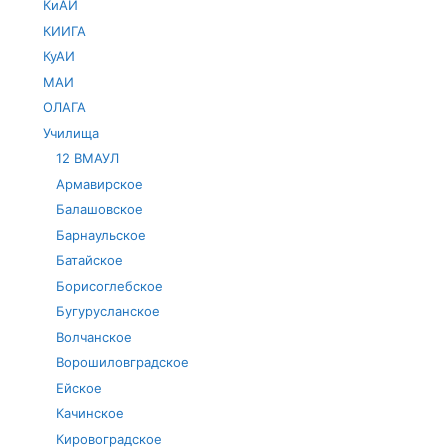
КиАИ
КИИГА
КуАИ
МАИ
ОЛАГА
Училища
12 ВМАУЛ
Армавирское
Балашовское
Барнаульское
Батайское
Борисоглебское
Бугурусланское
Волчанское
Ворошиловградское
Ейское
Качинское
Кировоградское