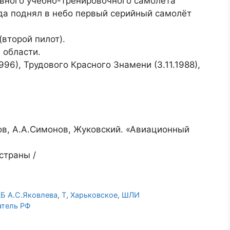
вного учебно-тренировочного самолёта
ода поднял в небо первый серийный самолёт
(второй пилот).
 области.
6), Трудового Красного Знамени (3.11.1988),
ков, А.А.Симонов, Жуковский. «Авиационный
страны /
Б А.С.Яковлева
,
Т
,
Харьковское
,
ШЛИ
атель РФ