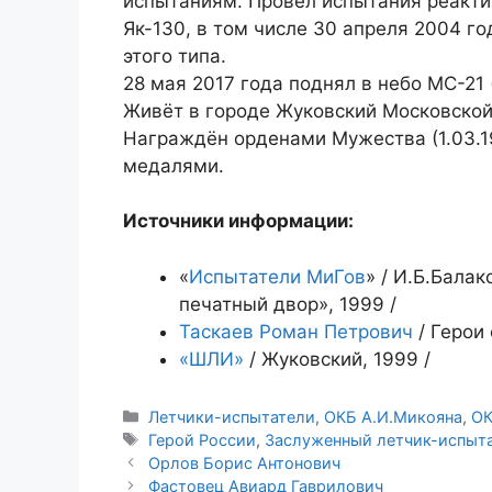
испытаниям. Провел испытания реакти
Як-130, в том числе 30 апреля 2004 г
этого типа.
28 мая 2017 года поднял в небо МС-21 
Живёт в городе Жуковский Московской
Награждён орденами Мужества (1.03.199
медалями.
Источники информации:
«
Испытатели МиГов
» / И.Б.Бала
печатный двор», 1999 /
Таскаев Роман Петрович
/ Герои 
«ШЛИ»
/ Жуковский, 1999 /
Рубрики
Летчики-испытатели
,
ОКБ А.И.Микояна
,
ОК
Метки
Герой России
,
Заслуженный летчик-испыт
Орлов Борис Антонович
Фастовец Авиард Гаврилович