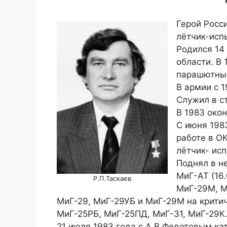
Герой Росс
лётчик-испы
Родился 14
области. В
парашютным
В армии с 1
Служил в ст
В 1983 око
С июня 198
работе в О
лётчик- ис
Поднял в н
МиГ-АТ (16.
Р.П.Таскаев
МиГ-29М, М
МиГ-29, МиГ-29УБ и МиГ-29М на крити
МиГ-25РБ, МиГ-25ПД, МиГ-31, МиГ-29К
21 июля 1983 года с А.В.Федотовым ка