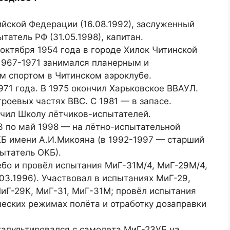
ийской Федерации (16.08.1992), заслуженный
татель РФ (31.05.1998), капитан.
 октября 1954 года в городе Хилок Читинской
 1967-1971 занимался планерным и
 спортом в Читинском аэроклубе.
971 года. В 1975 окончил Харьковское ВВАУЛ.
роевых частях ВВС. С 1981 — в запасе.
нчил Школу лётчиков-испытателей.
3 по май 1998 — на лётно-испытательной
КБ имени А.И.Микояна (в 1992-1997 — старший
пытатель ОКБ).
ебо и провёл испытания МиГ-31М/4, МиГ-29М/4,
03.1996). Участвовал в испытаниях МиГ-29,
иГ-29К, МиГ-31, МиГ-31М; провёл испытания
ческих режимах полёта и отработку дозаправки
.
тапультировался с самолета МиГ-23УБ на