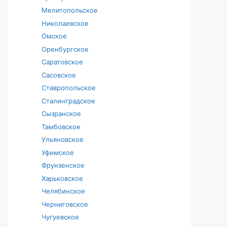
Мелитопольское
Николаевское
Омское
Оренбургское
Саратовское
Сасовское
Ставропольское
Сталинградское
Сызранское
Тамбовское
Ульяновское
Уфимское
Фрунзенское
Харьковское
Челябинское
Черниговское
Чугуевское