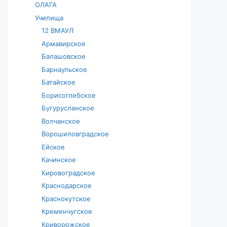
ОЛАГА
Училища
12 ВМАУЛ
Армавирское
Балашовское
Барнаульское
Батайское
Борисоглебское
Бугурусланское
Волчанское
Ворошиловградское
Ейское
Качинское
Кировоградское
Краснодарское
Краснокутское
Кременчугское
Криворожское