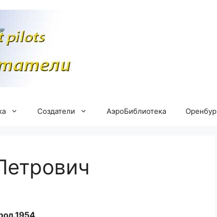
ка
Создатели
АэроБиблиотека
Оренбу
Петрович
род.1954