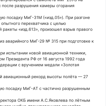
с после разрушения камеры сгорания
ую посадку МиГ-31М («изд.05»). При разгоне
 опытного перехватчика с целью
 ракеты «изд.613», произошел взрыв правого
 из аварийного МиГ-29 № 315 при подготовке к
при испытании новой авиационной техники,
ом Президента РФ от 16 августа 1992 года
едерации с вручением медали «Золотая
ой авиационный рекорд высоты полёта — 27
ную посадку МиГ-АТ с частично разрушенным
иректора ОКБ имени А.С.Яковлева по лётным