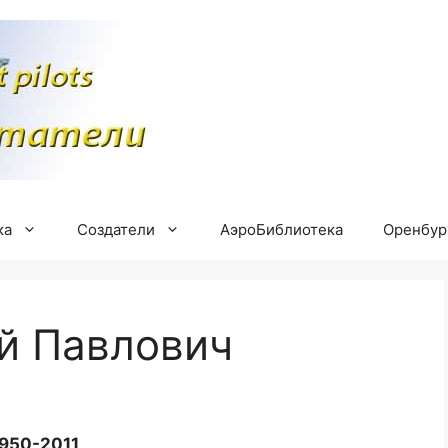
ка
Создатели
АэроБиблиотека
Оренбу
й Павлович
950-2011