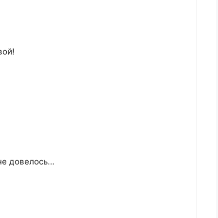
вой!
не довелось…