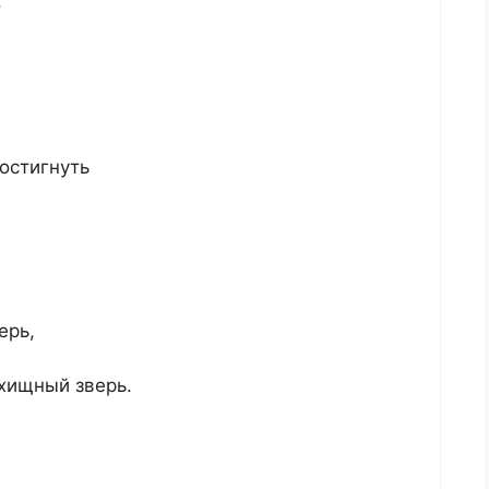
.
постигнуть
ерь,
 хищный зверь.