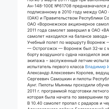
Ан-148-100Е №61708 предназначался д
подписанному в 2010 году между ОАО
(ОАК) и Правительством Республики С
ОАО «Воронежское акционерное самоле
2011 года самолет завершил в ОАО «В
самолет находился на балансе завода-
Учебный полет по маршруту Воронеж 
— Острогожск — Воронеж был 32-м с 
борту воздушного судна находился эки
экипажа – заслуженный летчик-испыта
испытатель первого класса
Владимир 
Александр Алексеевич Королев, веду
Сергеевич Самошкин и пилоты Республ
Аунг. Пилоты Мьянмы проходили обуче
2011 г. программой подготовки летног
которая была начата по завершении п
В 10.40 самолет пропал с радаров и че