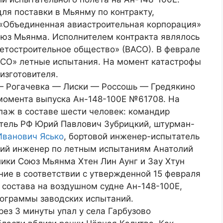
ля поставки в Мьянму по контракту,
 «Объединенная авиастроительная корпорация»
оюз Мьянма. Исполнителем контракта являлось
тостроительное общество» (ВАСО). В феврале
АСО» летные испытания. На момент катастрофы
изготовителя.
— Рогачевка — Лиски — Россошь — Гредякино
момента выпуска Ан-148-100Е №61708. На
паж в составе шести человек: командир
тель РФ Юрий Павлович Зубрицкий, штурман-
Иванович Ясько
, бортовой инженер-испытатель
щий инженер по летным испытаниям Анатолий
ики Союз Мьянма Хтен Лин Аунг и Зау Хтун
ние в соответствии с утвержденной 15 февраля
о состава на воздушном судне Ан-148-100Е,
рограммы заводских испытаний.
рез 3 минуты упал у села Гарбузово