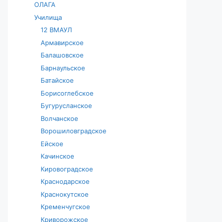
ОЛАГА
Училища
12 ВМАУЛ
Армавирское
Балашовское
Барнаульское
Батайское
Борисоглебское
Бугурусланское
Волчанское
Ворошиловградское
Ейское
Качинское
Кировоградское
Краснодарское
Краснокутское
Кременчугское
Криворожское