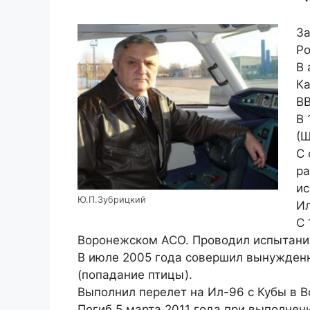
За
Ро
В 
Ка
ВВ
В 
(Ш
С 
ра
ис
Ю.П.Зубрицкий
Ил
С 
Воронежском АСО. Проводил испытания
В июле 2005 года совершил вынужден
(попадание птицы).
Выполнил перелет на Ил-96 с Кубы в 
Погиб 5 марта 2011 года при выполнен