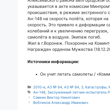
Алексеевского района Белгородской об
указывается в акте комиссии Минпром
происшествия, в режиме экстренного
Ан-148 на скорость полёта, которая н
скорость. Это привело к деформации с
колебаний и к увеличению перегрузок,
самолёта в воздухе. Экипаж погиб.
Жил в г.Воронеж. Похоронен на Комин
Награжден орденом Мужества (18.12.2
Источники информации:
Он учит летать самолеты / «Комму
Рубрики
2010-е
,
АЗ № 64
,
АЗ № 84
,
З
,
Катастрофы
,
Метки
Ан-148
,
Заслуженный летчик-испытатель 
Савкин Виктор Никитович
Вобликов Александр Иванович