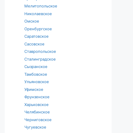
Мелитопольское
Николаевское
Омское
Оренбургское
Саратовское
Сасовское
Ставропольское
Сталинградское
Сызранское
Тамбовское
Ульяновское
Уфимское
Фрунзенское
Харьковское
Челябинское
Черниговское
Чугуевское