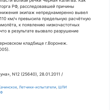
ласти вблизи речки Чёрная Калитва. Как
торга РФ, расследовавшей причины
 снижения экипаж непреднамеренно вывел
а 110 км/ч превысила предельную расчётную
амолёта, к появлению низкочастотных
 что в результате вызвало разрушение
терновском кладбище г.Воронеж.
005).
на», N12 (25640), 28.01.2011 /
Качинское
,
Летчики-испытатели
,
ШЛИ
РФ