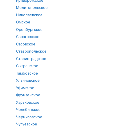
Криворожское
Мелитопольское
Николаевское
Омское
Оренбургское
Саратовское
Сасовское
Ставропольское
Сталинградское
Сызранское
Тамбовское
Ульяновское
Уфимское
Фрунзенское
Харьковское
Челябинское
Черниговское
Чугуевское