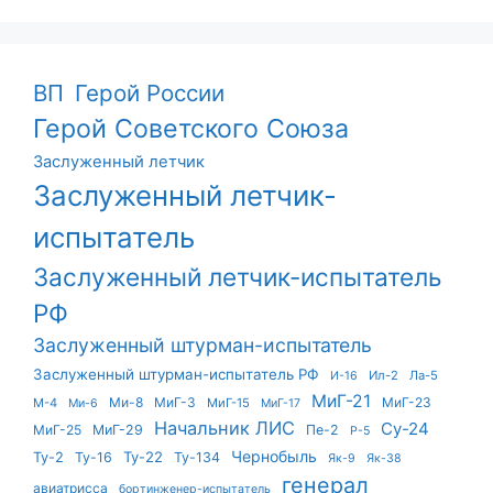
ВП
Герой России
Герой Советского Союза
Заслуженный летчик
Заслуженный летчик-
испытатель
Заслуженный летчик-испытатель
РФ
Заслуженный штурман-испытатель
Заслуженный штурман-испытатель РФ
Ил-2
Ла-5
И-16
МиГ-21
Ми-8
МиГ-3
МиГ-23
М-4
МиГ-15
Ми-6
МиГ-17
Начальник ЛИС
Су-24
МиГ-25
МиГ-29
Пе-2
Р-5
Чернобыль
Ту-22
Ту-2
Ту-16
Ту-134
Як-9
Як-38
генерал
авиатрисса
бортинженер-испытатель