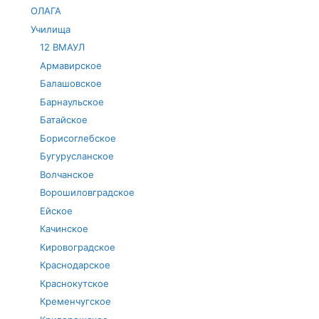
ОЛАГА
Училища
12 ВМАУЛ
Армавирское
Балашовское
Барнаульское
Батайское
Борисоглебское
Бугурусланское
Волчанское
Ворошиловградское
Ейское
Качинское
Кировоградское
Краснодарское
Краснокутское
Кременчугское