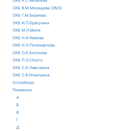
ОКБ А.С.Яковлева
ОКБ В.М.Мясищева (ЭМЗ)
ОКБ Г.М.Бериева
ОКБ И.П.Братухина
ОКБ М.Л.Миля
ОКБ Н.И.Камова
ОКБ Н.Н.Поликарпова
ОКБ О.К.Антонова
ОКБ П.О.СУхого
ОКБ С.А.Лавочкина
ОКБ С.В.Ильюшина
Остехбюро
Поименно
А
Б
В
Г
Д