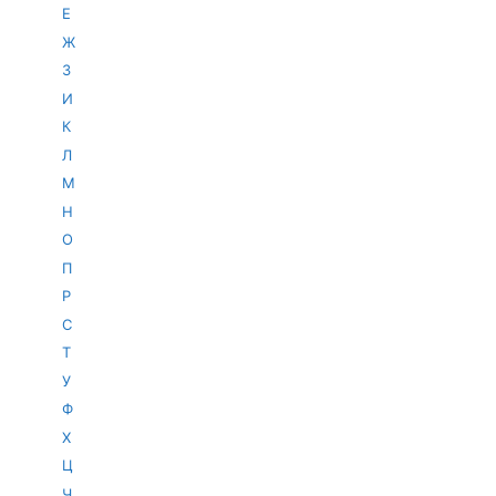
Е
Ж
З
И
К
Л
М
Н
О
П
Р
С
Т
У
Ф
Х
Ц
Ч