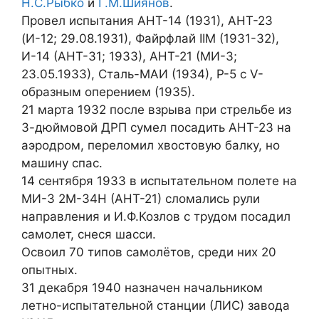
Н.С.Рыбко
и
Г.М.Шиянов
.
Провел испытания АНТ-14 (1931), АНТ-23
(И-12; 29.08.1931), Файрфлай IIM (1931-32),
И-14 (АНТ-31; 1933), АНТ-21 (МИ-3;
23.05.1933), Сталь-МАИ (1934), Р-5 с V-
образным оперением (1935).
21 марта 1932 после взрыва при стрельбе из
3-дюймовой ДРП сумел посадить АНТ-23 на
аэродром, переломил хвостовую балку, но
машину спас.
14 сентября 1933 в испытательном полете на
МИ-3 2М-34Н (АНТ-21) сломались рули
направления и И.Ф.Козлов с трудом посадил
самолет, снеся шасси.
Освоил 70 типов самолётов, среди них 20
опытных.
31 декабря 1940 назначен начальником
летно-испытательной станции (ЛИС) завода