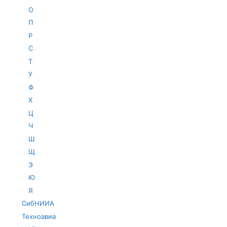
О
П
Р
С
Т
У
Ф
Х
Ц
Ч
Ш
Щ
Э
Ю
Я
СибНИИА
Техноавиа