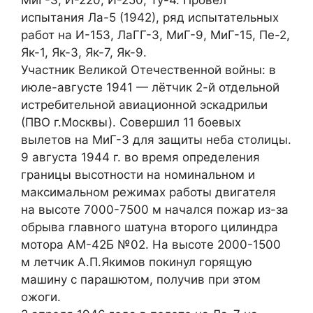
МиГ-3, И-220, И-250, Ту-4. Провёл
испытания Ла-5 (1942), ряд испытательных
работ на И-153, ЛаГГ-3, МиГ-9, МиГ-15, Пе-2,
Як-1, Як-3, Як-7, Як-9.
Участник Великой Отечественной войны: в
июле-августе 1941 — лётчик 2-й отдельной
истребительной авиационной эскадрильи
(ПВО г.Москвы). Совершил 11 боевых
вылетов на МиГ-3 для защиты неба столицы.
9 августа 1944 г. во время определения
границы высотности на номинальном и
максимальном режимах работы двигателя
на высоте 7000-7500 м начался пожар из-за
обрыва главного шатуна второго цилиндра
мотора АМ-42Б №02. На высоте 2000-1500
м летчик А.П.Якимов покинул горящую
машину с парашютом, получив при этом
ожоги.