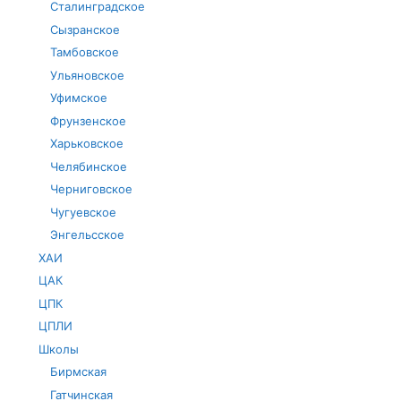
Сталинградское
Сызранское
Тамбовское
Ульяновское
Уфимское
Фрунзенское
Харьковское
Челябинское
Черниговское
Чугуевское
Энгельсское
ХАИ
ЦАК
ЦПК
ЦПЛИ
Школы
Бирмская
Гатчинская