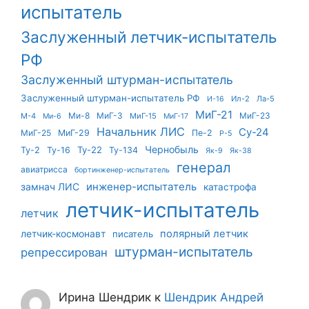
испытатель
Заслуженный летчик-испытатель
РФ
Заслуженный штурман-испытатель
Заслуженный штурман-испытатель РФ
Ил-2
Ла-5
И-16
МиГ-21
Ми-8
МиГ-3
МиГ-23
М-4
МиГ-15
Ми-6
МиГ-17
Начальник ЛИС
Су-24
МиГ-25
МиГ-29
Пе-2
Р-5
Чернобыль
Ту-22
Ту-2
Ту-16
Ту-134
Як-9
Як-38
генерал
авиатрисса
бортинженер-испытатель
инженер-испытатель
замнач ЛИС
катастрофа
летчик-испытатель
летчик
летчик-космонавт
полярный летчик
писатель
штурман-испытатель
репрессирован
Ирина Шендрик
к
Шендрик Андрей