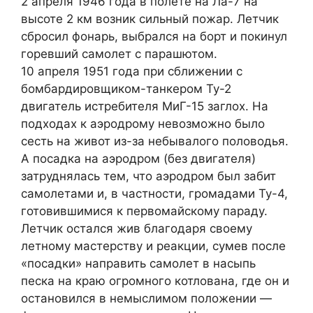
2 апреля 1946 года в полете на Ла-7 на
высоте 2 км возник сильный пожар. Летчик
сбросил фонарь, выбрался на борт и покинул
горевший самолет с парашютом.
10 апреля 1951 года при сближении с
бомбардировщиком-танкером Ту-2
двигатель истребителя МиГ-15 заглох. На
подходах к аэродрому невозможно было
сесть на живот из-за небывалого половодья.
А посадка на аэродром (без двигателя)
затруднялась тем, что аэродром был забит
самолетами и, в частности, громадами Ту-4,
готовившимися к первомайскому параду.
Летчик остался жив благодаря своему
летному мастерству и реакции, сумев после
«посадки» направить самолет в насыпь
песка на краю огромного котлована, где он и
остановился в немыслимом положении —