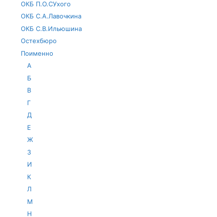
ОКБ П.О.СУхого
ОКБ С.А.Лавочкина
ОКБ С.В.Ильюшина
Остехбюро
Поименно
А
Б
В
Г
Д
Е
Ж
З
И
К
Л
М
Н