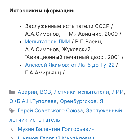
Источники информации:
Заслуженные испытатели СССР /
А.А.Симонов, — М.: Авиамир, 2009 /
Испытатели ЛИИ
/ В.П.Васин,
А.А.Симонов, Жуковский.
“Авиационный печатный двор”, 2001 /
Алексей Якимов: от Ла-5 до Ту-22
/
Г.А.Амирьянц /
Рубрики
Аварии
,
ВОВ
,
Летчики-испытатели
,
ЛИИ
,
ОКБ А.Н.Туполева
,
Оренбургское
,
Я
Метки
Герой Советского Союза
,
Заслуженный
летчик-испытатель
Мухин Валентин Григорьевич
Шиянов Георгий Михайлович