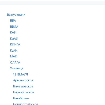
Выпускники
ВВА
ВВИА
КАИ
КиАИ
КИИГА
КуАИ
МАИ
ОЛАГА
Училища
12 ВМАУЛ
Армавирское
Балашовское
Барнаульское
Батайское
Борисоглебское