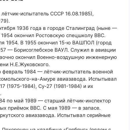
лётчик-испытатель СССР 16.08.1985),
79).
нтября 1936 года в городе Сталинград (ныне —
В 1954 окончил Ростовскую спецшколу ВВС.
ля 1954. В 1955 окончил 15-ю ВАШПОЛ (город
1957 — Борисоглебское ВАУЛ. Служил в авиации
заочно окончил Военно-воздушную инженерную
ни Н.Е.Жуковского.
о февраль 1984 — лётчик-испытатель военной
сомольского-на-Амуре авиазавода. Испытывал
7 (1975-1984), Су-27 (1981-1984) и их
.
84 по май 1989 — старший лётчик-инспектор
ых приёмок ВВС. С мая 1989 — в запасе.
Иркутского авиазавода. Испытывал серийные
. Похоронен на кладбище «Горбрус» (рядом с