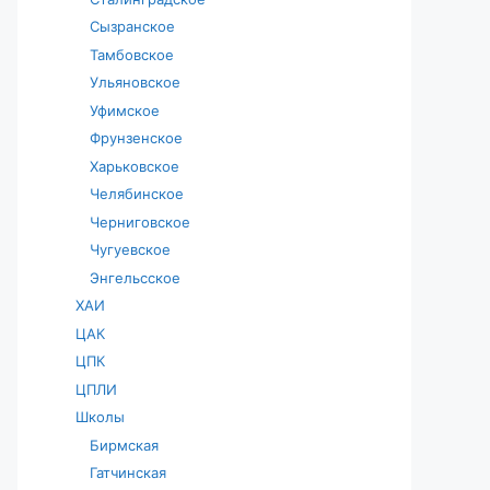
Сызранское
Тамбовское
Ульяновское
Уфимское
Фрунзенское
Харьковское
Челябинское
Черниговское
Чугуевское
Энгельсское
ХАИ
ЦАК
ЦПК
ЦПЛИ
Школы
Бирмская
Гатчинская