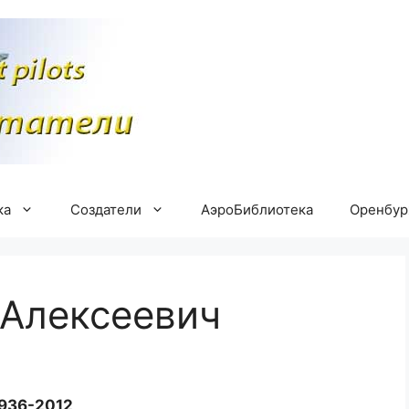
ка
Создатели
АэроБиблиотека
Оренбу
 Алексеевич
936-2012