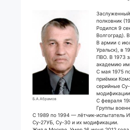
Заслуженный 
полковник (19
Родился 9 се
Волгоград). 
В армии с ию
Уральск), в 
ПВО. В 1973 
академию име
С мая 1975 п
приёмки Ком
серийные Су-1
модификации
Б.А.Абрамов
С февраля 19
Группы военн
С 1989 по 1994 — лётчик-испытатель 
Су-27УБ, Су-30 и их модификации.
Жил в Москве. Умер 16 июня 2012 года