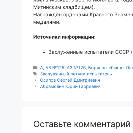
Митинским кладбищем).
Награждён орденами Красного Знамени 
медалями.
Источники информации:
Заслуженные испытатели СССР / 
Рубрики
А
,
АЗ №125
,
АЗ №126
,
Борисоглебское
,
Ле
Метки
Заслуженный летчик-испытатель
Осипов Сергей Дмитриевич
Абрамович Юрий Гарриевич
Оставьте комментарий