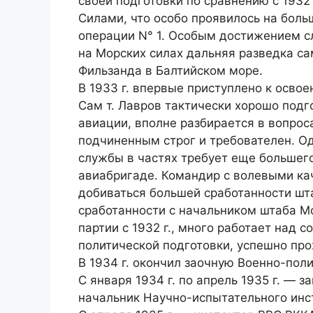
своей подготовки по сравнению с 1932
Силами, что особо проявилось на боль
операции N° 1. Особым достижением с
на Морских силах дальняя разведка с
Фильзанда в Балтийском море.
В 1933 г. впервые приступлено к осво
Сам т. Лавров тактически хорошо подг
авиации, вполне разбирается в вопрос
подчиненным строг и требователен. О
службы в частях требует еще большего
авиабригаде. Командир с волевыми ка
добиваться большей сработанности шт
сработанности с начальником штаба Мо
партии с 1932 г., много работает над 
политической подготовки, успешно про
В 1934 г. окончил заочную Военно-пол
С января 1934 г. по апрель 1935 г. — 
начальник Научно-испытательного инс