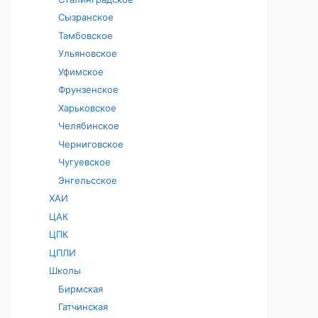
Сызранское
Тамбовское
Ульяновское
Уфимское
Фрунзенское
Харьковское
Челябинское
Черниговское
Чугуевское
Энгельсское
ХАИ
ЦАК
ЦПК
ЦПЛИ
Школы
Бирмская
Гатчинская