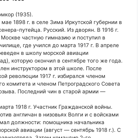
омкор (1935).
 мае 1898 г. в селе Зима Иркутской губернии в
енера-путейца. Русский. Из дворян. В 1916 г.
 Москве частную гимназию и поступил в
чилище, где учился до марта 1917 г. В апреле
ереведен в школу морской авиации
рад), которую окончил в сентябре того же года.
лен инструктором в этой школе. После
ой революции 1917 г. избирался членом
о комитета и членом Петроградского Совета
озыва. Последний чин в старой армии —
марта 1918 г. Участник Гражданской войны.
отив англичан в низовьях Волги и с войсками
имал должности: помощника начальника
рской авиации (август — сентябрь 1918 г.). С
роавиаотряда. Затем командир 2-го