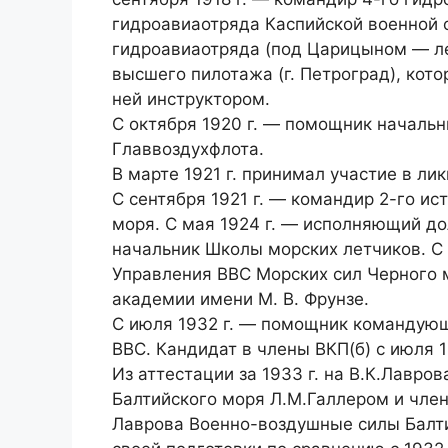
гидроавиаотряда Каспийской военной фл
гидроавиаотряда (под Царицыном — лето
высшего пилотажа (г. Петроград), кото
ней инструктором.
С октября 1920 г. — помощник начальн
Главвоздухфлота.
В марте 1921 г. принимал участие в л
С сентября 1921 г. — командир 2-го и
моря. С мая 1924 г. — исполняющий до
начальник Школы морских летчиков. С и
Управления ВВС Морских сил Черного м
академии имени М. В. Фрунзе.
С июля 1932 г. — помощник командую
ВВС. Кандидат в члены ВКП(б) с июля 1
Из аттестации за 1933 г. на В.К.Лав
Балтийского моря Л.М.Галлером и чле
Лаврова Военно-воздушные силы Балти