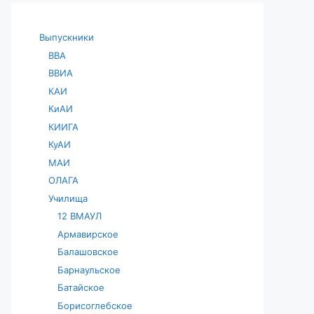
Выпускники
ВВА
ВВИА
КАИ
КиАИ
КИИГА
КуАИ
МАИ
ОЛАГА
Училища
12 ВМАУЛ
Армавирское
Балашовское
Барнаульское
Батайское
Борисоглебское