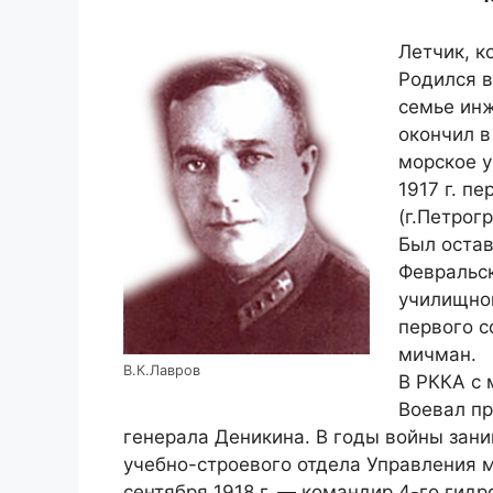
Летчик, к
Родился в
семье инж
окончил в
морское у
1917 г. п
(г.Петрог
Был остав
Февральск
училищног
первого с
мичман.
В.К.Лавров
В РККА с 
Воевал пр
генерала Деникина. В годы войны зан
учебно-строевого отдела Управления мо
сентября 1918 г. — командир 4-го гид