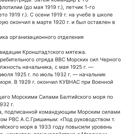
отилии (до мая 1919 г.), летчик 1-го
 1919 г.). С осени 1919 г. на учебе в школе
рую окончил в марте 1920 г. и был оставлен в
ика организационного отделения
иквидации Кронштадтского мятежа.
стребительного отряда ВВС Морских сил Черного
лжность начальника, с мая 1925 г. —
юля 1925 г. по июль 1932 г. — начальник
оря. В 1929 г. окончил КУВНАС при Военной
щего Морскими Силами Балтийского моря по
932 г.
рова, подписанной командующим Морским силами
ном РВС А.С.Гришиным: «Под руководством т.
йского моря в 1933 году повысили уровень