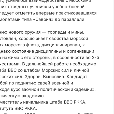
 г., усилилось взаимодействие с Морскими
ших отрядных учениях и учебно-боевой
ледует отметить впервые практиковавшаяся
амолетами типа «Савойя» до параллели
ению нового оружия — торпеды и мины.
отовлен, хорошо знает свойства морской
ах морского флота, дисциплинирован, к
днако состояние дисциплины и организации
 нажима с его стороны, в особенности во 2-й
чествами. В дальнейшей работе необходимо
аба ВВС со штабом Морских сил и личной
рских сил. Здоров. Вынослив. Кандидат
собой по поднятию своей военной и
ходя курс заочной политической академии».
итическую академию.
заместитель начальника штаба ВВС РККА,
титута ВВС РККА.