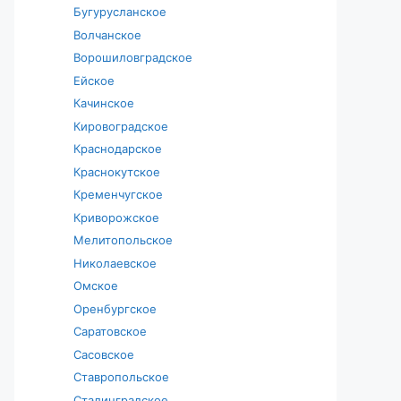
Бугурусланское
Волчанское
Ворошиловградское
Ейское
Качинское
Кировоградское
Краснодарское
Краснокутское
Кременчугское
Криворожское
Мелитопольское
Николаевское
Омское
Оренбургское
Саратовское
Сасовское
Ставропольское
Сталинградское