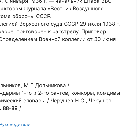
А. С января 1936 г. — начальник штаба ВВС
едактором журнала «Вестник Воздушного
ркоме обороны СССР.
ллегией Верховного суда СССР 29 июля 1938 г.
оворе, приговорен к расстрелу. Приговор
 Определением Военной коллегии от 30 июня
льников, М.Л.Дольникова /
ндармы 1-го и 2-го рангов, комкоры, комдивы
фический словарь. / Черушев Н.С., Черушев
. 88-89 /
Руководители