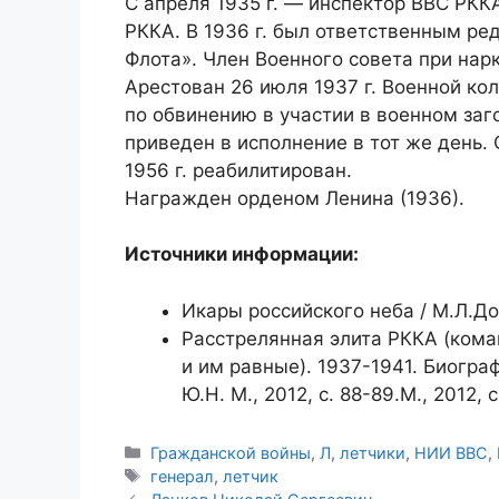
С апреля 1935 г. — инспектор ВВС РКК
РККА. В 1936 г. был ответственным р
Флота». Член Военного совета при на
Арестован 26 июля 1937 г. Военной ко
по обвинению в участии в военном заг
приведен в исполнение в тот же день.
1956 г. реабилитирован.
Награжден орденом Ленина (1936).
Источники информации:
Икары российского неба / М.Л.До
Расстрелянная элита РККА (кома
и им равные). 1937-1941. Биогра
Ю.Н. М., 2012, с. 88-89.М., 2012, с
Рубрики
Гражданской войны
,
Л
,
летчики
,
НИИ ВВС
,
Метки
генерал
,
летчик