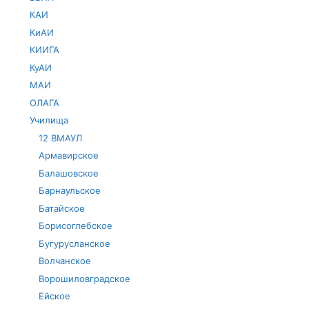
КАИ
КиАИ
КИИГА
КуАИ
МАИ
ОЛАГА
Училища
12 ВМАУЛ
Армавирское
Балашовское
Барнаульское
Батайское
Борисоглебское
Бугурусланское
Волчанское
Ворошиловградское
Ейское