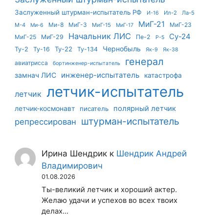
Заслуженный штурман-испытатель РФ
Ил-2
Ла-5
И-16
МиГ-21
Ми-8
МиГ-3
МиГ-23
М-4
МиГ-15
Ми-6
МиГ-17
Начальник ЛИС
Су-24
МиГ-25
МиГ-29
Пе-2
Р-5
Чернобыль
Ту-22
Ту-2
Ту-16
Ту-134
Як-9
Як-38
генерал
авиатрисса
бортинженер-испытатель
инженер-испытатель
замнач ЛИС
катастрофа
летчик-испытатель
летчик
летчик-космонавт
полярный летчик
писатель
штурман-испытатель
репрессирован
Ирина Шендрик
к
Шендрик Андрей
Владимирович
01.08.2026
Ты-великий летчик и хороший актер.
Желаю удачи и успехов во всех твоих
делах...