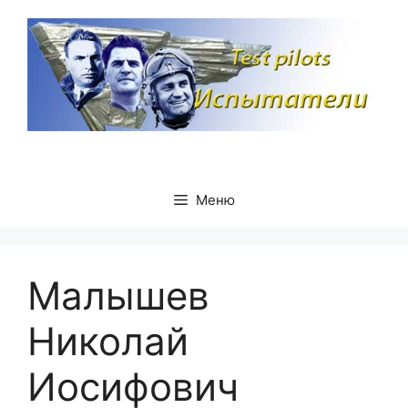
Перейти
к
содержимому
Меню
Малышев
Николай
Иосифович