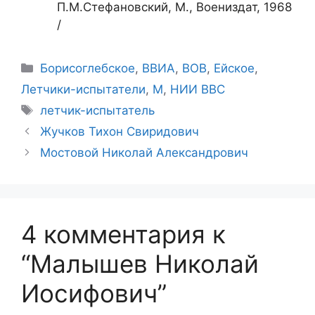
П.М.Стефановский, М., Воениздат, 1968
/
Рубрики
Борисоглебское
,
ВВИА
,
ВОВ
,
Ейское
,
Летчики-испытатели
,
М
,
НИИ ВВС
Метки
летчик-испытатель
Жучков Тихон Свиридович
Мостовой Николай Александрович
4 комментария к
“Малышев Николай
Иосифович”