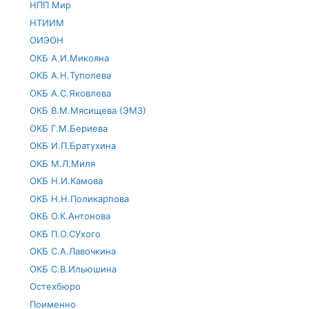
НПП Мир
НТИИМ
ОИЭОН
ОКБ А.И.Микояна
ОКБ А.Н.Туполева
ОКБ А.С.Яковлева
ОКБ В.М.Мясищева (ЭМЗ)
ОКБ Г.М.Бериева
ОКБ И.П.Братухина
ОКБ М.Л.Миля
ОКБ Н.И.Камова
ОКБ Н.Н.Поликарпова
ОКБ О.К.Антонова
ОКБ П.О.СУхого
ОКБ С.А.Лавочкина
ОКБ С.В.Ильюшина
Остехбюро
Поименно