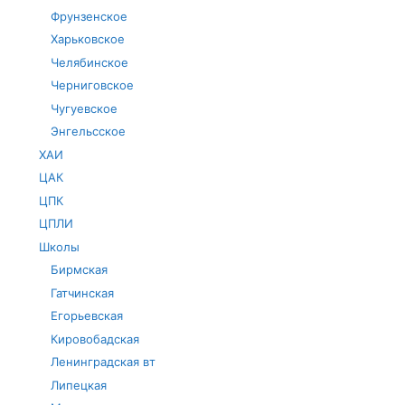
Фрунзенское
Харьковское
Челябинское
Черниговское
Чугуевское
Энгельсское
ХАИ
ЦАК
ЦПК
ЦПЛИ
Школы
Бирмская
Гатчинская
Егорьевская
Кировобадская
Ленинградская вт
Липецкая