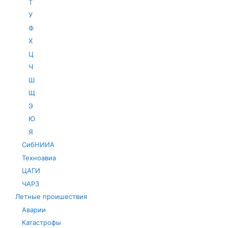
Т
У
Ф
Х
Ц
Ч
Ш
Щ
Э
Ю
Я
СибНИИА
Техноавиа
ЦАГИ
ЧАРЗ
Летные проишествия
Аварии
Катастрофы