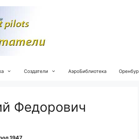
ка
Создатели
АэроБиблиотека
Оренбу
ий Федорович
род.1947