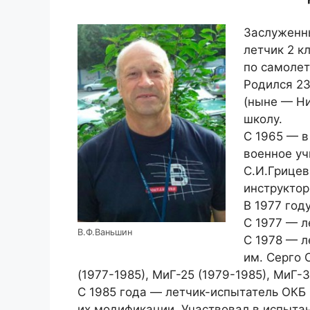
Заслуженны
летчик 2 к
по самолет
Родился 23
(ныне — Н
школу.
С 1965 — в
военное у
С.И.Грицев
инструктор
В 1977 год
С 1977 — л
В.Ф.Ваньшин
С 1978 — л
им. Серго 
(1977-1985), МиГ-25 (1979-1985), МиГ-
С 1985 года — летчик-испытатель ОКБ 
их модификации. Участвовал в испыта