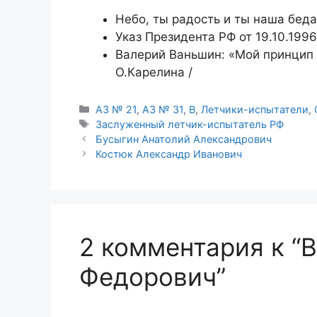
Небо, ты радость и ты наша беда
Указ Президента РФ от 19.10.199
Валерий Ваньшин: «Мой принцип —
О.Карелина /
Рубрики
АЗ № 21
,
АЗ № 31
,
В
,
Летчики-испытатели
,
Метки
Заслуженный летчик-испытатель РФ
Бусыгин Анатолий Александрович
Костюк Александр Иванович
2 комментария к “
Федорович”