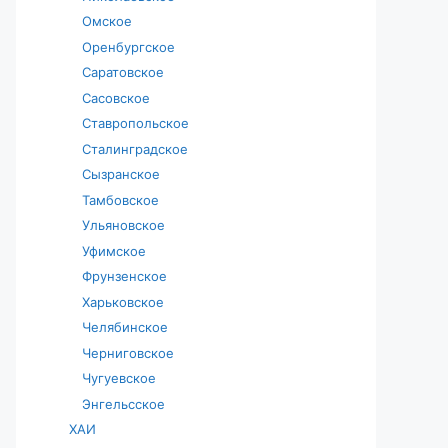
Омское
Оренбургское
Саратовское
Сасовское
Ставропольское
Сталинградское
Сызранское
Тамбовское
Ульяновское
Уфимское
Фрунзенское
Харьковское
Челябинское
Черниговское
Чугуевское
Энгельсское
ХАИ