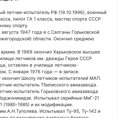
й летчик-испытатель РФ (19.10.1996), военный
ласса, пилот ГА 1 класса, мастер спорта СССР
ному спорту.
 августа 1947 года в с.Салганы Горьковской
ижегородской) области. Окончил среднюю
 армии. В 1969 окончил Харьковское высшее
чилище летчиков им. дважды Героя СССР
ца, оставлен в училище летчиком-
ом. С января 1976 года — в запасе.
у окончил Школу летчиков-испытателей МАП.
етчик-испытатель Тбилисского авиазавода.
етчик-испытатель Горьковского авиазавода
Орджоникидзе. Испытывал серийные МиГ-21
31 (1980-1985) и их модификации.
им.А.Н.Туполева. Испытывал Ту-95, Ту-142 и
ниях по расширению диапазона боевого