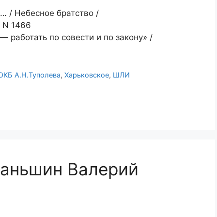
… / Небесное братство /
6 N 1466
 работать по совести и по закону» /
ОКБ А.Н.Туполева
,
Харьковское
,
ШЛИ
Ваньшин Валерий