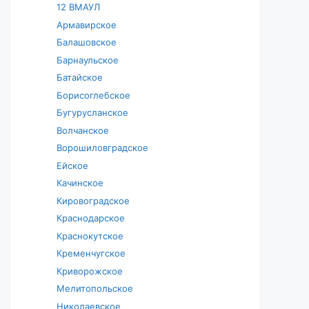
12 ВМАУЛ
Армавирское
Балашовское
Барнаульское
Батайское
Борисоглебское
Бугурусланское
Волчанское
Ворошиловградское
Ейское
Качинское
Кировоградское
Краснодарское
Краснокутское
Кременчугское
Криворожское
Мелитопольское
Николаевское