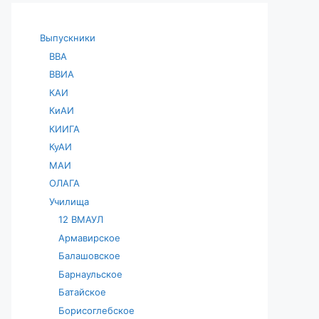
Выпускники
ВВА
ВВИА
КАИ
КиАИ
КИИГА
КуАИ
МАИ
ОЛАГА
Училища
12 ВМАУЛ
Армавирское
Балашовское
Барнаульское
Батайское
Борисоглебское