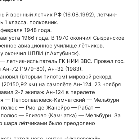
ый военный летчик РФ (16.08.1992), летчик-
ь 1 класса, полковник.
 февраля 1948 года.
 августа 1966 года. В 1970 окончил Сызранское
енное авиационное училище лётчиков.
ду окончил ЦПЛИ (г.Ахтубинск).
) — летчик-испытатель ГК НИИ ВВС. Провел гос.
 Ан-72 (1979-80), Ан-32 (1983).
тановил (вторым пилотом) мировой рекорд
 (20150,92 км) на самолёте Ан-124. 23 ноября
лавил 2-й экипаж Ан-124 в перелете
я — Петропавловск-Камчатский — Мельбурн
полюс — Рио-де-Жанейро — Рабат —
полюс — Елизово (Камчатка) — Мельбурн. За
го шара лётчиками было преодолено
-испытательного центра «Чкаловский».