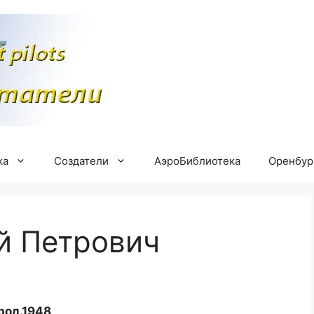
ка
Создатели
АэроБиблиотека
Оренбу
й Петрович
род.1948