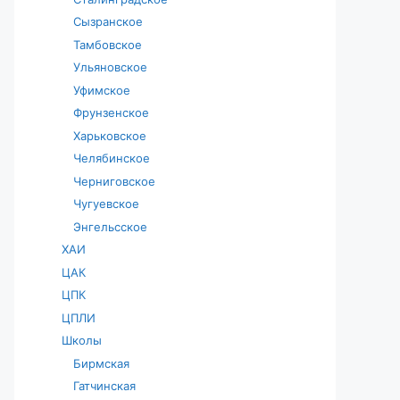
Сызранское
Тамбовское
Ульяновское
Уфимское
Фрунзенское
Харьковское
Челябинское
Черниговское
Чугуевское
Энгельсское
ХАИ
ЦАК
ЦПК
ЦПЛИ
Школы
Бирмская
Гатчинская