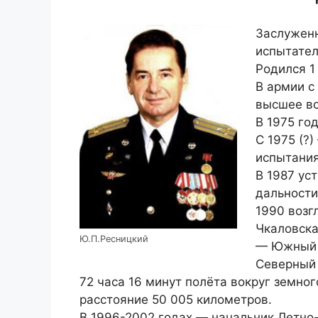
Заслуженн
испытател
Родился 1
В армии с
высшее во
В 1975 го
С 1975 (?
испытания
В 1987 ус
дальности
1990 возг
Чкаловска
Ю.П.Ресницкий
— Южный 
Северный 
72 часа 16 минут полёта вокруг земно
расстояние 50 005 километров.
В 1996-2002 годах — начальник Летно