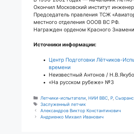
Окончил Московский институт инженер
Председатель правления ТСЖ «Авиатор
местного отделения ОООВ ВС РФ.
Награжден орденом Красного Знамени
Источники информации:
Центр Подготовки Лётчиков-Исп
времени
Неизвестный Антонов / Н.В.Якубов
«На русском рубеже» №3
Рубрики
Летчики-испытатели
,
НИИ ВВС
,
Р
,
Сызранс
Метки
Заслуженный летчик
Александров Виктор Константинович
Андриенко Михаил Иванович