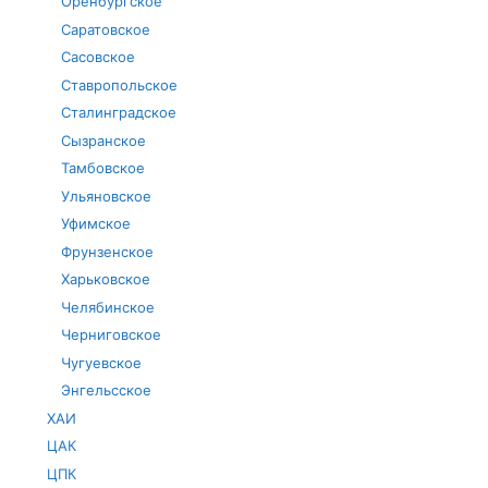
Оренбургское
Саратовское
Сасовское
Ставропольское
Сталинградское
Сызранское
Тамбовское
Ульяновское
Уфимское
Фрунзенское
Харьковское
Челябинское
Черниговское
Чугуевское
Энгельсское
ХАИ
ЦАК
ЦПК