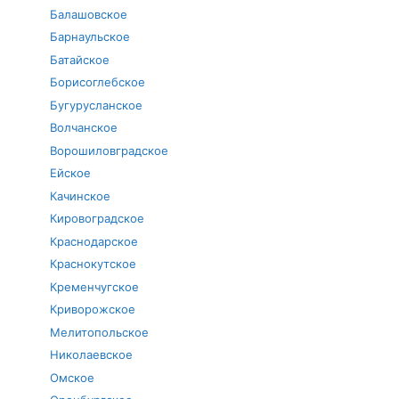
Балашовское
Барнаульское
Батайское
Борисоглебское
Бугурусланское
Волчанское
Ворошиловградское
Ейское
Качинское
Кировоградское
Краснодарское
Краснокутское
Кременчугское
Криворожское
Мелитопольское
Николаевское
Омское