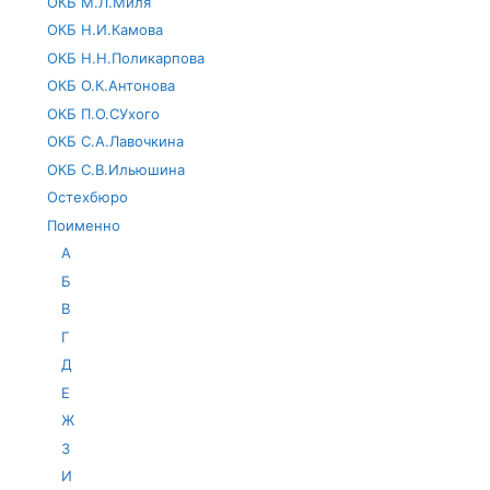
ОКБ М.Л.Миля
ОКБ Н.И.Камова
ОКБ Н.Н.Поликарпова
ОКБ О.К.Антонова
ОКБ П.О.СУхого
ОКБ С.А.Лавочкина
ОКБ С.В.Ильюшина
Остехбюро
Поименно
А
Б
В
Г
Д
Е
Ж
З
И