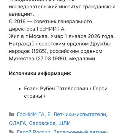
исследовательский институт гражданской
авиации».
C 2018 — советник генерального
директора ГосНИИ ГА.
Жил в г.Москва. Умер 1 января 2026 года.
Награждён советским орденом Дружбы
народов (1985), российским орденом
Мужества (27.03.1996), медалями.
Источники информации:
Есаян Рубен Татевосович / Герои
страны /
Рубрики
ГосНИИ ГА
,
Е
,
Летчики-испытатели
,
ОЛАГА
,
Сасовское
,
ШЛИ
Метки
Герой России
,
Заслуженный летчик-