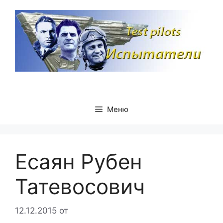
Перейти
к
содержимому
Меню
Есаян Рубен
Татевосович
12.12.2015
от