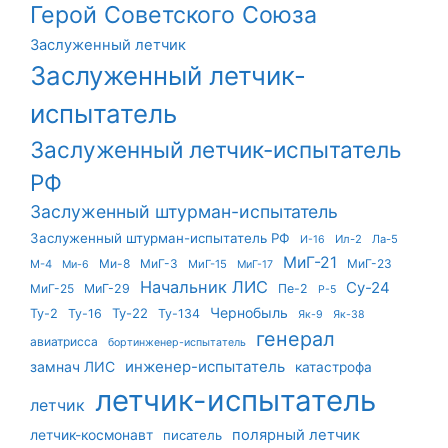
Герой Советского Союза
Заслуженный летчик
Заслуженный летчик-
испытатель
Заслуженный летчик-испытатель
РФ
Заслуженный штурман-испытатель
Заслуженный штурман-испытатель РФ
Ил-2
Ла-5
И-16
МиГ-21
Ми-8
МиГ-3
МиГ-23
М-4
МиГ-15
Ми-6
МиГ-17
Начальник ЛИС
Су-24
МиГ-25
МиГ-29
Пе-2
Р-5
Чернобыль
Ту-22
Ту-2
Ту-16
Ту-134
Як-9
Як-38
генерал
авиатрисса
бортинженер-испытатель
инженер-испытатель
замнач ЛИС
катастрофа
летчик-испытатель
летчик
летчик-космонавт
полярный летчик
писатель