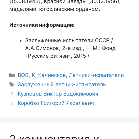
(15.08.1943), Красной Звезды (30.12.1956),
медалями, югославским орденом.
Источники информации:
Заслуженные испытатели СССР /
А.А.Симонов, 2-е изд., — М.: Фонд
«Русские Витязи», 2015 /
Рубрики
ВОВ
,
К
,
Качинское
,
Летчики-испытатели
Метки
Заслуженный летчик-испытатель
Кузнецов Виктор Евдокимович
Коробко Григорий Яковлевич