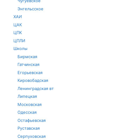
Чугуевское
Энгельсское
ХАИ
ЦАК
ЦПК
ЦПЛИ
Школы
Бирмская
Гатчинская
Егорьевская
Кировобадская
Ленинградская вт
Липецкая
Московская
Одесская
Остафьевская
Руставская
Серпуховская