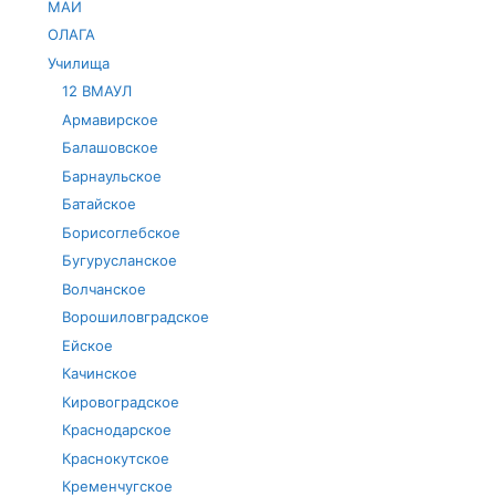
МАИ
ОЛАГА
Училища
12 ВМАУЛ
Армавирское
Балашовское
Барнаульское
Батайское
Борисоглебское
Бугурусланское
Волчанское
Ворошиловградское
Ейское
Качинское
Кировоградское
Краснодарское
Краснокутское
Кременчугское