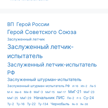
ВП
Герой России
Герой Советского Союза
Заслуженный летчик
Заслуженный летчик-
испытатель
Заслуженный летчик-испытатель
РФ
Заслуженный штурман-испытатель
Заслуженный штурман-испытатель РФ
Ил-2
Ла-5
И-16
МиГ-21
Ми-8
МиГ-3
МиГ-23
М-4
МиГ-15
Ми-6
МиГ-17
Начальник ЛИС
Су-24
МиГ-25
МиГ-29
Пе-2
Р-5
Чернобыль
Ту-22
Ту-2
Ту-16
Ту-134
Як-9
Як-38