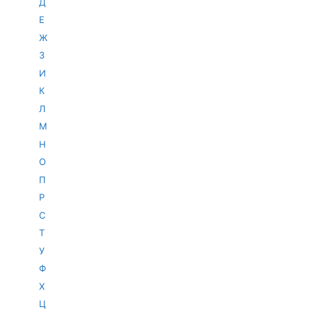
Д
Е
Ж
З
И
К
Л
М
Н
О
П
Р
С
Т
У
Ф
Х
Ц