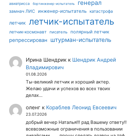
генерал
авиатрисса
бортинженер-испытатель
инженер-испытатель
замнач ЛИС
катастрофа
летчик-испытатель
летчик
летчик-космонавт
полярный летчик
писатель
штурман-испытатель
репрессирован
Ирина Шендрик
к
Шендрик Андрей
Владимирович
01.08.2026
Ты-великий летчик и хороший актер.
Желаю удачи и успехов во всех твоих
делах...
оленг
к
Кораблев Леонид Евсеевич
23.07.2026
добрый вечер Наталья!!! рад Вашему ответу!!
всевозможные ограничения в пользовании
дивайсами........прошу сделать дозвон на тлф