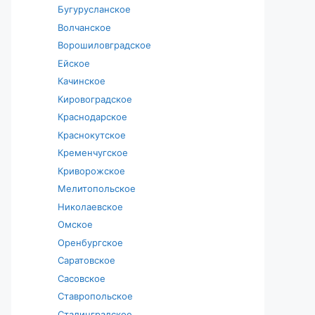
Бугурусланское
Волчанское
Ворошиловградское
Ейское
Качинское
Кировоградское
Краснодарское
Краснокутское
Кременчугское
Криворожское
Мелитопольское
Николаевское
Омское
Оренбургское
Саратовское
Сасовское
Ставропольское
Сталинградское