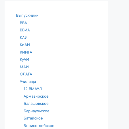
Выпускники
ВВА
ВВИА
КАИ
КиАИ
КИИГА
КуАИ
МАИ
ОЛАГА
Училища
12 ВМАУЛ
Армавирское
Балашовское
Барнаульское
Батайское
Борисоглебское