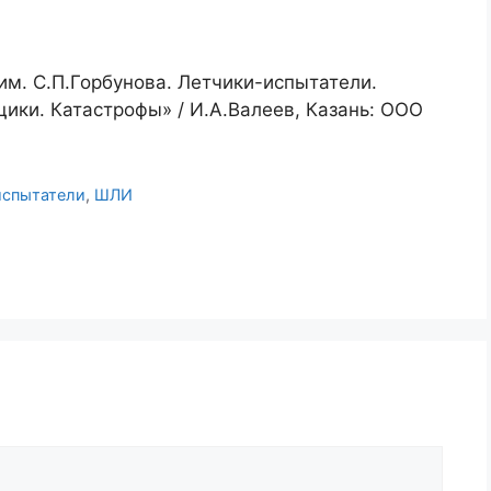
м. С.П.Горбунова. Летчики-испытатели.
ки. Катастрофы» / И.А.Валеев, Казань: ООО
испытатели
,
ШЛИ