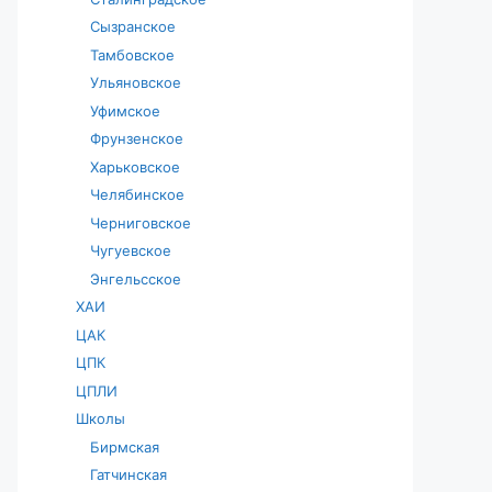
Сызранское
Тамбовское
Ульяновское
Уфимское
Фрунзенское
Харьковское
Челябинское
Черниговское
Чугуевское
Энгельсское
ХАИ
ЦАК
ЦПК
ЦПЛИ
Школы
Бирмская
Гатчинская