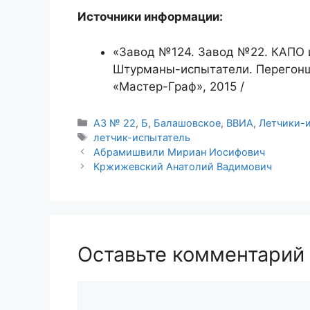
Источники информации:
«Завод №124. Завод №22. КАПО и
Штурманы-испытатели. Перегонщи
«Мастер-Граф», 2015 /
Рубрики
АЗ № 22
,
Б
,
Балашовское
,
ВВИА
,
Летчики-
Метки
летчик-испытатель
Абрамишвили Мириан Иосифович
Кржижевский Анатолий Вадимович
Оставьте комментарий
Комментарий