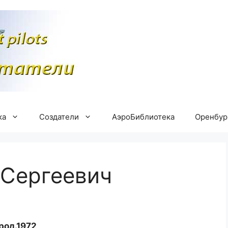
ка
Создатели
АэроБиблиотека
Оренбу
 Сергеевич
род.1972