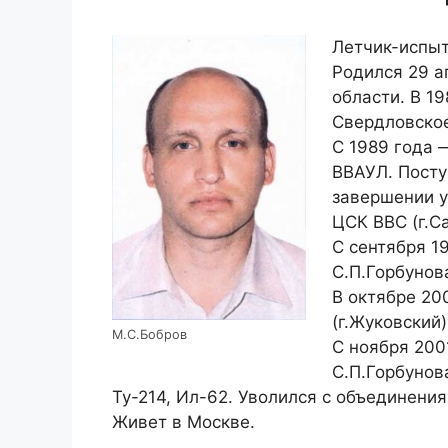
Летчик-испыт
Родился 29 а
области. В 19
Свердловское
С 1989 года 
ВВАУЛ. Посту
завершении у
ЦСК ВВС (г.Са
С сентября 1
С.П.Горбунов
В октябре 20
(г.Жуковский)
М.С.Бобров
С ноября 200
С.П.Горбунов
Ту-214, Ил-62. Уволился с объединения 
Живет в Москве.