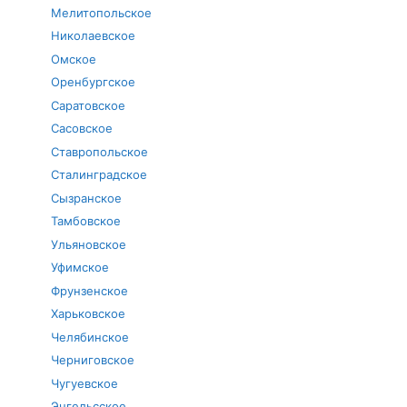
Мелитопольское
Николаевское
Омское
Оренбургское
Саратовское
Сасовское
Ставропольское
Сталинградское
Сызранское
Тамбовское
Ульяновское
Уфимское
Фрунзенское
Харьковское
Челябинское
Черниговское
Чугуевское
Энгельсское