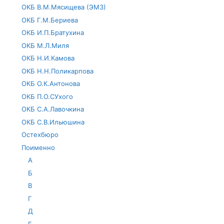
ОКБ В.М.Мясищева (ЭМЗ)
ОКБ Г.М.Бериева
ОКБ И.П.Братухина
ОКБ М.Л.Миля
ОКБ Н.И.Камова
ОКБ Н.Н.Поликарпова
ОКБ О.К.Антонова
ОКБ П.О.СУхого
ОКБ С.А.Лавочкина
ОКБ С.В.Ильюшина
Остехбюро
Поименно
А
Б
В
Г
Д
Е