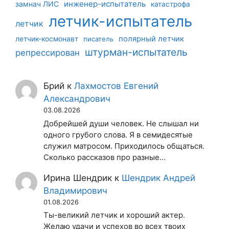
инженер-испытатель
замнач ЛИС
катастрофа
летчик-испытатель
летчик
летчик-космонавт
полярный летчик
писатель
штурман-испытатель
репрессирован
Брий
к
Лахмостов Евгений
Александрович
03.08.2026
Добрейшей души человек. Не слышал ни
одного грубого слова. Я в семидесятые
служил матросом. Приходилось общаться.
Сколько рассказов про разные…
Ирина Шендрик
к
Шендрик Андрей
Владимирович
01.08.2026
Ты-великий летчик и хороший актер.
Желаю удачи и успехов во всех твоих