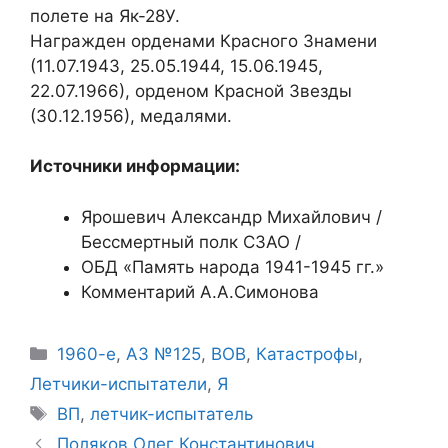
полете на Як-28У.
Награжден орденами Красного Знамени
(11.07.1943, 25.05.1944, 15.06.1945,
22.07.1966), орденом Красной Звезды
(30.12.1956), медалями.
Источники информации:
Ярошевич Александр Михайлович /
Бессмертный полк СЗАО /
ОБД «Память народа 1941-1945 гг.»
Комментарий А.А.Симонова
Рубрики
1960-е
,
АЗ №125
,
ВОВ
,
Катастрофы
,
Летчики-испытатели
,
Я
Метки
ВП
,
летчик-испытатель
Поляков Олег Константинович