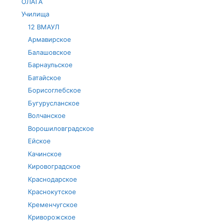
ОЛАГА
Училища
12 ВМАУЛ
Армавирское
Балашовское
Барнаульское
Батайское
Борисоглебское
Бугурусланское
Волчанское
Ворошиловградское
Ейское
Качинское
Кировоградское
Краснодарское
Краснокутское
Кременчугское
Криворожское