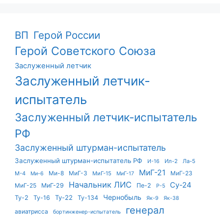
ВП
Герой России
Герой Советского Союза
Заслуженный летчик
Заслуженный летчик-
испытатель
Заслуженный летчик-испытатель
РФ
Заслуженный штурман-испытатель
Заслуженный штурман-испытатель РФ
Ил-2
Ла-5
И-16
МиГ-21
Ми-8
МиГ-3
МиГ-23
М-4
МиГ-15
Ми-6
МиГ-17
Начальник ЛИС
Су-24
МиГ-25
МиГ-29
Пе-2
Р-5
Чернобыль
Ту-22
Ту-2
Ту-16
Ту-134
Як-9
Як-38
генерал
авиатрисса
бортинженер-испытатель