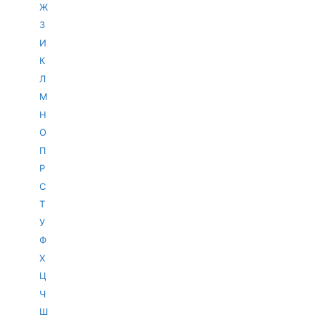
Ж
З
И
К
Л
М
Н
О
П
Р
С
Т
У
Ф
Х
Ц
Ч
Ш