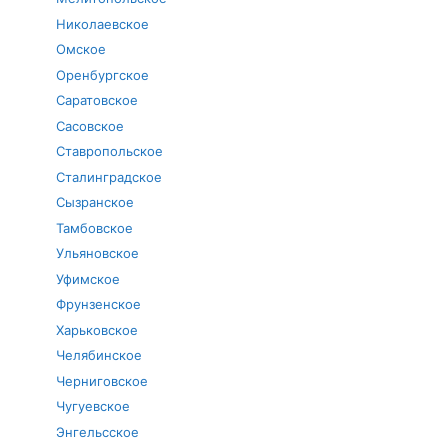
Николаевское
Омское
Оренбургское
Саратовское
Сасовское
Ставропольское
Сталинградское
Сызранское
Тамбовское
Ульяновское
Уфимское
Фрунзенское
Харьковское
Челябинское
Черниговское
Чугуевское
Энгельсское