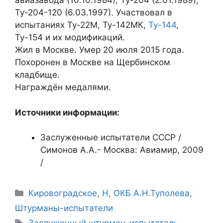
авиазавода (10.10.1984), Ту-204 (2.01.1989),
Ту-204-120 (6.03.1997). Участвовал в
испытаниях Ту-22М, Ту-142МК,
Ту-144
,
Ту-154 и их модификаций.
Жил в Москве. Умер 20 июля 2015 года.
Похоронен в Москве на Щербинском
кладбище.
Награждён медалями.
Источники информации:
Заслуженные испытатели СССР /
Симонов А.А.- Москва: Авиамир, 2009
/
Рубрики
Кировоградское
,
Н
,
ОКБ А.Н.Туполева
,
Штурманы-испытатели
Метки