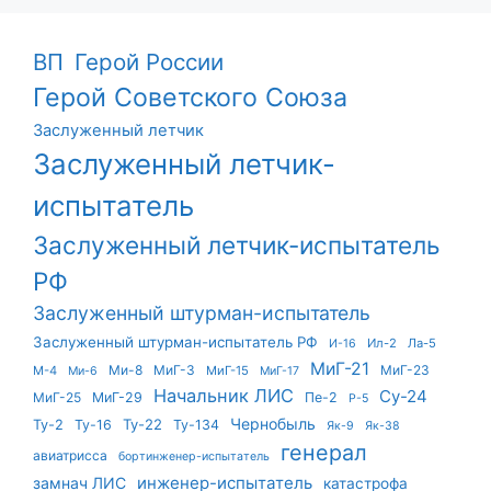
ВП
Герой России
Герой Советского Союза
Заслуженный летчик
Заслуженный летчик-
испытатель
Заслуженный летчик-испытатель
РФ
Заслуженный штурман-испытатель
Заслуженный штурман-испытатель РФ
Ил-2
Ла-5
И-16
МиГ-21
Ми-8
МиГ-3
МиГ-23
М-4
МиГ-15
Ми-6
МиГ-17
Начальник ЛИС
Су-24
МиГ-25
МиГ-29
Пе-2
Р-5
Чернобыль
Ту-22
Ту-2
Ту-16
Ту-134
Як-9
Як-38
генерал
авиатрисса
бортинженер-испытатель
инженер-испытатель
замнач ЛИС
катастрофа