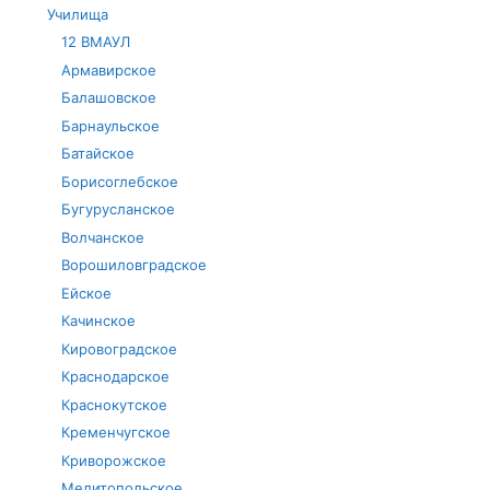
Училища
12 ВМАУЛ
Армавирское
Балашовское
Барнаульское
Батайское
Борисоглебское
Бугурусланское
Волчанское
Ворошиловградское
Ейское
Качинское
Кировоградское
Краснодарское
Краснокутское
Кременчугское
Криворожское
Мелитопольское