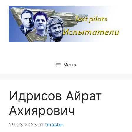
Перейти
к
содержимому
Меню
Идрисов Айрат
Ахиярович
29.03.2023
от
tmaster