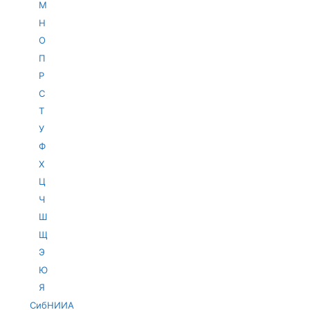
М
Н
О
П
Р
С
Т
У
Ф
Х
Ц
Ч
Ш
Щ
Э
Ю
Я
СибНИИА