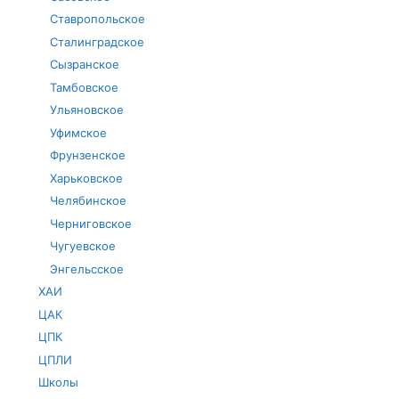
Ставропольское
Сталинградское
Сызранское
Тамбовское
Ульяновское
Уфимское
Фрунзенское
Харьковское
Челябинское
Черниговское
Чугуевское
Энгельсское
ХАИ
ЦАК
ЦПК
ЦПЛИ
Школы