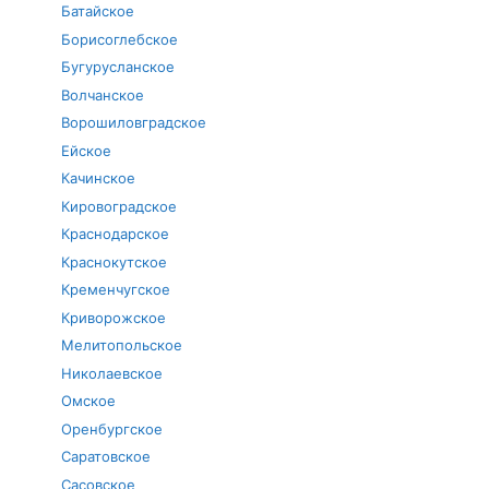
Батайское
Борисоглебское
Бугурусланское
Волчанское
Ворошиловградское
Ейское
Качинское
Кировоградское
Краснодарское
Краснокутское
Кременчугское
Криворожское
Мелитопольское
Николаевское
Омское
Оренбургское
Саратовское
Сасовское