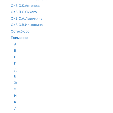
ОКБ О.К.Антонова
ОКБ П.О.СУхого
ОКБ С.А.Лавочкина
ОКБ С.В.Ильюшина
Остехбюро
Поименно
А
Б
В
Г
Д
Е
Ж
З
И
К
Л