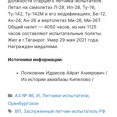
должности старшего летчика-испытателя.
Летал на самолетах Л-29, Ил-28, Ту-16,
Ту-142, Ту-142М и его модификациях, Бе-12,
Ан-24, Ан-26 и вертолетах Ми-26, Ми-26Т.
Общий налет — 4050 часов, из них 1125
часов составляют испытательные полеты.
Жил в г.Таганрог. Умер 29 мая 2021 года.
Награжден медалями.
Источники информации:
Полковник Идрисов Айрат Ахиярович /
Из истории авиабазы Кипелово /
Рубрики
АЗ № 86
,
И
,
Летчики-испытатели
,
Оренбургское
Метки
ВП
,
Заслуженный летчик-испытатель РФ