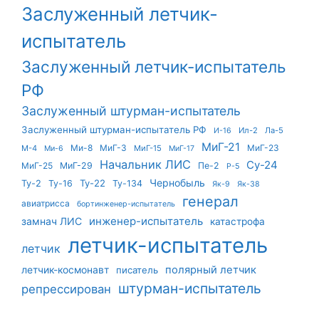
Заслуженный летчик-
испытатель
Заслуженный летчик-испытатель
РФ
Заслуженный штурман-испытатель
Заслуженный штурман-испытатель РФ
Ил-2
Ла-5
И-16
МиГ-21
Ми-8
МиГ-3
МиГ-23
М-4
МиГ-15
Ми-6
МиГ-17
Начальник ЛИС
Су-24
МиГ-25
МиГ-29
Пе-2
Р-5
Чернобыль
Ту-22
Ту-2
Ту-16
Ту-134
Як-9
Як-38
генерал
авиатрисса
бортинженер-испытатель
инженер-испытатель
замнач ЛИС
катастрофа
летчик-испытатель
летчик
летчик-космонавт
полярный летчик
писатель
штурман-испытатель
репрессирован