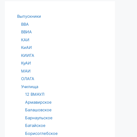
Выпускники
ВВА
ВВИА
КАИ
КиАИ
КИИГА
КуАИ
МАИ
ОЛАГА
Училища
12 ВМАУЛ
Армавирское
Балашовское
Барнаульское
Батайское
Борисоглебское