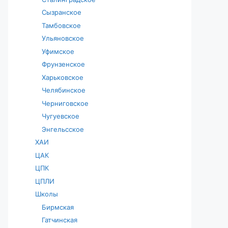
Сызранское
Тамбовское
Ульяновское
Уфимское
Фрунзенское
Харьковское
Челябинское
Черниговское
Чугуевское
Энгельсское
ХАИ
ЦАК
ЦПК
ЦПЛИ
Школы
Бирмская
Гатчинская