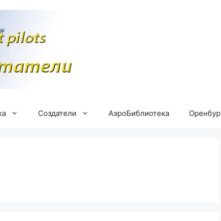
ка
Создатели
АэроБиблиотека
Оренбу