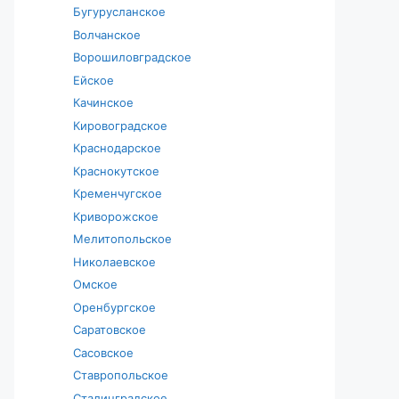
Бугурусланское
Волчанское
Ворошиловградское
Ейское
Качинское
Кировоградское
Краснодарское
Краснокутское
Кременчугское
Криворожское
Мелитопольское
Николаевское
Омское
Оренбургское
Саратовское
Сасовское
Ставропольское
Сталинградское