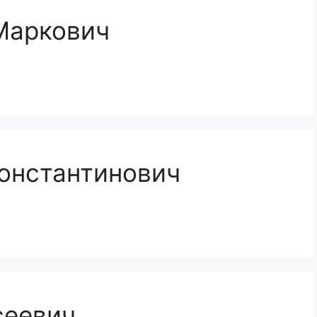
Маркович
онстантинович
сеевич