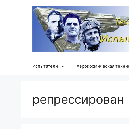
Перейти
к
содержимому
Испытатели
Аэрокосмическая техни
репрессирован