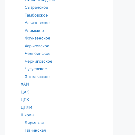
Сызранское
Тамбовское
Ульяновское
Уфимское
Фрунзенское
Харьковское
Челябинское
Черниговское
Чугуевское
Энгельсское
ХАИ
ЦАК
ЦПК
ЦПЛИ
Школы
Бирмская
Гатчинская