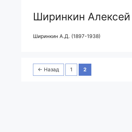
Ширинкин Алексей
Ширинкин А.Д. (1897-1938)
Страница
Страница
←
Назад
1
2