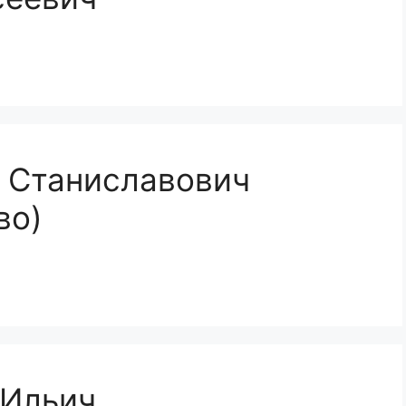
 Станиславович
во)
 Ильич