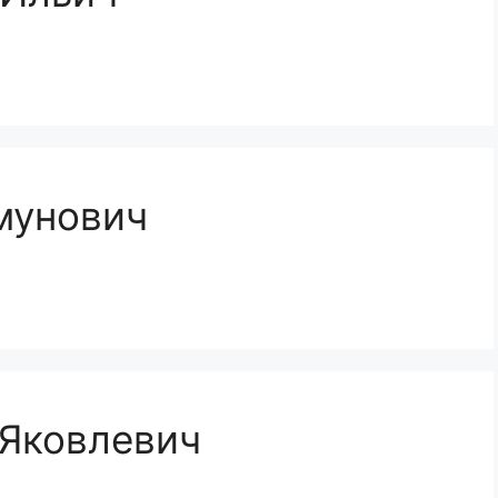
мунович
 Яковлевич