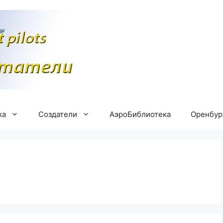
ка
Создатели
АэроБиблиотека
Оренбу