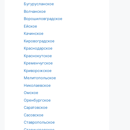
Бугурусланское
Волчанское
Ворошиловградское
Ейское
Качинское
Кировоградское
Краснодарское
Краснокутское
Кременчугское
Криворожское
Мелитопольское
Николаевское
Омское
Оренбургское
Саратовское
Сасовское
Ставропольское
Сталинградское