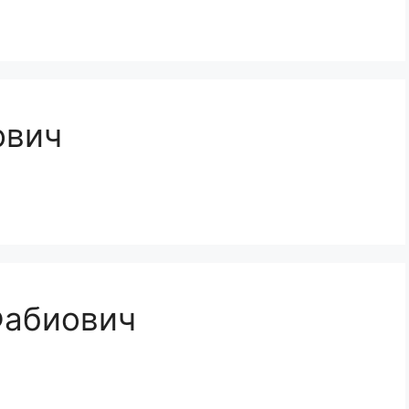
ович
Фабиович