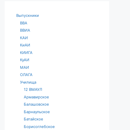
Выпускники
ВВА
ВВИА
КАИ
КиАИ
КИИГА
КуАИ
МАИ
ОЛАГА
Училища
12 ВМАУЛ
Армавирское
Балашовское
Барнаульское
Батайское
Борисоглебское