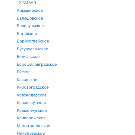
12 ВМАУЛ
Армавирское
Балашовское
Барнаульское
Батайское
Борисоглебское
Бугурусланское
Волчанское
Ворошиловградское
Ейское
Качинское
Кировоградское
Краснодарское
Краснокутское
Кременчугское
Криворожское
Мелитопольское
Николаевское