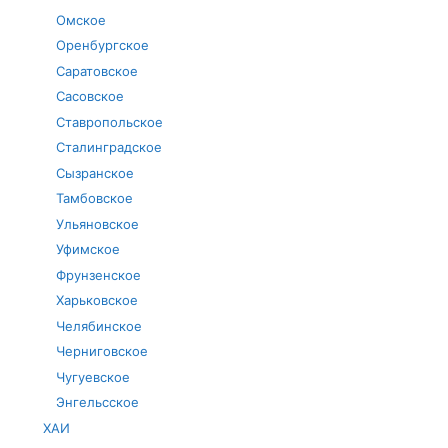
Омское
Оренбургское
Саратовское
Сасовское
Ставропольское
Сталинградское
Сызранское
Тамбовское
Ульяновское
Уфимское
Фрунзенское
Харьковское
Челябинское
Черниговское
Чугуевское
Энгельсское
ХАИ