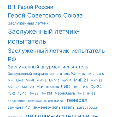
ВП
Герой России
Герой Советского Союза
Заслуженный летчик
Заслуженный летчик-
испытатель
Заслуженный летчик-испытатель
РФ
Заслуженный штурман-испытатель
Заслуженный штурман-испытатель РФ
Ил-2
Ла-5
И-16
МиГ-21
Ми-8
МиГ-3
МиГ-23
М-4
МиГ-15
Ми-6
МиГ-17
Начальник ЛИС
Су-24
МиГ-25
МиГ-29
Пе-2
Р-5
Чернобыль
Ту-22
Ту-2
Ту-16
Ту-134
Як-9
Як-38
генерал
авиатрисса
бортинженер-испытатель
инженер-испытатель
замнач ЛИС
катастрофа
летчик-испытатель