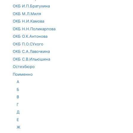
ОКБ И.П.Братухина
ОКБ М.Л.Миля
ОКБ Н.И.Камова
ОКБ Н.Н.Поликарпова
ОКБ О.К.Антонова
ОКБ П.О.СУхого
ОКБ С.А.Лавочкина
ОКБ С.В.Ильюшина
Остехбюро
Поименно
А
Б
В
Г
Д
Е
Ж