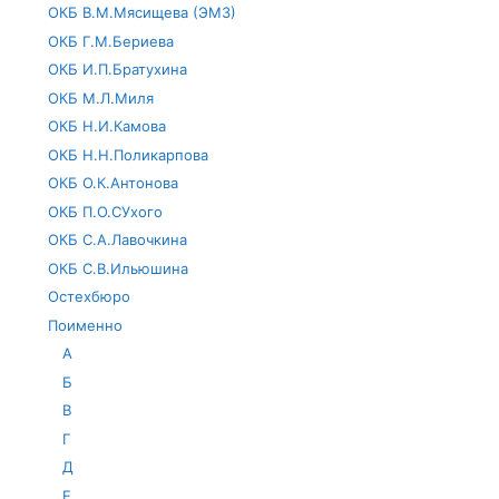
ОКБ В.М.Мясищева (ЭМЗ)
ОКБ Г.М.Бериева
ОКБ И.П.Братухина
ОКБ М.Л.Миля
ОКБ Н.И.Камова
ОКБ Н.Н.Поликарпова
ОКБ О.К.Антонова
ОКБ П.О.СУхого
ОКБ С.А.Лавочкина
ОКБ С.В.Ильюшина
Остехбюро
Поименно
А
Б
В
Г
Д
Е