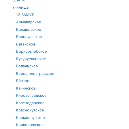
Училища
12 ВМАУЛ
Армавирское
Балашовское
Барнаульское
Батайское
Борисоглебское
Бугурусланское
Волчанское
Ворошиловградское
Ейское
Качинское
Кировоградское
Краснодарское
Краснокутское
Кременчугское
Криворожское