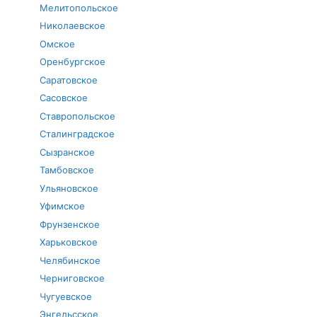
Мелитопольское
Николаевское
Омское
Оренбургское
Саратовское
Сасовское
Ставропольское
Сталинградское
Сызранское
Тамбовское
Ульяновское
Уфимское
Фрунзенское
Харьковское
Челябинское
Черниговское
Чугуевское
Энгельсское