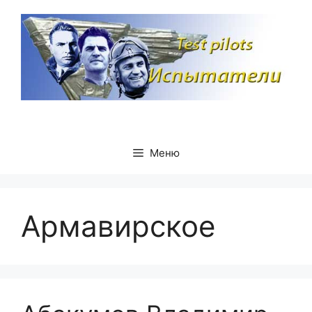
Перейти
к
содержимому
Меню
Армавирское