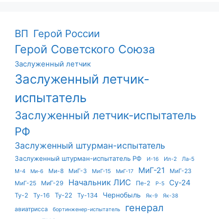
ВП
Герой России
Герой Советского Союза
Заслуженный летчик
Заслуженный летчик-
испытатель
Заслуженный летчик-испытатель
РФ
Заслуженный штурман-испытатель
Заслуженный штурман-испытатель РФ
Ил-2
Ла-5
И-16
МиГ-21
Ми-8
МиГ-3
МиГ-23
М-4
МиГ-15
Ми-6
МиГ-17
Начальник ЛИС
Су-24
МиГ-25
МиГ-29
Пе-2
Р-5
Чернобыль
Ту-22
Ту-2
Ту-16
Ту-134
Як-9
Як-38
генерал
авиатрисса
бортинженер-испытатель