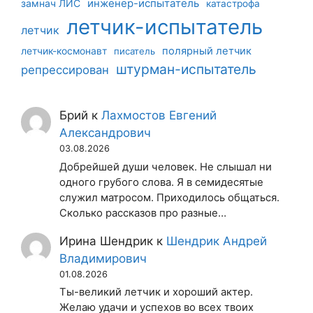
инженер-испытатель
замнач ЛИС
катастрофа
летчик-испытатель
летчик
летчик-космонавт
полярный летчик
писатель
штурман-испытатель
репрессирован
Брий
к
Лахмостов Евгений
Александрович
03.08.2026
Добрейшей души человек. Не слышал ни
одного грубого слова. Я в семидесятые
служил матросом. Приходилось общаться.
Сколько рассказов про разные…
Ирина Шендрик
к
Шендрик Андрей
Владимирович
01.08.2026
Ты-великий летчик и хороший актер.
Желаю удачи и успехов во всех твоих