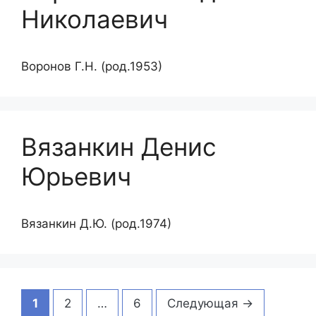
Николаевич
Воронов Г.Н. (род.1953)
Вязанкин Денис
Юрьевич
Вязанкин Д.Ю. (род.1974)
Страница
Страница
Страница
1
2
…
6
Следующая
→