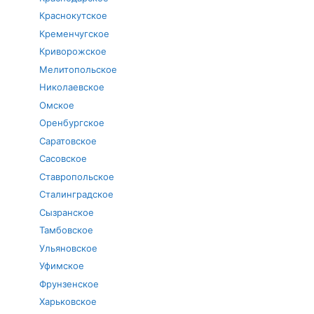
Краснокутское
Кременчугское
Криворожское
Мелитопольское
Николаевское
Омское
Оренбургское
Саратовское
Сасовское
Ставропольское
Сталинградское
Сызранское
Тамбовское
Ульяновское
Уфимское
Фрунзенское
Харьковское