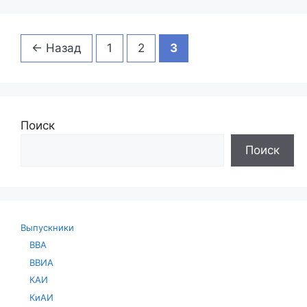
Страница
Страница
Страница
←
Назад
1
2
3
Поиск
Поиск
Выпускники
ВВА
ВВИА
КАИ
КиАИ