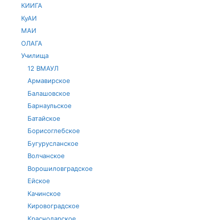
КИИГА
КуАИ
МАИ
ОЛАГА
Училища
12 ВМАУЛ
Армавирское
Балашовское
Барнаульское
Батайское
Борисоглебское
Бугурусланское
Волчанское
Ворошиловградское
Ейское
Качинское
Кировоградское
Краснодарское