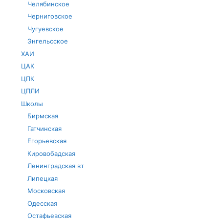
Челябинское
Черниговское
Чугуевское
Энгельсское
ХАИ
ЦАК
ЦПК
ЦПЛИ
Школы
Бирмская
Гатчинская
Егорьевская
Кировобадская
Ленинградская вт
Липецкая
Московская
Одесская
Остафьевская