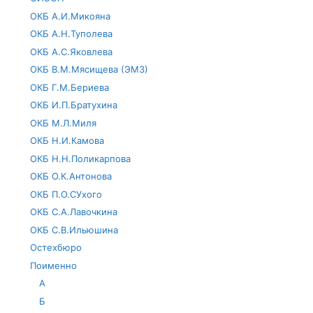
ОКБ А.И.Микояна
ОКБ А.Н.Туполева
ОКБ А.С.Яковлева
ОКБ В.М.Мясищева (ЭМЗ)
ОКБ Г.М.Бериева
ОКБ И.П.Братухина
ОКБ М.Л.Миля
ОКБ Н.И.Камова
ОКБ Н.Н.Поликарпова
ОКБ О.К.Антонова
ОКБ П.О.СУхого
ОКБ С.А.Лавочкина
ОКБ С.В.Ильюшина
Остехбюро
Поименно
А
Б