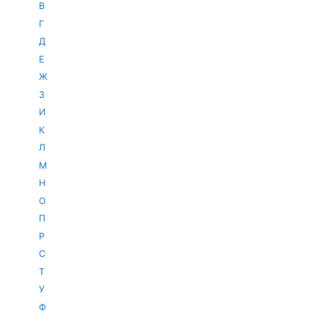
В
Г
Д
Е
Ж
З
И
К
Л
М
Н
О
П
Р
С
Т
У
Ф