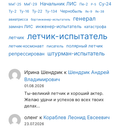
Начальник ЛИС
Су-24
МиГ-25
МиГ-29
Пе-2
Р-5
Чернобыль
Ту-22
Ту-2
Ту-16
Ту-134
Як-9
Як-38
генерал
авиатрисса
бортинженер-испытатель
инженер-испытатель
замнач ЛИС
катастрофа
летчик-испытатель
летчик
летчик-космонавт
полярный летчик
писатель
штурман-испытатель
репрессирован
Ирина Шендрик
к
Шендрик Андрей
Владимирович
01.08.2026
Ты-великий летчик и хороший актер.
Желаю удачи и успехов во всех твоих
делах...
оленг
к
Кораблев Леонид Евсеевич
23.07.2026