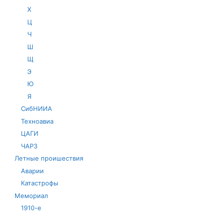
Х
Ц
Ч
Ш
Щ
Э
Ю
Я
СибНИИА
Техноавиа
ЦАГИ
ЧАРЗ
Летные проишествия
Аварии
Катастрофы
Мемориал
1910-е