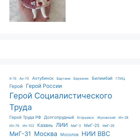
Ахтубинск
Билимбай
X-15
Ан-70
Бартини
Березняк
ГЛИЦ
Герой России
Герой
Герой Социалистического
Труда
Герой Труда РФ
Долгопрудный
Егорьевск
Жуковский
Ил-28
ЛИИ
Казань
МиГ-25
Ил-76
Ил-102
МиГ-3
МиГ-29
Москва
НИИ ВВС
МиГ-31
Мосолов