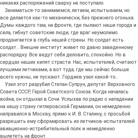
никаких распоряжений сверху не поступало.
Заниматься-то занимаемся, летаем, испытываем, но
все делается как-то механически, без прежнего огонька.
Думы каждого там, на фронте, где пылают наши города и
села, гибнут советские люди, где враг неумолимо
продвигается в глубь нашей страны. Но солдат есть
солдат... Внешне институт живет по давно заведенному
распорядку. Все ведут себя деловито, спокойно. Но в
сердцах наших кипят страсти. Нас, испытателей, считают
лучшими летчиками, а вот туда, где мы сейчас больше
всего нужны, не пускают. Гордиев узел какой-то...
Узел этот разрубил Степан Супрун, депутат Верховного
Совета СССР, Герой Советского Союза. Когда началась
война, он отдыхал в Сочи. Услыхав по радио о нападении
на нашу страну гитлеровской Германии, он немедленно
направился в Москву, прямо к И. В. Сталину, с просьбой
разрешить ему сформировать из летчиков-испытателей
авиационно-истребительный полк и немедленно
вылететь на фронт.