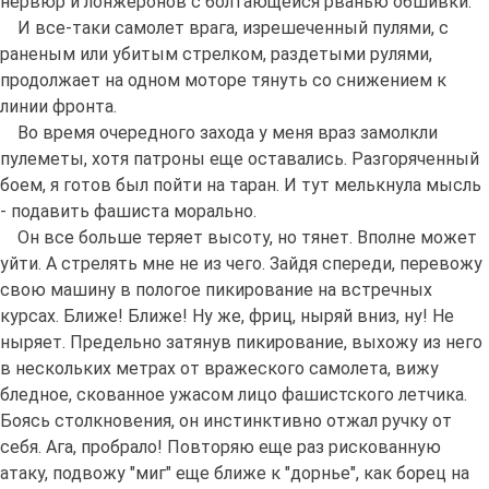
нервюр и лонжеронов с болтающейся рванью обшивки.
И все-таки самолет врага, изрешеченный пулями, с
раненым или убитым стрелком, раздетыми рулями,
продолжает на одном моторе тянуть со снижением к
линии фронта.
Во время очередного захода у меня враз замолкли
пулеметы, хотя патроны еще оставались. Разгоряченный
боем, я готов был пойти на таран. И тут мелькнула мысль
- подавить фашиста морально.
Он все больше теряет высоту, но тянет. Вполне может
уйти. А стрелять мне не из чего. Зайдя спереди, перевожу
свою машину в пологое пикирование на встречных
курсах. Ближе! Ближе! Ну же, фриц, ныряй вниз, ну! Не
ныряет. Предельно затянув пикирование, выхожу из него
в нескольких метрах от вражеского самолета, вижу
бледное, скованное ужасом лицо фашистского летчика.
Боясь столкновения, он инстинктивно отжал ручку от
себя. Ага, пробрало! Повторяю еще раз рискованную
атаку, подвожу "миг" еще ближе к "дорнье", как борец на