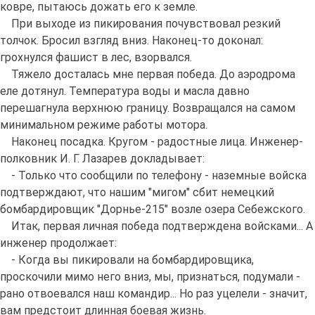
ковре, пытаюсь дожать его к земле.
При выходе из пикирования почувствовал резкий
толчок. Бросил взгляд вниз. Наконец-то доконал:
грохнулся фашист в лес, взорвался.
Тяжело досталась мне первая победа. До аэродрома
еле дотянул. Температура воды и масла давно
перешагнула верхнюю границу. Возвращался на самом
минимальном режиме работы мотора.
Наконец посадка. Кругом - радостные лица. Инженер-
полковник И. Г. Лазарев докладывает:
- Только что сообщили по телефону - наземные войска
подтверждают, что нашим "мигом" сбит немецкий
бомбардировщик "Дорнье-215" возле озера Себежского.
Итак, первая личная победа подтверждена войсками... А
инженер продолжает:
- Когда вы пикировали на бомбардировщика,
проскочили мимо него вниз, мы, признаться, подумали -
рано отвоевался наш командир... Но раз уцелели - значит,
вам предстоит длинная боевая жизнь.