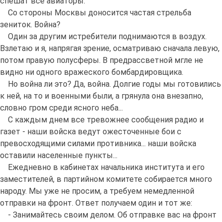
спешат все авиаторы.
Со стороны Москвы доносится частая стрельба
зениток. Война?
Один за другим истребители поднимаются в воздух.
Взлетаю и я, напрягая зрение, осматриваю сначала левую,
потом правую полусферы. В предрассветной мгле не
видно ни одного вражеского бомбардировщика.
Но война ли это? Да, война. Долгие годы мы готовились
к ней, на то и военными были, а грянула она внезапно,
словно гром среди ясного неба...
С каждым днем все тревожнее сообщения радио и
газет - наши войска ведут ожесточенные бои с
превосходящими силами противника... наши войска
оставили населенные пункты...
Ежедневно в кабинетах начальника института и его
заместителей, в партийном комитете собирается много
народу. Мы уже не просим, а требуем немедленной
отправки на фронт. Ответ получаем один и тот же:
- Занимайтесь своим делом. Об отправке вас на фронт