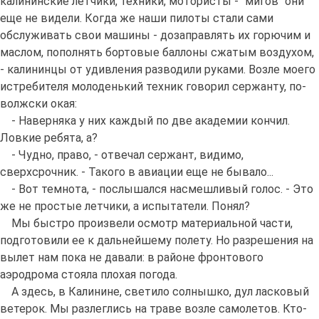
калининские летчики, техники, мотористы - "мигов" они
еще не видели. Когда же наши пилоты стали сами
обслуживать свои машины - дозаправлять их горючим и
маслом, пополнять бортовые баллоны сжатым воздухом,
- калининцы от удивления разводили руками. Возле моего
истребителя молоденький техник говорил сержанту, по-
волжски окая:
- Наверняка у них каждый по две академии кончил.
Ловкие ребята, а?
- Чудно, право, - отвечал сержант, видимо,
сверхсрочник. - Такого в авиации еще не бывало...
- Вот темнота, - послышался насмешливый голос. - Это
же не простые летчики, а испытатели. Понял?
Мы быстро произвели осмотр материальной части,
подготовили ее к дальнейшему полету. Но разрешения на
вылет нам пока не давали: в районе фронтового
аэродрома стояла плохая погода.
А здесь, в Калинине, светило солнышко, дул ласковый
ветерок. Мы разлеглись на траве возле самолетов. Кто-