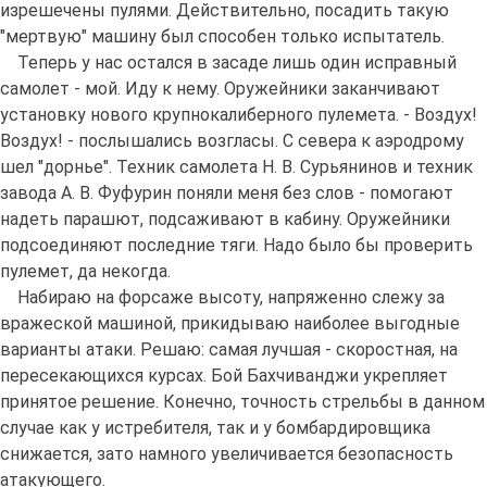
изрешечены пулями. Действительно, посадить такую
"мертвую" машину был способен только испытатель.
Теперь у нас остался в засаде лишь один исправный
самолет - мой. Иду к нему. Оружейники заканчивают
установку нового крупнокалиберного пулемета. - Воздух!
Воздух! - послышались возгласы. С севера к аэродрому
шел "дорнье". Техник самолета Н. В. Сурьянинов и техник
завода А. В. Фуфурин поняли меня без слов - помогают
надеть парашют, подсаживают в кабину. Оружейники
подсоединяют последние тяги. Надо было бы проверить
пулемет, да некогда.
Набираю на форсаже высоту, напряженно слежу за
вражеской машиной, прикидываю наиболее выгодные
варианты атаки. Решаю: самая лучшая - скоростная, на
пересекающихся курсах. Бой Бахчиванджи укрепляет
принятое решение. Конечно, точность стрельбы в данном
случае как у истребителя, так и у бомбардировщика
снижается, зато намного увеличивается безопасность
атакующего.