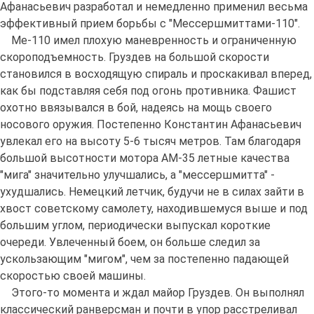
Афанасьевич разработал и немедленно применил весьма
эффективный прием борьбы с "Мессершмиттами-110".
Ме-110 имел плохую маневренность и ограниченную
скороподъемность. Груздев на большой скорости
становился в восходящую спираль и проскакивал вперед,
как бы подставляя себя под огонь противника. Фашист
охотно ввязывался в бой, надеясь на мощь своего
носового оружия. Постепенно Константин Афанасьевич
увлекал его на высоту 5-6 тысяч метров. Там благодаря
большой высотности мотора АМ-35 летные качества
"мига" значительно улучшались, а "мессершмитта" -
ухудшались. Немецкий летчик, будучи не в силах зайти в
хвост советскому самолету, находившемуся выше и под
большим углом, периодически выпускал короткие
очереди. Увлеченный боем, он больше следил за
ускользающим "мигом", чем за постепенно падающей
скоростью своей машины.
Этого-то момента и ждал майор Груздев. Он выполнял
классический ранверсман и почти в упор расстреливал