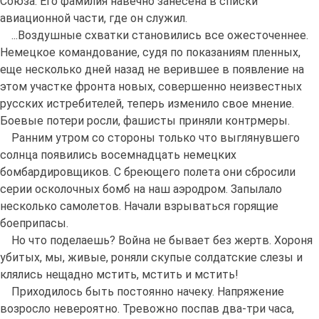
Союза. Его фамилия навечно занесена в списки
авиационной части, где он служил.
...Воздушные схватки становились все ожесточеннее.
Немецкое командование, судя по показаниям пленных,
еще несколько дней назад не верившее в появление на
этом участке фронта новых, совершенно неизвестных
русских истребителей, теперь изменило свое мнение.
Боевые потери росли, фашисты приняли контрмеры.
Ранним утром со стороны только что выглянувшего
солнца появились восемнадцать немецких
бомбардировщиков. С бреющего полета они сбросили
серии осколочных бомб на наш аэродром. Запылало
несколько самолетов. Начали взрываться горящие
боеприпасы.
Но что поделаешь? Война не бывает без жертв. Хороня
убитых, мы, живые, роняли скупые солдатские слезы и
клялись нещадно мстить, мстить и мстить!
Приходилось быть постоянно начеку. Напряжение
возросло невероятно. Тревожно поспав два-три часа,