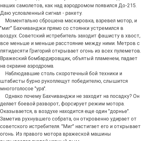
наших самолетов, как над аэродромом появился До-215.
Даю условленный сигнал - ракету.
Моментально сброшена маскировка, взревел мотор, и
"миг" Бахчиванджи прямо со стоянки устремился в
воздух. Советский истребитель заходит фашисту в хвост,
все меньше и меньше расстояние между ними. Метров с
пятидесяти Григорий открывает огонь из всех пулеметов.
Вражеский бомбардировщик, объятый пламенем, падает
на окраине аэродрома.
Наблюдавшие столь скоротечный бой техники и
штабисты бурно рукоплещут победителю, слышится
многоголосое "ура".
Однако почему Бахчиванджи не заходит на посадку? Он
делает боевой разворот, форсирует режим мотора.
Оказывается, в воздухе находится еще один "дорнье".
Заметив рухнувшего собрата, он откровенно удирает от
советского истребителя. "Миг" настигает его и открывает
огонь. Из правого мотора вражеской машины