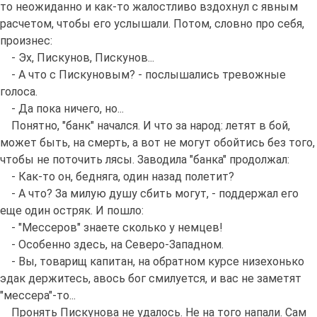
то неожиданно и как-то жалостливо вздохнул с явным
расчетом, чтобы его услышали. Потом, словно про себя,
произнес:
- Эх, Пискунов, Пискунов...
- А что с Пискуновым? - послышались тревожные
голоса.
- Да пока ничего, но...
Понятно, "банк" начался. И что за народ: летят в бой,
может быть, на смерть, а вот не могут обойтись без того,
чтобы не поточить лясы. Заводила "банка" продолжал:
- Как-то он, бедняга, один назад полетит?
- А что? За милую душу сбить могут, - поддержал его
еще один остряк. И пошло:
- "Мессеров" знаете сколько у немцев!
- Особенно здесь, на Северо-Западном.
- Вы, товарищ капитан, на обратном курсе низехонько
эдак держитесь, авось бог смилуется, и вас не заметят
"мессера"-то...
Пронять Пискунова не удалось. Не на того напали. Сам