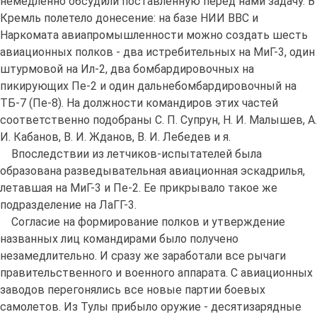
немедленно обсудили поставленную перед нами задачу. В
Кремль полетело донесение: на базе НИИ ВВС и
Наркомата авиапромышленности можно создать шесть
авиационных полков - два истребительных на МиГ-3, один
штурмовой на Ил-2, два бомбардировочных на
пикирующих Пе-2 и один дальнебомбардировочный на
ТБ-7 (Пе-8). На должности командиров этих частей
соответственно подобраны С. П. Супрун, Н. И. Малышев, А.
И. Кабанов, В. И. Жданов, В. И. Лебедев и я.
Впоследствии из летчиков-испытателей была
образована разведывательная авиационная эскадрилья,
летавшая на МиГ-3 и Пе-2. Ее прикрывало такое же
подразделение на ЛаГГ-3.
Согласие на формирование полков и утверждение
названных лиц командирами было получено
незамедлительно. И сразу же заработали все рычаги
правительственного и военного аппарата. С авиационных
заводов перегонялись все новые партии боевых
самолетов. Из Тулы прибыло оружие - десятизарядные