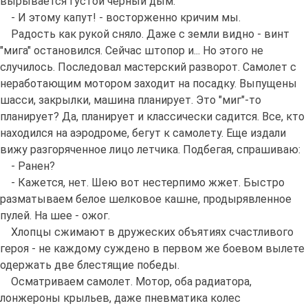
вырывается густой черный дым.
- И этому капут! - восторженно кричим мы.
Радость как рукой сняло. Даже с земли видно - винт
"мига" остановился. Сейчас штопор и... Но этого не
случилось. Последовал мастерский разворот. Самолет с
неработающим мотором заходит на посадку. Выпущены
шасси, закрылки, машина планирует. Это "миг"-то
планирует? Да, планирует и классически садится. Все, кто
находился на аэродроме, бегут к самолету. Еще издали
вижу разгоряченное лицо летчика. Подбегая, спрашиваю:
- Ранен?
- Кажется, нет. Шею вот нестерпимо жжет. Быстро
разматываем белое шелковое кашне, продырявленное
пулей. На шее - ожог.
Хлопцы сжимают в дружеских объятиях счастливого
героя - не каждому суждено в первом же боевом вылете
одержать две блестящие победы.
Осматриваем самолет. Мотор, оба радиатора,
лонжероны крыльев, даже пневматика колес