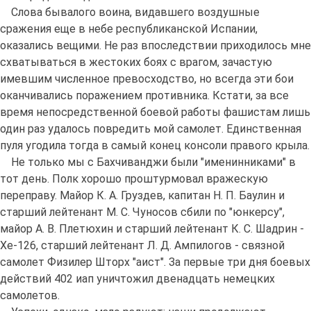
Слова бывалого воина, видавшего воздушные
сражения еще в небе республиканской Испании,
оказались вещими. Не раз впоследствии приходилось мне
схватываться в жестоких боях с врагом, зачастую
имевшим численное превосходство, но всегда эти бои
оканчивались поражением противника. Кстати, за все
время непосредственной боевой работы фашистам лишь
один раз удалось повредить мой самолет. Единственная
пуля угодила тогда в самый конец консоли правого крыла.
Не только мы с Бахчиванджи были "именинниками" в
тот день. Полк хорошо проштурмовал вражескую
переправу. Майор К. А. Груздев, капитан Н. П. Баулин и
старший лейтенант М. С. Чуносов сбили по "юнкерсу",
майор А. В. Плетюхин и старший лейтенант К. С. Шадрин -
Хе-126, старший лейтенант Л. Д. Ампилогов - связной
самолет Физилер Шторх "аист". За первые три дня боевых
действий 402 иап уничтожил двенадцать немецких
самолетов.