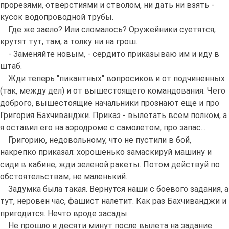
прорезями, отверстиями и стволом, ни дать ни взять -
кусок водопроводной трубы.
Где же заело? Или сломалось? Оружейники суетятся,
крутят тут, там, а толку ни на грош.
- Заменяйте новым, - сердито приказываю им и иду в
штаб.
Жди теперь "пикантных" вопросиков и от подчиненных
(так, между дел) и от вышестоящего командования. Чего
доброго, вышестоящие начальники прознают еще и про
Григория Бахчиванджи. Приказ - вылетать всем полком, а
я оставил его на аэродроме с самолетом, про запас...
Григорию, недовольному, что не пустили в бой,
накрепко приказал: хорошенько замаскируй машину и
сиди в кабине, жди зеленой ракеты. Потом действуй по
обстоятельствам, не маленький.
Задумка была такая. Вернутся наши с боевого задания, а
тут, неровен час, фашист налетит. Как раз Бахчиванджи и
пригодится. Нечто вроде засады.
Не прошло и десяти минут после вылета на задание