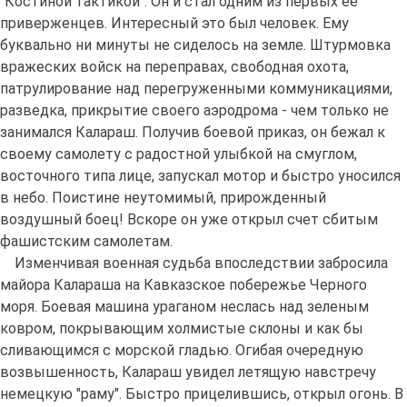
"Костиной тактикой". Он и стал одним из первых ее
приверженцев. Интересный это был человек. Ему
буквально ни минуты не сиделось на земле. Штурмовка
вражеских войск на переправах, свободная охота,
патрулирование над перегруженными коммуникациями,
разведка, прикрытие своего аэродрома - чем только не
занимался Калараш. Получив боевой приказ, он бежал к
своему самолету с радостной улыбкой на смуглом,
восточного типа лице, запускал мотор и быстро уносился
в небо. Поистине неутомимый, прирожденный
воздушный боец! Вскоре он уже открыл счет сбитым
фашистским самолетам.
Изменчивая военная судьба впоследствии забросила
майора Калараша на Кавказское побережье Черного
моря. Боевая машина ураганом неслась над зеленым
ковром, покрывающим холмистые склоны и как бы
сливающимся с морской гладью. Огибая очередную
возвышенность, Калараш увидел летящую навстречу
немецкую "раму". Быстро прицелившись, открыл огонь. В