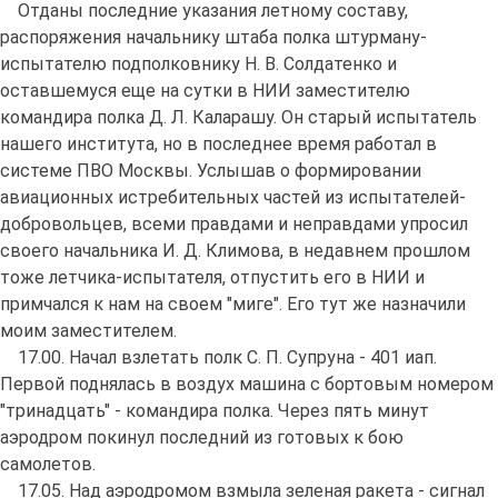
Отданы последние указания летному составу,
распоряжения начальнику штаба полка штурману-
испытателю подполковнику Н. В. Солдатенко и
оставшемуся еще на сутки в НИИ заместителю
командира полка Д. Л. Каларашу. Он старый испытатель
нашего института, но в последнее время работал в
системе ПВО Москвы. Услышав о формировании
авиационных истребительных частей из испытателей-
добровольцев, всеми правдами и неправдами упросил
своего начальника И. Д. Климова, в недавнем прошлом
тоже летчика-испытателя, отпустить его в НИИ и
примчался к нам на своем "миге". Его тут же назначили
моим заместителем.
17.00. Начал взлетать полк С. П. Супруна - 401 иап.
Первой поднялась в воздух машина с бортовым номером
"тринадцать" - командира полка. Через пять минут
аэродром покинул последний из готовых к бою
самолетов.
17.05. Над аэродромом взмыла зеленая ракета - сигнал