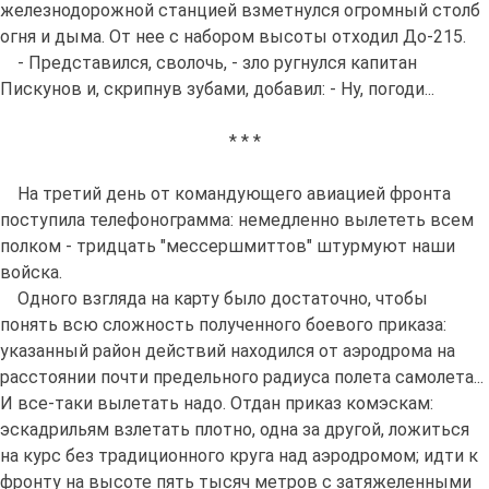
железнодорожной станцией взметнулся огромный столб
огня и дыма. От нее с набором высоты отходил До-215.
- Представился, сволочь, - зло ругнулся капитан
Пискунов и, скрипнув зубами, добавил: - Ну, погоди...
* * *
На третий день от командующего авиацией фронта
поступила телефонограмма: немедленно вылететь всем
полком - тридцать "мессершмиттов" штурмуют наши
войска.
Одного взгляда на карту было достаточно, чтобы
понять всю сложность полученного боевого приказа:
указанный район действий находился от аэродрома на
расстоянии почти предельного радиуса полета самолета...
И все-таки вылетать надо. Отдан приказ комэскам:
эскадрильям взлетать плотно, одна за другой, ложиться
на курс без традиционного круга над аэродромом; идти к
фронту на высоте пять тысяч метров с затяжеленными