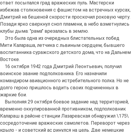
ответ посыпался град вражеских пуль. Мастерски
избежав столкновения с фашистом на встречных курсах,
Дмитрий на бешеной скорости проскочил роковую черту.
Позади ярко сверкнул сноп пламени, в небо взметнулись
клубы дыма: "рама" врезалась в землю.
Это была одна из очередных блистательных побед
Мити Калараша, летчика с львиным сердцем, бывшего
воспитанника суражского детского дома, что на Дальнем
Востоке.
16 октября 1942 года Дмитрий Леонтьевич, получил
воинское звание подполковника. Его назначили
командиром авиационного истребительного полка. Но не
долго герою пришлось водить своих подчиненных в
жаркие бои.
Выполняя 29 октября боевое задание над территорией,
временно оккупированной противником, подполковник
Калараш в районе станции Лазаревская обнаружил
\175\
сосредоточение вражеских самолетов. Переворот через
крыло - и советский ас ринулся на цель. Две немецкие