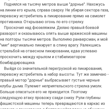
Поднялся на тысячу метров выше "дорнье". Нахожусь
на линии его крыла, справа сверху. Не убирая сектора газа,
перевожу истребитель в пикирование прямо на самолет
противника. Открываю огонь по его стрелку.
Проскочил над фюзеляжем. Делаю правый боевой
разворот и оказываюсь опять выше вражеской машины
на полторы тысячи метров. Выполняю ранверсман, и мой
"миг" вертикально пикирует в спину врагу. Увлекшись
стрельбой на отвесном пикировании, едва успеваю
проскочить между крылом и стабилизатором
бомбардировщика.
Выйдя со значительной перегрузкой из пикирования,
перевожу истребитель в набор высоты. Тут же замечаю -
правый мотор "дорнье" выбрасывает густые черные
клубы дыма. Пулемет неприятельского стрелка умолк.
Больше опасаться его не приходится. Поэтому
следующую атаку провожу сзади снизу. Рули глубины
фашистской машины теперь превращаются в каркас из