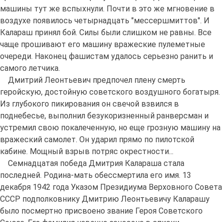
машины тут же вспыхнули. Почти в это же мгновение в
воздухе появилось четырнадцать "мессершмиттов". И
Калараш принял бой. Силы были слишком не равны. Все
чаще прошивают его машину вражеские пулеметные
очереди. Наконец фашистам удалось серьезно ранить и
самого летчика.
Дмитрий Леонтьевич предпочел плену смерть
геройскую, достойную советского воздушного богатыря.
Из глубокого пикирования он свечой взвился в
поднебесье, выполнил безукоризненный ранверсман и
устремил свою покалеченную, но еще грозную машину на
вражеский самолет. Он ударил прямо по пилотской
кабине. Мощный взрыв потряс окрестности...
Семнадцатая победа Дмитрия Калараша стала
последней. Родина-мать обессмертила его имя. 13
декабря 1942 года Указом Президиума Верховного Совета
СССР подполковнику Дмитрию Леонтьевичу Каларашу
было посмертно присвоено звание Героя Советского