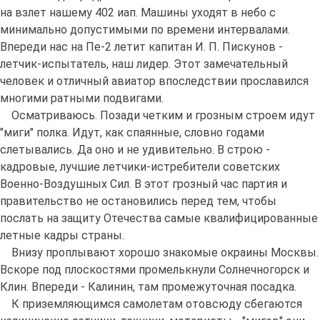
на взлет нашему 402 иап. Машины уходят в небо с
минимально допустимыми по времени интервалами.
Впереди нас на Пе-2 летит капитан И. П. Пискунов -
летчик-испытатель, наш лидер. Этот замечательный
человек и отличный авиатор впоследствии прославился
многими ратными подвигами.
Осматриваюсь. Позади четким и грозным строем идут
"миги" полка. Идут, как спаянные, словно годами
слетывались. Да оно и не удивительно. В строю -
кадровые, лучшие летчики-истребители советских
Военно-Воздушных Сил. В этот грозный час партия и
правительство не остановились перед тем, чтобы
послать на защиту Отечества самые квалифицированные
летные кадры страны.
Внизу проплывают хорошо знакомые окраины Москвы.
Вскоре под плоскостями промелькнули Солнечногорск и
Клин. Впереди - Калинин, там промежуточная посадка.
К приземляющимся самолетам отовсюду сбегаются