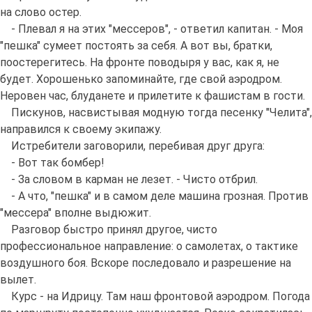
на слово остер.
- Плевал я на этих "мессеров", - ответил капитан. - Моя
"пешка" сумеет постоять за себя. А вот вы, братки,
поостерегитесь. На фронте поводыря у вас, как я, не
будет. Хорошенько запоминайте, где свой аэродром.
Неровен час, блуданете и прилетите к фашистам в гости.
Пискунов, насвистывая модную тогда песенку "Челита",
направился к своему экипажу.
Истребители заговорили, перебивая друг друга:
- Вот так бомбер!
- За словом в карман не лезет. - Чисто отбрил.
- А что, "пешка" и в самом деле машина грозная. Против
"мессера" вполне выдюжит.
Разговор быстро принял другое, чисто
профессиональное направление: о самолетах, о тактике
воздушного боя. Вскоре последовало и разрешение на
вылет.
Курс - на Идрицу. Там наш фронтовой аэродром. Погода