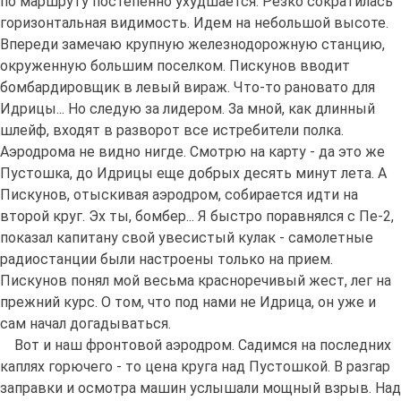
по маршруту постепенно ухудшается. Резко сократилась
горизонтальная видимость. Идем на небольшой высоте.
Впереди замечаю крупную железнодорожную станцию,
окруженную большим поселком. Пискунов вводит
бомбардировщик в левый вираж. Что-то рановато для
Идрицы... Но следую за лидером. За мной, как длинный
шлейф, входят в разворот все истребители полка.
Аэродрома не видно нигде. Смотрю на карту - да это же
Пустошка, до Идрицы еще добрых десять минут лета. А
Пискунов, отыскивая аэродром, собирается идти на
второй круг. Эх ты, бомбер... Я быстро поравнялся с Пе-2,
показал капитану свой увесистый кулак - самолетные
радиостанции были настроены только на прием.
Пискунов понял мой весьма красноречивый жест, лег на
прежний курс. О том, что под нами не Идрица, он уже и
сам начал догадываться.
Вот и наш фронтовой аэродром. Садимся на последних
каплях горючего - то цена круга над Пустошкой. В разгар
заправки и осмотра машин услышали мощный взрыв. Над