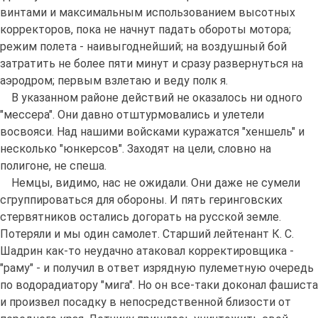
винтами и максимальным использованием высотных
корректоров, пока не начнут падать обороты мотора;
режим полета - наивыгоднейший; на воздушный бой
затратить не более пяти минут и сразу развернуться на
аэродром; первым взлетаю и веду полк я.
В указанном районе действий не оказалось ни одного
"мессера". Они давно отштурмовались и улетели
восвояси. Над нашими войсками куражатся "хеншель" и
несколько "юнкерсов". Заходят на цели, словно на
полигоне, не спеша.
Немцы, видимо, нас не ожидали. Они даже не сумели
сгруппироваться для обороны. И пять геринговских
стервятников остались догорать на русской земле.
Потеряли и мы один самолет. Старший лейтенант К. С.
Шадрин как-то неудачно атаковал корректировщика -
"раму" - и получил в ответ изрядную пулеметную очередь
по водорадиатору "мига". Но он все-таки доконал фашиста
и произвел посадку в непосредственной близости от