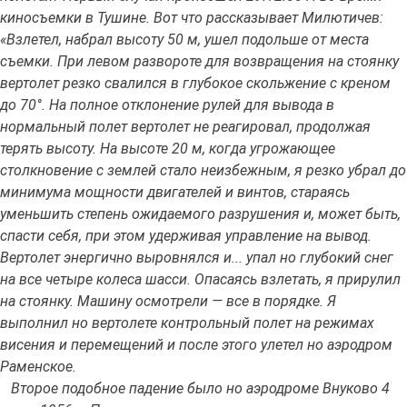
киносъемки в Тушине. Вот что рассказывает Милютичев:
«Взлетел, набрал высоту 50 м, ушел подольше от места
съемки. При левом развороте для возвращения на стоянку
вертолет резко свалился в глубокое скольжение с креном
до 70°. На полное отклонение рулей для вывода в
нормальный полет вертолет не реагировал, продолжая
терять высоту. На высоте 20 м, когда угрожающее
столкновение с землей стало неизбежным, я резко убрал до
минимума мощности двигателей и винтов, стараясь
уменьшить степень ожидаемого разрушения и, может быть,
спасти себя, при этом удерживая управление на вывод.
Вертолет энергично выровнялся и... упал но глубокий снег
на все четыре колеса шасси. Опасаясь взлетать, я прирулил
на стоянку. Машину осмотрели — все в порядке. Я
выполнил но вертолете контрольный полет на режимах
висения и перемещений и после этого улетел но аэродром
Раменское.
Второе подобное падение было но аэродроме Внуково 4