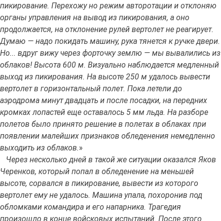
пикирование. Перехожу но режим авторотации и отклоняю
органы управления на вывод из пикирования, а оно
продолжается, на отклонение рулей вертолет не реагирует.
Думаю — надо покидать машину, рука тянется к ручке двери.
Но... вдруг вижу через форточку землю — мы вывалились из
облаков! Высота 600 м. Визуально наблюдается медленный
выход из пикирования. На высоте 250 м удалось вывести
вертолет в горизонтальный полет. Пока летели до
аэродрома минут двадцать и после посадки, на передних
кромках лопастей еще оставалось 5 мм льда. На разборе
полетов было принято решение в полетах в облаках при
появлении малейших признаков обледенения немедленно
выходить из облаков.
»
Через несколько дней в такой же ситуации оказался Яков
Черенков, который попал в обледенение на меньшей
высоте, сорвался в пикирование, вывести из которого
вертолет ему не удалось. Машина упала, похоронив под
обломками командира и его напарника. Трагедия
произошло в конце войсковых испытаний. После этого