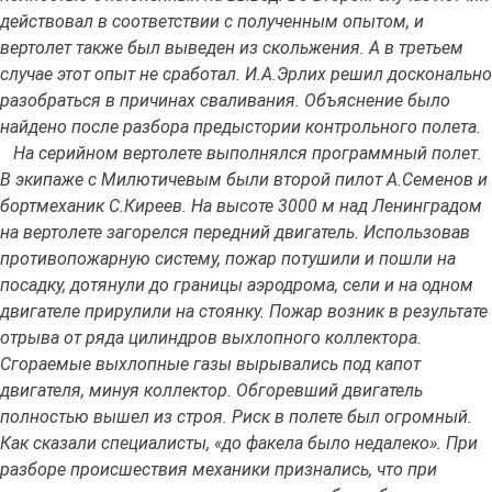
действовал в соответствии с полученным опытом, и
вертолет также был выведен из скольжения. А в третьем
случае этот опыт не сработал. И.А.Эрлих решил досконально
разобраться в причинах сваливания. Объяснение было
найдено после разбора предыстории контрольного полета.
На серийном вертолете выполнялся программный полет.
В экипаже с Милютичевым были второй пилот А.Семенов и
бортмеханик С.Киреев. На высоте 3000 м над Ленинградом
на вертолете загорелся передний двигатель. Использовав
противопожарную систему, пожар потушили и пошли на
посадку, дотянули до границы аэродрома, сели и на одном
двигателе прирулили на стоянку. Пожар возник в результате
отрыва от ряда цилиндров выхлопного коллектора.
Сгораемые выхлопные газы вырывались под капот
двигателя, минуя коллектор. Обгоревший двигатель
полностью вышел из строя. Риск в полете был огромный.
Как сказали специалисты, «до факела было недалеко». При
разборе происшествия механики признались, что при