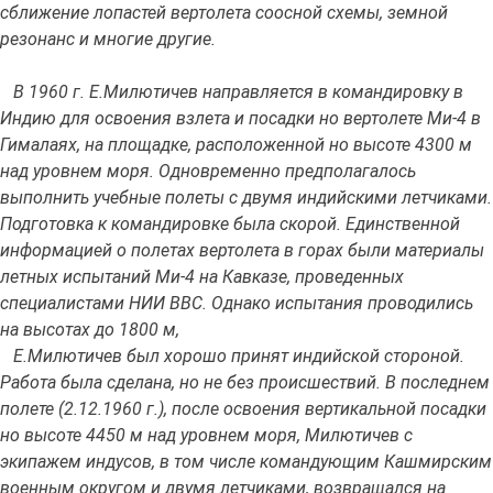
сближение лопастей вертолета соосной схемы, земной
резонанс и многие другие.
В 1960 г. Е.Милютичев направляется в командировку в
Индию для освоения взлета и посадки но вертолете Ми-4 в
Гималаях, на площадке, расположенной но высоте 4300 м
над уровнем моря. Одновременно предполагалось
выполнить учебные полеты с двумя индийскими летчиками.
Подготовка к командировке была скорой. Единственной
информацией о полетах вертолета в горах были материалы
летных испытаний Ми-4 на Кавказе, проведенных
специалистами НИИ ВВС. Однако испытания проводились
на высотах до 1800 м,
Е.Милютичев был хорошо принят индийской стороной.
Работа была сделана, но не без происшествий. В последнем
полете (2.12.1960 г.), после освоения вертикальной посадки
но высоте 4450 м над уровнем моря, Милютичев с
экипажем индусов, в том числе командующим Кашмирским
военным округом и двумя летчиками, возвращался на