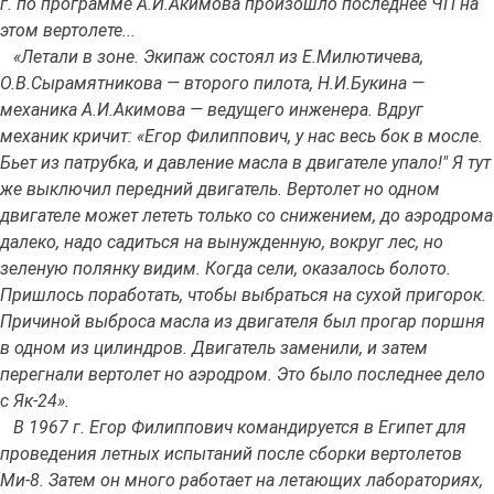
г. по программе А.И.Акимова произошло последнее ЧП на
этом вертолете...
«Летали в зоне. Экипаж состоял из Е.Милютичева,
О.В.Сырамятникова — второго пилота, Н.И.Букина —
механика А.И.Акимова — ведущего инженера. Вдруг
механик кричит: «Егор Филиппович, у нас весь бок в мосле.
Бьет из патрубка, и давление масла в двигателе упало!" Я тут
же выключил передний двигатель. Вертолет но одном
двигателе может лететь только со снижением, до аэродрома
далеко, надо садиться на вынужденную, вокруг лес, но
зеленую полянку видим. Когда сели, оказалось болото.
Пришлось поработать, чтобы выбраться на сухой пригорок.
Причиной выброса масла из двигателя был прогар поршня
в одном из цилиндров. Двигатель заменили, и затем
перегнали вертолет но аэродром. Это было последнее дело
с Як-24».
В 1967 г. Егор Филиппович командируется в Египет для
проведения летных испытаний после сборки вертолетов
Ми-8. Затем он много работает на летающих лабораториях,