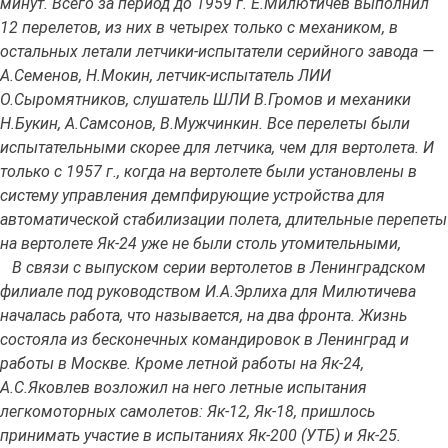
минут. Всего за период до 1959 г. Е.Милютичев выполнил
12 перелетов, из них в четырех только с механиком, в
остальных летали летчики-испытатели серийного завода —
А.Семенов, Н.Мокин, летчик-испытатель ЛИИ
О.Сыромятников, слушатель ШЛИ В.Громов и механики
Н.Букин, А.Самсонов, В.Мужчинкин. Все перелеты были
испытательными скорее для летчика, чем для вертолета. И
только с 1957 г., когда на вертолете были установлены в
систему управления демпфирующие устройства для
автоматической стабилизации полета, длительные перепеты
на вертолете Як-24 уже не были столь утомительными,
В связи с выпуском серии вертолетов в Ленинградском
филиале под руководством И.А.Эрлиха для Милютичева
началась работа, что называется, на два фронта. Жизнь
состояла из бесконечных командировок в Ленинград и
работы в Москве. Кроме летной работы на Як-24,
А.С.Яковлев возложил на него летные испытания
легкомоторных самолетов: Як-12, Як-18, пришлось
принимать участие в испытаниях Як-200 (УТБ) и Як-25.