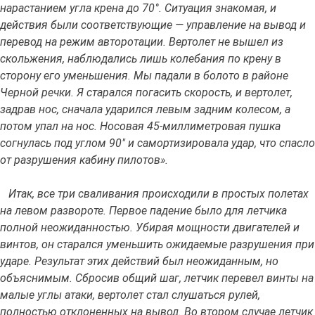
нарастанием угла крена до 70°. Ситуация знакомая, и
действия были соответствующие — управление на вывод и
перевод на режим авторотации. Вертолет не вышел из
скольжения, наблюдались лишь колебания по крену в
сторону его уменьшения. Мы падали в болото в районе
Черной речки. Я старался погасить скорость, и вертолет,
задрав нос, сначала ударился левым задним колесом, а
потом упал на нос. Носовая 45-миллиметровая пушка
согнулась под углом 90" и самортизировала удар, что спасло
от разрушения кабину пилотов».
Итак, все три сваливания происходили в простых полетах
на левом развороте. Первое падение было для летчика
полной неожиданностью. Убирая мощности двигателей и
винтов, он старался уменьшить ожидаемые разрушения при
ударе. Результат этих действий был неожиданным, но
объяснимым. Сбросив общий шаг, летчик перевел винты на
малые углы атаки, вертолет стал слушаться рулей,
полностью отклоненных на вывод. Во втором случае летчик