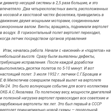
и диаметр несущей системы в 2,5 раза большие, и это
впечатляло. Два четырехлопастных винта, расположенных
в носовой и хвостовой частях фюзеляжа, приводились в
движение двумя мощными моторами, соединенными
синхронным валом. Винты, вращаясь, поднимали вертолет
в воздух. В горизонтальный полет вертолет переходил,
когда летчик посредством органов управления
Итак, началась работа. Начали с «висений» и «подлетов» на
небольшой высоте. Сразу были выявлены дефекты,
требующие исправления. После каждой доработки
выполнялись десятки полетов по 5-10 минут. И вот
настоящий полет. 3 июля 1952 г. летчики С.Г.Бровцев и
Е.Ф.Милютичев совершили первый вылет на вертолете
Як-24. Это было волнующее событие для всего коллектива
ОКБ А.С.Яковлева. По полетному весу, мощности двигателей
и полезной нагрузке вертолет превосходил все советские и
зарубежные вертолеты тех лет. Это был первый в СССР
вертолет принципиально новой схемы — продольной,