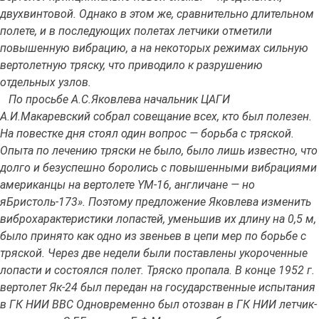
двухвинтовой. Однако в этом же, сравнительно длительном
полете, и в последующих полетах летчики отметили
повышенную вибрацию, а на некоторых режимах сильную
вертолетную тряску, что приводило к разрушению
отдельных узлов.
По просьбе А.С.Яковлева начальник ЦАГИ
А.И.Макаревский собрал совещание всех, кто был полезен.
На повестке дня стоял один вопрос — борьба с тряской.
Опыта по лечению тряски не было, было лишь известно, что
долго и безуспешно боролись с повышенными вибрациями
американцы на вертолете YM-16, англичане — но
яБристоль-173». Поэтому предложение Яковлева изменить
виброхарактеристики лопастей, уменьшив их длину на 0,5 м,
было принято как одно из звеньев в цепи мер по борьбе с
тряской. Через две недели были поставлены укороченные
лопасти и состоялся полет. Тряско пропала. В конце 1952 г.
вертолет Як-24 был передан на государственные испытания
в ГК НИИ ВВС Одновременно был отозван в ГК НИИ летчик-