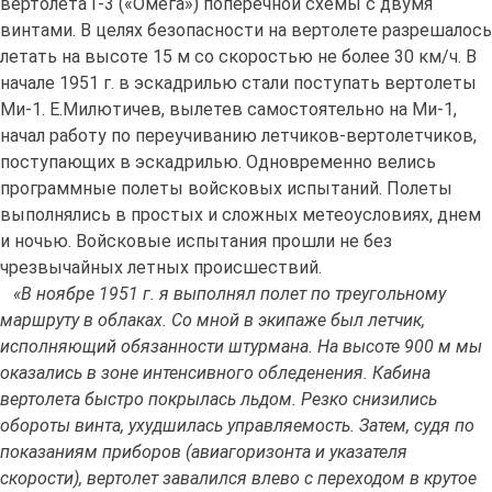
вертолета Г-3 («Омега») поперечной схемы с двумя
винтами. В целях безопасности на вертолете разрешалось
летать на высоте 15 м со скоростью не более 30 км/ч. В
начале 1951 г. в эскадрилью стали поступать вертолеты
Ми-1. Е.Милютичев, вылетев самостоятельно на Ми-1,
начал работу по переучиванию летчиков-вертолетчиков,
поступающих в эскадрилью. Одновременно велись
программные полеты войсковых испытаний. Полеты
выполнялись в простых и сложных метеоусловиях, днем
и ночью. Войсковые испытания прошли не без
чрезвычайных летных происшествий.
«В ноябре 1951 г. я выполнял полет по треугольному
маршруту в облаках. Со мной в экипаже был летчик,
исполняющий обязанности штурмана. На высоте 900 м мы
оказались в зоне интенсивного обледенения. Кабина
вертолета быстро покрылась льдом. Резко снизились
обороты винта, ухудшилась управляемость. Затем, судя по
показаниям приборов (авиагоризонта и указателя
скорости), вертолет завалился влево с переходом в крутое