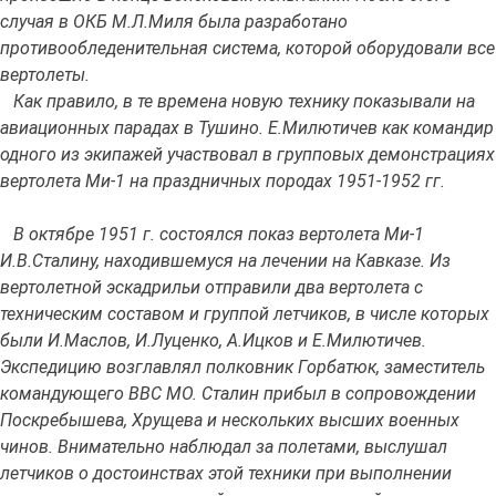
случая в ОКБ М.Л.Миля была разработано
противообледенительная система, которой оборудовали все
вертолеты.
Как правило, в те времена новую технику показывали на
авиационных парадах в Тушино. Е.Милютичев как командир
одного из экипажей участвовал в групповых демонстрациях
вертолета Ми-1 на праздничных породах 1951-1952 гг.
В октябре 1951 г. состоялся показ вертолета Ми-1
И.В.Сталину, находившемуся на лечении на Кавказе. Из
вертолетной эскадрильи отправили два вертолета с
техническим составом и группой летчиков, в числе которых
были И.Маслов, И.Луценко, А.Ицков и Е.Милютичев.
Экспедицию возглавлял полковник Горбатюк, заместитель
командующего ВВС МО. Сталин прибыл в сопровождении
Поскребышева, Хрущева и нескольких высших военных
чинов. Внимательно наблюдал за полетами, выслушал
летчиков о достоинствах этой техники при выполнении