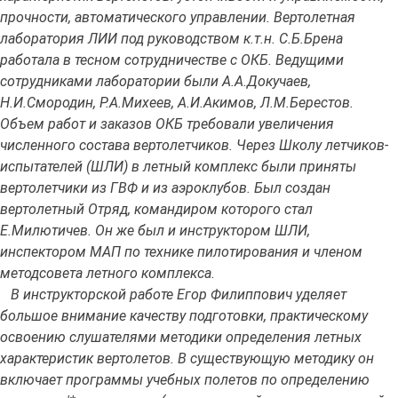
прочности, автоматического управлении. Вертолетная
лаборатория ЛИИ под руководством к.т.н. С.Б.Брена
работала в тесном сотрудничестве с ОКБ. Ведущими
сотрудниками лаборатории были А.А.Докучаев,
Н.И.Смородин, Р.А.Михеев, А.И.Акимов, Л.М.Берестов.
Объем работ и заказов ОКБ требовали увеличения
численного состава вертолетчиков. Через Школу летчиков-
испытателей (ШЛИ) в летный комплекс были приняты
вертолетчики из ГВФ и из аэроклубов. Был создан
вертолетный Отряд, командиром которого стал
Е.Милютичев. Он же был и инструктором ШЛИ,
инспектором МАП по технике пилотирования и членом
методсовета летного комплекса.
В инструкторской работе Егор Филиппович уделяет
большое внимание качеству подготовки, практическому
освоению слушателями методики определения летных
характеристик вертолетов. В существующую методику он
включает программы учебных полетов по определению