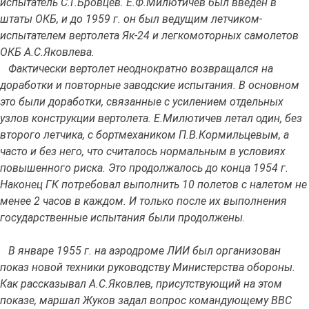
испытатель С.Г.Бровцев. Е.Ф.Милютичев был введен в
штаты ОКБ, и до 1959 г. он был ведущим летчиком-
испытателем вертолета Як-24 и легкомоторных самолетов
ОКБ А.С.Яковлева.
Фактически вертолет неоднократно возвращался на
доработки и повторные заводские испытания. В основном
это были доработки, связанные с усилением отдельных
узлов конструкции вертолета. Е.Милютичев летал один, без
второго летчика, с бортмехаником П.В.Кормильцевым, а
часто и без него, что считалось нормальным в условиях
повышенного риска. Это продолжалось до конца 1954 г.
Наконец ГК потребовал выполнить 10 полетов с налетом не
менее 2 часов в каждом. И только после их выполнения
государственные испытания были продолжены.
В январе 1955 г. на аэродроме ЛИИ был организован
показ новой техники руководству Министерства обороны.
Как рассказывал А.С.Яковлев, присутствующий на этом
показе, маршал Жуков задал вопрос командующему ВВС