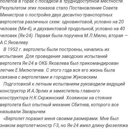
полетов в горах с посадкой в труднодоступной местности.
Результатом этих показов стало Постановление Совета
Министров о постройке двух десантно-транспортных
вертолетов различных схем: одновинтовой, условно на 20
человек (Ми-4), и двухвинтовой продольной, условно на 40
человек (Як-24). Первая была поручена М.Л.Милю, вторая —
А.С.Яковлеву.
В 1952 г. вертолеты были построены, начались их
испытания. Для проведения заводских испытаний
вертолета Як-24 в ОКБ Яковлева был прикомандирован
летчик Е.Милютичев. С этого года вся его жизнь была
связана с вертолетами и городом Жуковским.
Подготовкой к летным испытаниям руководили ведущий
конструктор И.А.Эрлих и заместитель главного
конструктора Н.К.Скржинский. Хозяином на стоянке
вертолета был опытный механик Сбитнев, которого все
называли Захарычем.
«
Вертолет поразил меня своими размерами. Мне был
знаком вертолет-монстр Г-3, но Як-24 имел длину фюзеляжа