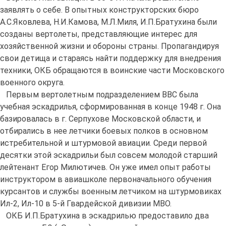
заявлять о себе. В опытных конструкторских бюро
А.С.Яковлева, Н.И.Камова, М.Л.Миля, И.П.Братухина были
созданы вертолеты, представляющие интерес для
хозяйственной жизни и обороны страны. Пропагандируя
свои детища и стараясь найти поддержку для внедрения
техники, ОКБ обращаются в воинские части Московского
военного округа.
Первым вертолетным подразделением ВВС была
учебная эскадрилья, сформированная в конце 1948 г. Она
базировалась в г. Серпухове Московской области, и
отбирались в нее летчики боевых полков в основном
истребительной и штурмовой авиации. Среди первой
десятки этой эскадрильи был совсем молодой старший
лейтенант Егор Милютичев. Он уже имел опыт работы
инструктором в авиашколе первоначального обучения
курсантов и службы военным летчиком на штурмовиках
Ил-2, Ил-10 в 5-й Гвардейской дивизии МВО.
ОКБ И.П.Братухина в эскадрилью предоставило два