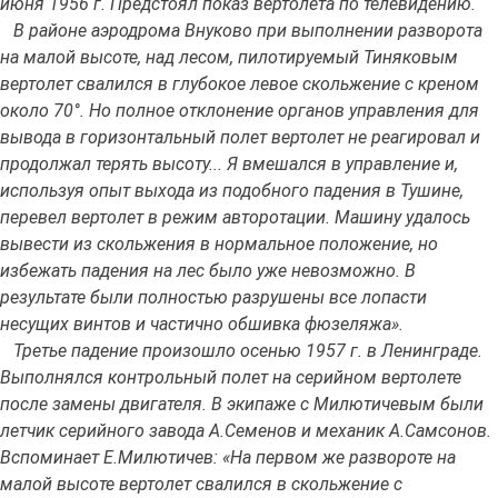
июня 1956 г. Предстоял показ вертолета по телевидению.
В районе аэродрома Внуково при выполнении разворота
на малой высоте, над лесом, пилотируемый Тиняковым
вертолет свалился в глубокое левое скольжение с креном
около 70°. Но полное отклонение органов управления для
вывода в горизонтальный полет вертолет не реагировал и
продолжал терять высоту... Я вмешался в управление и,
используя опыт выхода из подобного падения в Тушине,
перевел вертолет в режим авторотации. Машину удалось
вывести из скольжения в нормальное положение, но
избежать падения на лес было уже невозможно. В
результате были полностью разрушены все лопасти
несущих винтов и частично обшивка фюзеляжа».
Третье падение произошло осенью 1957 г. в Ленинграде.
Выполнялся контрольный полет на серийном вертолете
после замены двигателя. В экипаже с Милютичевым были
летчик серийного завода А.Семенов и механик А.Самсонов.
Вспоминает Е.Милютичев: «На первом же развороте на
малой высоте вертолет свалился в скольжение с