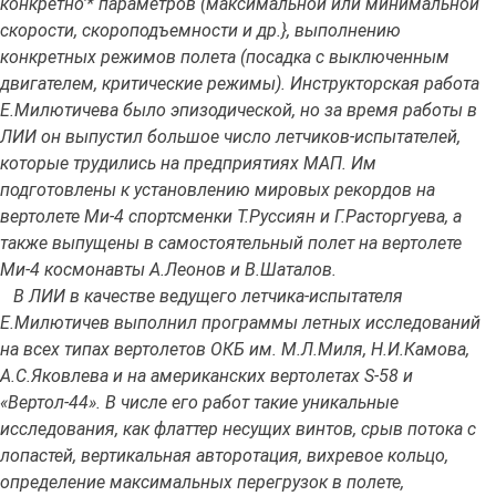
конкретно'* параметров (максимальной или минимальной
скорости, скороподъемности и др.}, выполнению
конкретных режимов полета (посадка с выключенным
двигателем, критические режимы). Инструкторская работа
Е.Милютичева было эпизодической, но за время работы в
ЛИИ он выпустил большое число летчиков-испытателей,
которые трудились на предприятиях МАП. Им
подготовлены к установлению мировых рекордов на
вертолете Ми-4 спортсменки Т.Руссиян и Г.Расторгуева, а
также выпущены в самостоятельный полет на вертолете
Ми-4 космонавты А.Леонов и В.Шаталов.
В ЛИИ в качестве ведущего летчика-испытателя
Е.Милютичев выполнил программы летных исследований
на всех типах вертолетов ОКБ им. М.Л.Миля, Н.И.Камова,
А.С.Яковлева и на американских вертолетах S-58 и
«Вертол-44». В числе его работ такие уникальные
исследования, как флаттер несущих винтов, срыв потока с
лопастей, вертикальная авторотация, вихревое кольцо,
определение максимальных перегрузок в полете,