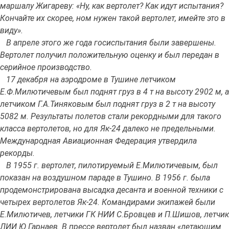
маршалу Жигареву: «Ну, как вертолет? Как идут испытания?
Кончайте их скорее, ном нужен такой вертолет, имейте это в
виду».
В апреле этого же года госиспытания были завершены.
Вертолет получил положительную оценку и был передан в
серийное производство.
17 декабря на аэродроме в Тушине летчиком
Е.Ф.Милютичевым был поднят груз в 4 т на высоту 2902 м, а
летчиком Г.А.Тиняковым был поднят груз в 2 т на высоту
5082 м. Результаты полетов стали рекордными для такого
класса вертолетов, но для Як-24 далеко не предельными.
Международная Авиационная Федерация утвердила
рекорды.
В 1955 г. вертолет, пилотируемый Е.Милютичевым, был
показан на воздушном параде в Тушино. В 1956 г. была
продемонстрирована высадка десанта и военной техники с
четырех вертолетов Як-24. Командирами экипажей были
Е.Милютичев, летчики ГК НИИ С.Бровцев и П.Шишов, летчик
ЛИИ Ю.Гарнаев. В прессе вертолет был назван «летающим