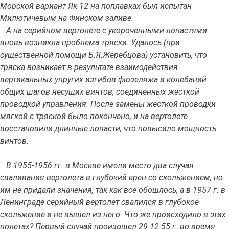
Морской вариант Як-12 на поплавках был испытан
Милютичевым на Финском заливе.
А на серийном вертолете с укороченными лопастями
вновь возникла проблема тряски. Удалось (при
существенной помощи Б.Я.Жеребцова) установить, что
тряска возникает в результате взаимодействия
вертикальных упругих изгибов фюзеляжа и колебаний
общих шагов несущих винтов, соединенных жесткой
проводкой управления. После замены жесткой проводки
мягкой с тряской было покончено, и на вертолете
восстановили длинные лопасти, что повысило мощность
винтов.
В 1955-1956 гг. в Москве имели место два случая
сваливания вертолета в глубокий крен со скольжением, но
им не придали значения, так как все обошлось, а в 1957 г. в
Ленинграде серийный вертолет свалился в глубокое
скольжение и не вышел из него. Что же происходило в этих
полетах? Первый случай произошел 29.12.55 г. во время