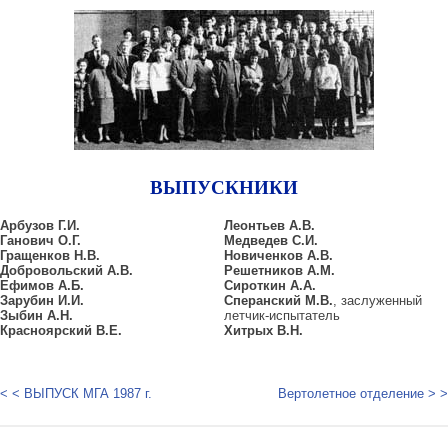
ВЫПУСКНИКИ
Арбузов Г.И.
Леонтьев А.В.
Ганович О.Г.
Медведев С.И.
Гращенков Н.В.
Новиченков А.В.
Добровольский А.В.
Решетников A.M.
Ефимов А.Б.
Сироткин А.А.
Зарубин И.И.
Сперанский М.В.
, заслуженный
Зыбин А.Н.
летчик-испытатель
Красноярский В.Е.
Хитрых В.Н.
< < ВЫПУСК МГА 1987 г.
Вертолетное отделение > >