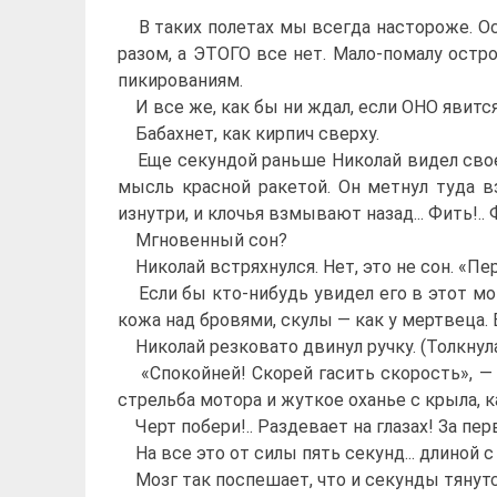
В таких полетах мы всегда настороже. Осо
разом, а ЭТОГО все нет. Мало-помалу остр
пикированиям.
И все же, как бы ни ждал, если ОНО явится,
Бабахнет, как кирпич сверху.
Еще секундой раньше Николай видел свое 
мысль красной ракетой. Он метнул туда в
изнутри, и клочья взмывают назад... Фить!.. Ф
Мгновенный сон?
Николай встряхнулся. Нет, это не сон. «Пер
Если бы кто-нибудь увидел его в этот моме
кожа над бровями, скулы — как у мертвеца.
Николай резковато двинул ручку. (Толкнула
«Спокойней! Скорей гасить скорость», — с
стрельба мотора и жуткое оханье с крыла, ка
Черт побери!.. Раздевает на глазах! За пер
На все это от силы пять секунд... длиной с
Мозг так поспешает, что и секунды тянутся