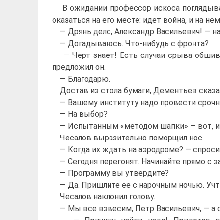
В ожидании профессор искоса поглядывал н
оказаться на его месте: идет война, и на 
— Дрянь дело, Александр Васильевич! — на
— Догадываюсь. Что-нибудь с фронта?
— Черт знает! Есть случаи срыва обшивки
предложил он.
— Благодарю.
Достав из стола бумаги, Дементьев сказал
— Вашему институту надо провести срочно
— На выбор?
— Испытанным «методом шапки» — вот, из со
Чесалов выразительно поморщил нос.
— Когда их ждать на аэродроме? — спросил
— Сегодня перегонят. Начинайте прямо с з
— Программу вы утвердите?
— Да. Пришлите ее с нарочным ночью. Учти
Чесалов наклонил голову.
— Мы все взвесим, Петр Васильевич, — а сам