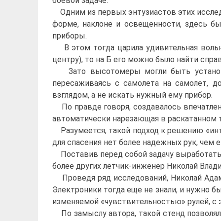
боевой задаче.
Одним из первых энтузиастов этих исследов
форме, наклоне и освещенности, здесь б
приборы.
В этом тогда царила удивительная вольни
центру), то на Б его можно было найти справ
Зато высотомеры могли быть установлен
пересаживаясь с самолета на самолет, д
взглядом, а не искать нужный ему прибор.
По правде говоря, создавалось впечатлени
автоматически нарезающая в раскатанном т
Разумеется, такой подход к решению «инте
для спасения нет более надежных рук, чем 
Поставив перед собой задачу выработать 
более других летчик-инженер Николай Влад
Проведя ряд исследований, Николай Адамо
Электроники тогда еще не знали, и нужно бы
изменяемой «чувствительностью» рулей, с 
По замыслу автора, такой стенд позволял 