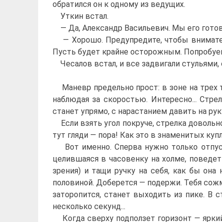
обратился он к одному из ведущих.
Уткин встал.
— Да, Александр Васильевич. Мы его готов
— Хорошо. Предупредите, чтобы вниматель
Пусть будет крайне осторожным. Попробуе
Чесалов встал, и все задвигали стульями, 
Маневр предельно прост: в зоне на трех т
наблюдая за скоростью. Интересно... Стре
станет упрямо, с нарастанием давить на рук
Если взять угол покруче, стрелка довольно
тут гляди — пора! Как это в знаменитых купл
Вот именно. Сперва нужно только отпусти
целившаяся в часовенку на холме, поведет 
зрения) и тащи ручку на себя, как бы она 
половиной. Доберется — подержи. Тебя сожме
заторопится, станет выходить из пике. В
несколько секунд...
Когда сверху подползет горизонт — яркий с