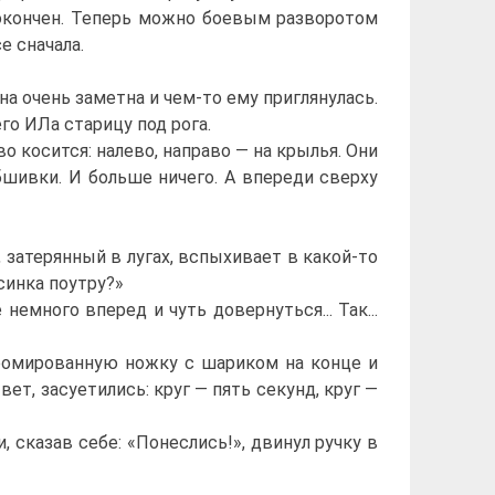
м окончен. Теперь можно боевым разворотом
е сначала.
 очень заметна и чем-то ему приглянулась.
о ИЛа старицу под рога.
 косится: налево, направо — на крылья. Они
шивки. И больше ничего. А впереди сверху
 затерянный в лугах, вспыхивает в какой-то
синка поутру?»
много вперед и чуть довернуться... Так...
ромированную ножку с шариком на конце и
ет, засуетились: круг — пять секунд, круг —
, сказав себе: «Понеслись!», двинул ручку в