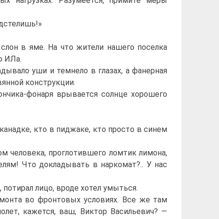
 нагрузках. Разумеется, примите меры
одстелишь!»
слон в яме. На что жители нашего поселка
о ИЛа.
ывало уши и темнело в глазах, а фанерная
вянной конструкции.
ончика-фонаря врывается солнце хорошего
анадке, кто в пиджаке, кто просто в синем
ом человека, проглотившего ломтик лимона,
елям! Что докладывать в наркомат?.. У нас
потирал лицо, вроде хотел умыться.
монта во фронтовых условиях. Все же там
молет, кажется, ваш, Виктор Васильевич? —