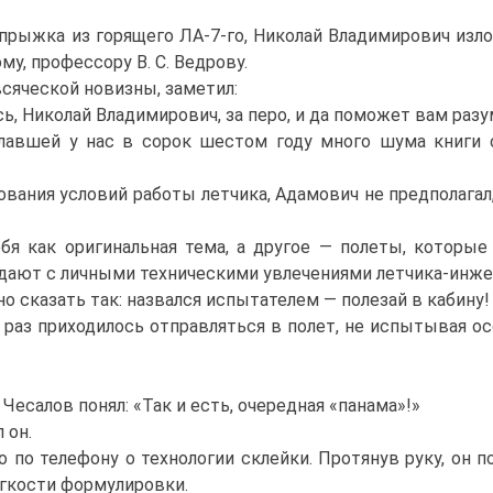
прыжка из горящего ЛА-7-го, Николай Владимирович изл
у, профессору В. С. Ведрову.
яческой новизны, заметил:
ь, Николай Владимирович, за перо, и да поможет вам разу
авшей у нас в сорок шестом году много шума книги 
ния условий работы летчика, Адамович не предполагал, 
 как оригинальная тема, а другое — полеты, которые
адают с личными техническими увлечениями летчика-инжен
сказать так: назвался испытателем — полезай в кабину!
раз приходилось отправляться в полет, не испытывая о
салов понял: «Так и есть, очередная «панама»!»
 он.
 телефону о технологии склейки. Протянув руку, он по
ягкости формулировки.