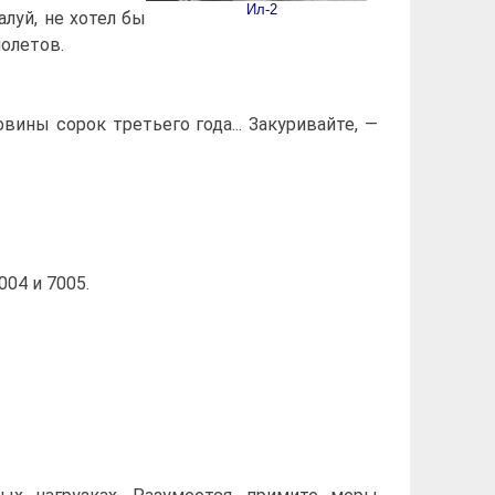
Ил-2
луй, не хотел бы
молетов.
ны сорок третьего года... Закуривайте, —
04 и 7005.