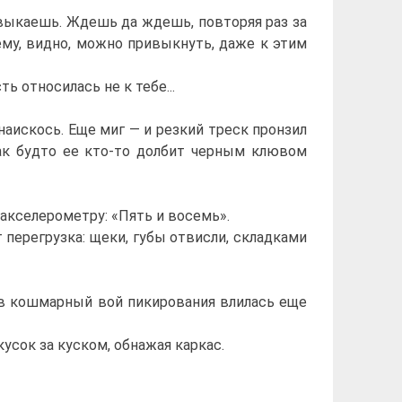
ивыкаешь. Ждешь да ждешь, повторяя раз за
ему, видно, можно привыкнуть, даже к этим
ь относилась не к тебе...
искось. Еще миг — и резкий треск пронзил
Как будто ее кто-то долбит черным клювом
 акселерометру: «Пять и восемь».
 перегрузка: щеки, губы отвисли, складками
ь в кошмарный вой пикирования влилась еще
усок за куском, обнажая каркас.