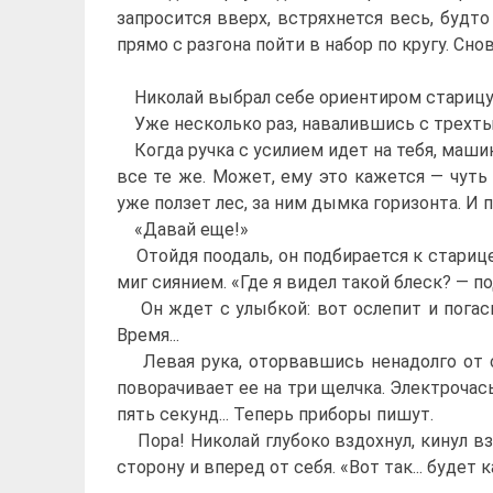
запросится вверх, встряхнется весь, будт
прямо с разгона пойти в набор по кругу. Сно
Николай выбрал себе ориентиром старицу, 
Уже несколько раз, навалившись с трехтыс
Когда ручка с усилием идет на тебя, машин
все те же. Может, ему это кажется — чут
уже ползет лес, за ним дымка горизонта. И
«Давай еще!»
Отойдя поодаль, он подбирается к старице 
миг сиянием. «Где я видел такой блеск? — п
Он ждет с улыбкой: вот ослепит и погасне
Время...
Левая рука, оторвавшись ненадолго от с
поворачивает ее на три щелчка. Электрочасы
пять секунд... Теперь приборы пишут.
Пора! Николай глубоко вздохнул, кинул взгл
сторону и вперед от себя. «Вот так... будет к