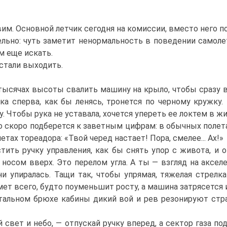
им. Основной летчик сегодня на комиссии, вместо него п
но: чуть заметит ненормальность в поведении самолета
м еще искать.
стали выходить.
ысячах высоты свалить машину на крыло, чтобы сразу взя
лка сперва, как бы ленясь, тронется по черному кружку.
у. Чтобы рука не уставала, хочется упереть ее локтем в жи
 скоро подберется к заветным цифрам: в обычных полета
етах тореадора: «Твой черед настает! Пора, смелее... Ах!»
ть ручку управления, как бы снять упор с живота, и он
носом вверх. Это перелом угла. А ты — взгляд на акселе
ни упиралась. Тащи так, чтобы упрямая, тяжелая стрелк
т всего, будто поуменьшит росту, а машина затрясется и
 стальном брюхе кабины дикий вой и рев резонируют стр
вет и небо, — отпускай ручку вперед, а сектор газа под