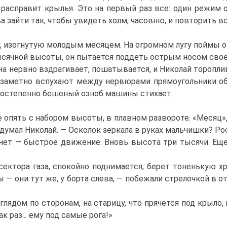
о расправит крылья. Это на первый раз все: один режи
ва зайти так, чтобы увидеть холм, часовню, и повторить вс
изогнутую молодым месяцем. На огромном лугу поймы она
ячной высоты, он пытается поддеть острым носом своег
а нервно вздрагивает, пошатывается, и Николай торопливо
ь заметно вспухают между нервюрами прямоугольники об
 постепенно бешеный озноб машины стихает.
опять с набором высоты, в плавном развороте. «Месяц»,
одумал Николай. — Осколок зеркала в руках мальчишки? Ро
т — быстрое движение. Вновь высота три тысячи. Еще не
ектора газа, спокойно поднимается, берет тоненькую х
 — они тут же, у борта слева, — побежали стрелочкой в отв
ядом по сторонам, на старицу, что прячется под крыло, и
ак раз... ему под самые рога!»