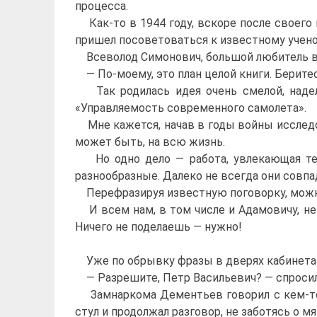
процесса.
Как-то в 1944 году, вскоре после своего 
пришел посоветоваться к известному ученом
Всеволод Симонович, большой любитель вс
— По-моему, это план целой книги. Беритес
Так родилась идея очень смелой, надел
«Управляемость современного самолета».
Мне кажется, начав в годы войны исследова
может быть, на всю жизнь.
Но одно дело — работа, увлекающая тебя
разнообразные. Далеко не всегда они совп
Перефразируя известную поговорку, можно 
И всем нам, в том числе и Адамовичу, не 
Ничего не поделаешь — нужно!
Уже по обрывку фразы в дверях кабинета Че
— Разрешите, Петр Васильевич? — спросил
Замнаркома Дементьев говорил с кем-то по
стул и продолжал разговор, не заботясь о м