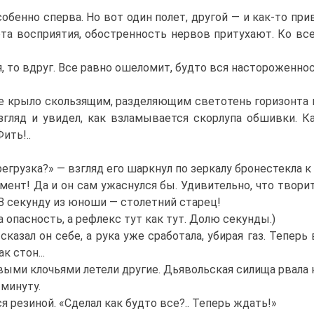
бенно сперва. Но вот один полет, другой — и как-то пр
ота восприятия, обостренность нервов притухают. Ко вс
 то вдруг. Все равно ошеломит, будто вся настороженност
крыло скользящим, разделяющим светотень горизонта на
згляд и увидел, как взламывается скорлупа обшивки. 
ить!..
егрузка?» — взгляд его шаркнул по зеркалу бронестекла к
нт! Да и он сам ужаснулся бы. Удивительно, что творит
 В секунду из юноши — столетний старец!
 опасность, а рефлекс тут как тут. Долю секунды.)
казал он себе, а рука уже сработала, убирая газ. Тепер
к стон...
выми клочьями летели другие. Дьявольская силища рвала к
 минуту.
 резиной. «Сделал как будто все?.. Теперь ждать!»