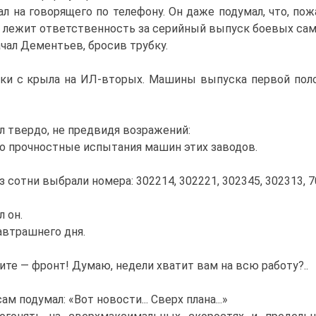
а говорящего по телефону. Он даже подумал, что, пожа
нем лежит ответственность за серийный выпуск боевых са
чал Дементьев, бросив трубку.
 с крыла на ИЛ-вторых. Машины выпуска первой полови
 твердо, не предвидя возражений:
 прочностные испытания машин этих заводов.
тни выбрали номера: 302214, 302221, 302345, 302313, 70
 он.
автрашнего дня.
те — фронт! Думаю, недели хватит вам на всю работу?..
 подумал: «Вот новости... Сверх плана...»