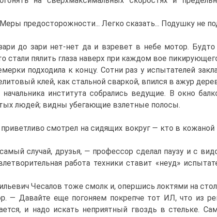
нять на сверхмаксимальных скоростях и предельных
еры предосторожности... Легко сказать... Подушку не п
и до зари нет-нет да и взревет в небе мотор. Будто 
то стали пялить глаза наверх при каждом вое пикирующег
ки подходила к концу. Сотни раз у испытателей заклад
литовый клей, как стальной сваркой, впился в ажур дере
начальника института собрались ведущие. В окно балк
нятых людей; видны убегающие взлетные полосы.
риветливо смотрел на сидящих вокруг — кто в кожаной к
амый случай, друзья, — профессор сделал паузу и с вид
влетворительная работа техники ставит «неуд» испытат
ьевич Чесалов тоже смолк и, опершись локтями на стол, 
. — Давайте еще погоняем покрепче тот ИЛ, что из ре
сдается, и надо искать неприятный гвоздь в стельке. Са