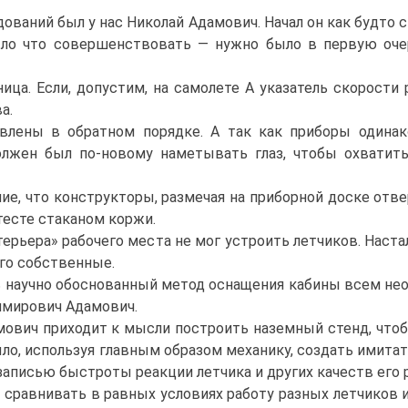
аний был у нас Николай Адамович. Начал он как будто с 
ыло что совершенствовать — нужно было в первую оч
ца. Если, допустим, на самолете А указатель скорости 
а.
ы в обратном порядке. А так как приборы одинаково
олжен был по-новому наметывать глаз, чтобы охватит
е, что конструкторы, размечая на приборной доске отвер
есте стаканом коржи.
рьера» рабочего места не мог устроить летчиков. Настал
его собственные.
научно обоснованный метод оснащения кабины всем необ
имирович Адамович.
вич приходит к мысли построить наземный стенд, чтобы
ло, используя главным образом механику, создать имитат
записью быстроты реакции летчика и других качеств его 
сравнивать в равных условиях работу разных летчиков и