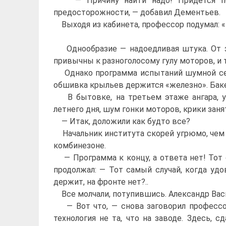
— Причину найти надо! Придется пого
предосторожности, — добавил Дементьев.
Выходя из кабинета, профессор подумал: «М
Однообразие — надоедливая штука. От зар
привычны к разноголосому гулу моторов, и 
Однако программа испытаний шумной семер
обшивка крыльев держится «железно». Баке
В бытовке, на третьем этаже ангара, у 
летнего дня, шум гонки моторов, крики за
— Итак, доложили как будто все?
Начальник института скорей угрюмо, чем п
комбинезоне.
— Программа к концу, а ответа нет! Тот с
продолжал: — Тот самый случай, когда удо
держит, на фронте нет?..
Все молчали, потупившись. Александр Васил
— Вот что, — снова заговорил профессор
технология не та, что на заводе. Здесь, 