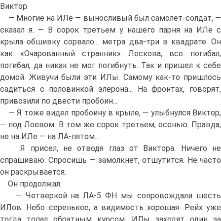
Виктор.
— Многие на ИЛе — выносливый был самолет-солдат, —
сказал я. — В сорок третьем у нашего парня на ИЛе с
крыла обшивку сорвало... метра два-три в квадрате. Он
как «Очарованный странник» Лескова, все погибал,
погибал, да никак не мог погибнуть. Так и пришел к себе
домой. Живучи были эти ИЛы. Самому как-то пришлось
садиться с половинкой элерона... На фронтах, говорят,
привозили по двести пробоин...
— Я тоже видел пробоину в крыле, — улыбнулся Виктор,
— под Лоевом. В том же сорок третьем, осенью. Правда,
не на ИЛе — на ЛА-пятом...
Я присел, не отводя глаз от Виктора. Ничего не
спрашиваю. Спросишь — замолкнет, отшутится. Не часто
он раскрывается.
Он продолжал:
— Четверкой на ЛА-5 ФН мы сопровождали шесть
ИЛов. Небо серенькое, а видимость хорошая. Рейх уже
тогда топал обратным курсом. ИЛы заходят один за