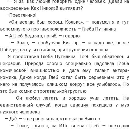
— Я за, как любил говорить один человек. Давай на
воскресенье. Как Николай выглядит?
— Преотлично!
«Он всегда был хорош, Колька», — подумал я и тут
вспомнил его противоположность — Глеба Путилина.
— А Глеб, бедняга, погиб, — говорю.
— Знаю, — пробурчал Виктор, — и надо же, после
Победы, на пути с войны, при крушении эшелона.
Я представил Глеба Путилина... Глеб был обаятелен и
некрасив. Природа словно специально наделила Глеба
комической внешностью и дала ему талант актера-
комика. Даже когда Глеб хотел быть серьезным, это у
него не получалось: слишком вокруг все улыбалось. Но
это был комик с трогательной грустью.
Он любил летать и хорошо учил летать. Не
единственный случай, когда авиация похищала у муз
нужного человека.
— Да? — я не расслышал, чт
о
сказал Виктор.
— Тоже, говорю, на ИЛе воевал Глеб, — повторил