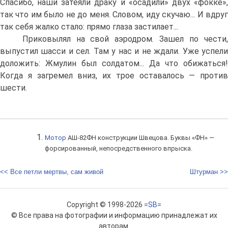
Спасибо, наши затеяли драку и «осадили» двух «фокке»,
так что им было не до меня. Словом, иду скучаю... И вдруг
так себя жалко стало: прямо глаза застилает...
Приковылял на свой аэродром. Зашел по чести,
выпустил шасси и сел. Там у нас и не ждали. Уже успели
доложить: Жмулин был солдатом... Да что обижаться!
Когда я загремел вниз, их трое оставалось — против
шести.
Мотор
АШ-82ФН конструкции Швецова. Буквы «ФН» —
форсированный, непосредственного впрыска.
<< Все петли мертвы, сам живой
Штурман >>
Copyright © 1998-2026
=SB=
© Все права на фотографии и информацию принадлежат их
авторам.