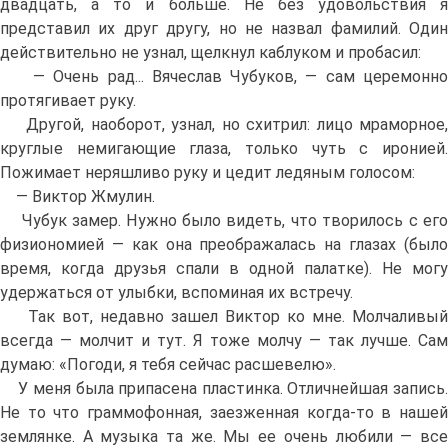
двадцать, а то и больше. Не без удовольствия я
представил их друг другу, но не назвал фамилий. Один
действительно не узнал, щелкнул каблуком и пробасил:
— Очень рад... Вячеслав Чубуков, — сам церемонно
протягивает руку.
Другой, наоборот, узнал, но схитрил: лицо мраморное,
круглые немигающие глаза, только чуть с иронией.
Пожимает неряшливо руку и цедит ледяным голосом:
— Виктор Жмулин.
Чубук замер. Нужно было видеть, что творилось с его
физиономией — как она преображалась на глазах (было
время, когда друзья спали в одной палатке). Не могу
удержаться от улыбки, вспоминая их встречу.
Так вот, недавно зашел Виктор ко мне. Молчаливый
всегда — молчит и тут. Я тоже молчу — так лучше. Сам
думаю: «Погоди, я тебя сейчас расшевелю».
У меня была припасена пластинка. Отличнейшая запись.
Не то что граммофонная, заезженная когда-то в нашей
землянке. А музыка та же. Мы ее очень любили — все