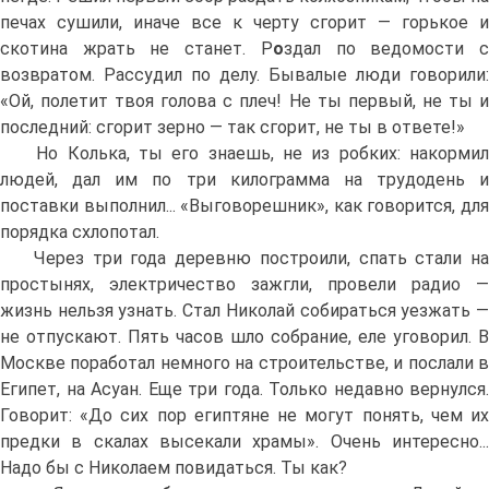
печах сушили, иначе все к черту сгорит — горькое и
скотина жрать не станет. Р
о
здал по ведомости 
возвратом. Рассудил по делу. Бывалые люди говорили:
«Ой, полетит твоя голова с плеч! Не ты первый, не ты и
последний: сгорит зерно — так сгорит, не ты в ответе!»
Но Колька, ты его знаешь, не из робких: накормил
людей, дал им по три килограмма на трудодень и
поставки выполнил... «Выговорешник», как говорится, для
порядка схлопотал.
Через три года деревню построили, спать стали на
простынях, электричество зажгли, провели радио —
жизнь нельзя узнать. Стал Николай собираться уезжать —
не отпускают. Пять часов шло собрание, еле уговорил. В
Москве поработал немного на строительстве, и послали в
Египет, на Асуан. Еще три года. Только недавно вернулся.
Говорит: «До сих пор египтяне не могут понять, чем их
предки в скалах высекали храмы». Очень интересно...
Надо бы с Николаем повидаться. Ты как?