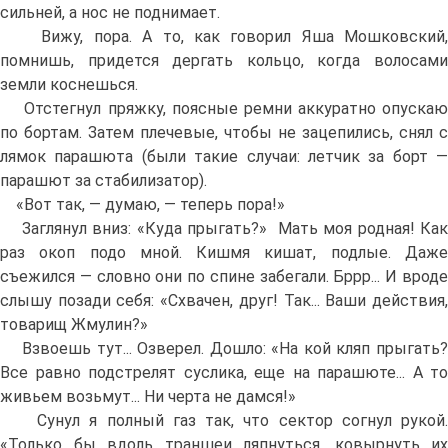
сильней, а нос не поднимает.
Вижу, пора. А то, как говорил Яша Мошковский,
помнишь, придется дергать кольцо, когда волосами
земли коснешься.
Отстегнул пряжку, поясные ремни аккуратно опускаю
по бортам. Затем плечевые, чтобы не зацепились, снял с
лямок парашюта (были такие случаи: летчик за борт —
парашют за стабилизатор).
«Вот так, — думаю, — теперь пора!»
Заглянул вниз: «Куда прыгать?» Мать моя родная! Как
раз окоп подо мной. Кишмя кишат, подлые. Даже
съежился — словно они по спине забегали. Бррр... И вроде
слышу позади себя: «Схвачен, друг! Так... Ваши действия,
товарищ Жмулин?»
Взвоешь тут... Озверел. Дошло: «На кой кляп прыгать?
Все равно подстрелят суслика, еще на парашюте... А то
живьем возьмут... Ни черта не дамся!»
Сунул я полный газ так, что сектор согнул рукой.
«Только бы вдоль траншеи ляпнуться, ковырнуть их