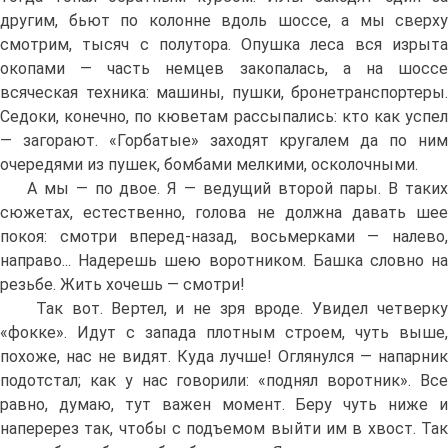
другим, бьют по колонне вдоль шоссе, а мы сверху
смотрим, тысяч с полутора. Опушка леса вся изрыта
окопами — часть немцев закопалась, а на шоссе
всяческая техника: машины, пушки, бронетранспортеры.
Седоки, конечно, по кюветам рассыпались: кто как успел
— загорают. «Горбатые» заходят кругалем да по ним
очередями из пушек, бомбами мелкими, осколочными.
А мы — по двое. Я — ведущий второй пары. В таких
сюжетах, естественно, голова не должна давать шее
покоя: смотри вперед-назад, восьмерками — налево,
направо... Надерешь шею воротником. Башка словно на
резьбе. Жить хочешь — смотри!
Так вот. Вертел, и не зря вроде. Увидел четверку
«фокке». Идут с запада плотным строем, чуть выше,
похоже, нас не видят. Куда лучше! Оглянулся — напарник
подотстал; как у нас говорили: «поднял воротник». Все
равно, думаю, тут важен момент. Беру чуть ниже и
наперерез так, чтобы с подъемом выйти им в хвост. Так