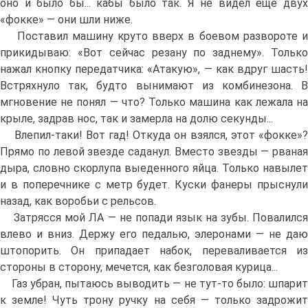
оно и было бы... кабы было так. Я не видел еще двух
«фокке» — они шли ниже.
Поставил машину круто вверх в боевом развороте и
прикидываю: «Вот сейчас резану по заднему». Только
нажал кнопку передатчика: «Атакую», — как вдруг шасть!
Встряхнуло так, будто вынимают из комбинезона. В
мгновение не понял — что? Только машина как лежала на
крыле, задрав нос, так и замерла на долю секунды...
Влепил-таки! Вот гад! Откуда он взялся, этот «фокке»?
Прямо по левой звезде саданул. Вместо звезды — рваная
дыра, словно скорлупа выеденного яйца. Только навылет
и в поперечнике с метр будет. Куски фанеры прыснули
назад, как воробьи с рельсов.
Затрясся мой ЛА — не попади язык на зубы. Повалился
влево и вниз. Держу его педалью, элеронами — не даю
штопорить. Он припадает набок, переваливается из
стороны в сторону, мечется, как безголовая курица...
Газ убран, пытаюсь выводить — не тут-то было: шпарит
к земле! Чуть трону ручку на себя — только задрожит