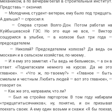
механиком, а по вечерам бегал в строительный институт.
Представь — окончил.
— Молодчина; студент-ветеран; ему было под тридцать.
А дальше? — спросил я.
— Сперва строил Волго-Дон. Потом работал на
Куйбышевской ГЭС. Но это еще не все, — Виктор
сощурился в улыбке, — в колхозе был три года —
председателем.
— Николай? Председателем колхоза? Да ведь он
москвич и в сельском хозяйстве, по-моему...
— И я ему это заметил: «Ты ведь не бельмеса», — а он в
ответ: «Поднатаскали немного на курсах. Да не это
главное». — «Что ж, по-твоему?» — «Главное — быть
смелым и честным. Любить людей — вот это главное», —
говорит он.
— Как же это, направили, что ли?
— Был на стройке парторгом. В том году набирали
«тридцатитысячников»; ну, понятно, и он призывал
поехать своих. А ему один возьми и скажи: «Я бы поехал,