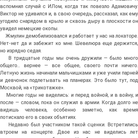
вспомнил случай с ИЛом, когда так повезло Адамовичу.
Виктор не удивился и, в свою очередь, рассказал, как ему
угодило снарядом в крыло и сквозь дыру в плоскости он
увидел немецкие окопы.
Жмулин демобилизовался и работает у нас на локаторе.
Нет-нет да и забежит ко мне. Шевелюра еще держится,
но изрядно седая.
В тридцатые годы мы очень дружили — было много
общего... вернее — все общее, своего почти ничего.
Летную жизнь начинали мальчишками и уже учили парней
и девчонок подлетывать на планерах. Это было тут, под
Москвой, на «трикотажке».
Многие годы не виделись: и перед войной, и в войну, и
после — словом, пока он служил в армии. Когда долго не
видишь человека, особенно заметно, как время
потискало его в своих объятиях.
Недавно был участником такой сценки. Встретились
втроем на концерте. Двое из нас не виделись лет