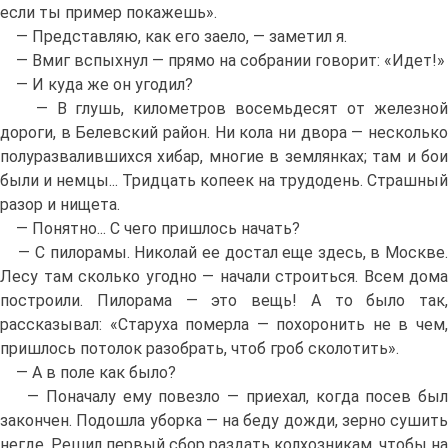
если ты пример покажешь».
— Представляю, как его заело, — заметил я.
— Вмиг вспыхнул — прямо на собрании говорит: «Идет!»
— И куда же он угодил?
— В глушь, километров восемьдесят от железной
дороги, в Белевский район. Ни кола ни двора — несколько
полуразвалившихся хибар, многие в землянках; там и бои
были и немцы... Тридцать копеек на трудодень. Страшный
разор и нищета.
— Понятно... С чего пришлось начать?
— С пилорамы. Николай ее достал еще здесь, в Москве.
Лесу там сколько угодно — начали строиться. Всем дома
построили. Пилорама — это вещь! А то было так,
рассказывал: «Старуха померла — похоронить не в чем,
пришлось потолок разобрать, чтоб гроб сколотить».
— А в поле как было?
— Поначалу ему повезло — приехал, когда посев был
закончен. Подошла уборка — на беду дожди, зерно сушить
негде. Решил первый сбор раздать колхозникам, чтобы на