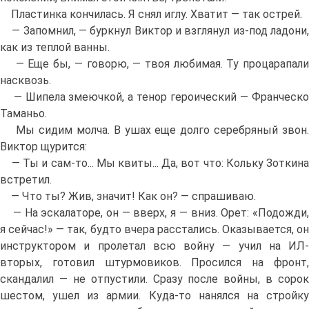
Пластинка кончилась. Я снял иглу. Хватит — так острей.
— Запомнил, — буркнул Виктор и взглянул из-под ладони,
как из теплой ванны.
— Еще бы, — говорю, — твоя любимая. Ту процарапали
насквозь.
— Шипела змеючкой, а тенор героический — Франческо
Таманьо.
Мы сидим молча. В ушах еще долго серебряный звон.
Виктор щурится:
— Ты и сам-то... Мы квиты... Да, вот что: Кольку Зоткина
встретил.
— Что ты? Жив, значит! Как он? — спрашиваю.
— На эскалаторе, он — вверх, я — вниз. Орет: «Подожди,
я сейчас!» — так, будто вчера расстались. Оказывается, он
инструктором и пролетал всю войну — учил на ИЛ-
вторых, готовил штурмовиков. Просился на фронт,
скандалил — не отпустили. Сразу после войны, в сорок
шестом, ушел из армии. Куда-то нанялся на стройку