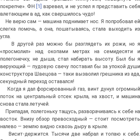
покрепче». ФН
[1]
взревел, и не успел я представить себ
влетающим в ад, как свершилось чудо!
Не верю сам — машина поднимает нос. Я попробовал ей
слегка помочь, а она, пошатываясь, стала выходить из
угла.
В другой раз можно бы разглядеть их рожи, но я
«просмолил» над окопами метрах на семидесяти и
полегонечку, не дыша, стал набирать высоту. Был бы я
верующий — пудовую свечу поставил бы за упокой души
конструктора Швецова — таки вызволил грешника из ада,
секундный переход оставался!
Когда я дал форсированный газ, винт дунул огромный
поток на центральный отсек крыла, на хвост, и машина
снова стала летучей.
Припадая, полегоньку тащусь, разворачиваясь к себе на
восток. Внизу обзор превосходный — стоит посмотреть
налево — землю видно сквозь дыру в крыле.
Висит-держится. Тысячи две набрал и топаю к себе.