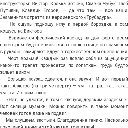
инструкторы: Виктор, Колька Зоткин, Славка Чубук, Глеб
Путилин, Клавдий Егоров, — да что там — все наши.
Знаменитая стретта из вердиевского «Трубадура».
На ощупь подношу иглу к первой бороздке, а сам
кошусь на Виктора.
Взвивается феерический каскад на два форте всем
оркестром: будто воины вверх по лестнице со знаменем
в руках и... замирают вдруг в торжественном оцепенении.
Черт возьми! Каждый раз ловлю себя на ощущении:
какой-то трепет пронесется по лопаткам, грудь будто
зальет вином.
Большая пауза... сдается, и она звучит. И вот первый
такт. Аллегро (на три четверти) — ум... та... ра... та... тата...
ум... та. И с ним голос:
«Нет, не удастся, в том я клянуся, дерзким злодеям...»
Вот силища музыки! Можно поверить, в такой момент
человек готов даже на подвиг.
Мы слушаем, застыли. Благодарение гению. Несколько
поколений, внимая этой клятве, трепетали!