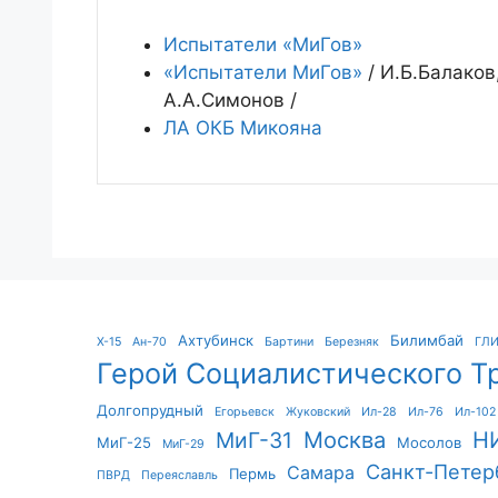
Испытатели «МиГов»
«Испытатели МиГов»
/ И.Б.Балаков
А.А.Симонов /
ЛА ОКБ Микояна
Ахтубинск
Билимбай
X-15
Ан-70
Бартини
Березняк
ГЛ
Герой Социалистического Т
Долгопрудный
Егорьевск
Жуковский
Ил-28
Ил-76
Ил-102
Москва
Н
МиГ-31
МиГ-25
Мосолов
МиГ-29
Санкт-Петер
Самара
Пермь
ПВРД
Переяславль