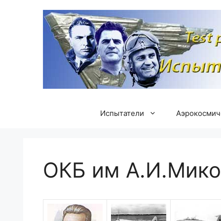
Перейти
к
содержимому
Испытатели
Аэрокосмич
ОКБ им А.И.Мико