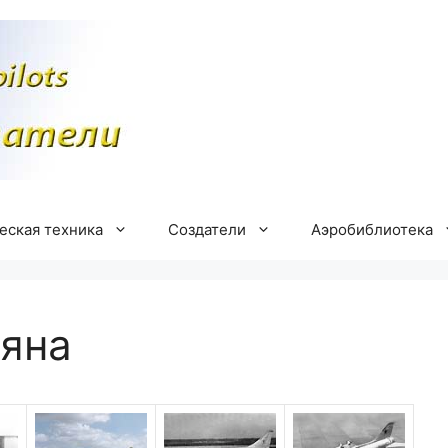
еская техника
Создатели
Аэробиблиотека
яна