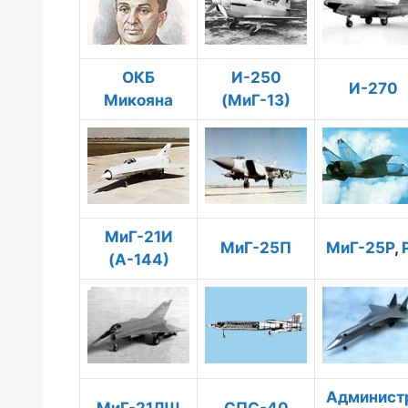
ОКБ
И-250
И-270
Микояна
(МиГ-13)
МиГ-21И
МиГ-25П
МиГ-25Р
,
(А-144)
Админист