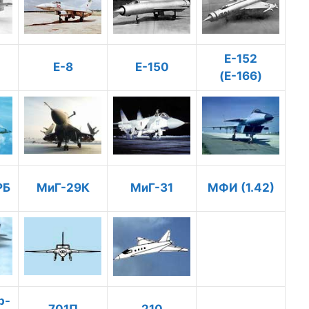
E-152
Е-8
Е-150
(Е-166)
РБ
МиГ-29К
МиГ-31
МФИ (1.42)
р-