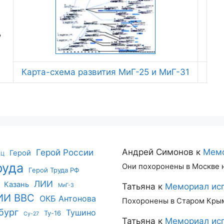
,
Карта-схема развития МиГ-25 и МиГ-31
Герой России
Андрей Симонов
к
Мемо
Герой
ИЦ
руда
Они похоронены в Москве 
Герой Труда РФ
ЛИИ
Казань
Татьяна
к
Мемориал исп
МиГ-3
ИИ ВВС
ОКБ Антонова
Похоронены в Старом Кры
бург
Тушино
Ту-16
Су-27
Татьяна
к
Мемориал исп