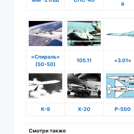
МиГ-21ЛШ
СПС-40
й
«Спираль»
105.11
«3.01»
(50-50)
К-9
Х-20
Р-500
Смотри также