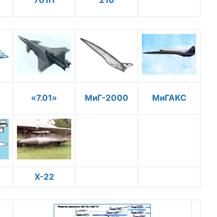
701П
210
«7.01»
МиГ-2000
МиГАКС
Х-22