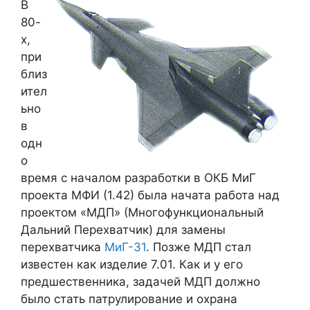
В
80-
х,
при
близ
ител
ьно
в
одн
о
время с началом разработки в ОКБ МиГ
проекта МФИ (1.42) была начата работа над
проектом «МДП» (Многофункциональный
Дальний Перехватчик) для замены
перехватчика
МиГ-31
. Позже МДП стал
известен как изделие 7.01. Как и у его
предшественника, задачей МДП должно
было стать патрулирование и охрана