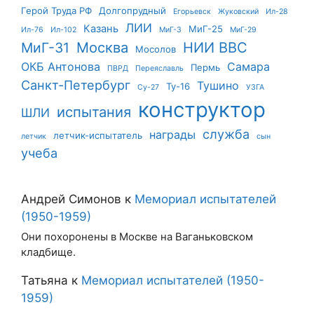
Герой Труда РФ
Долгопрудный
Егорьевск
Жуковский
Ил-28
ЛИИ
Казань
МиГ-25
Ил-76
Ил-102
МиГ-3
МиГ-29
Москва
НИИ ВВС
МиГ-31
Мосолов
ОКБ Антонова
Самара
Пермь
ПВРД
Переяславль
Санкт-Петербург
Тушино
Ту-16
Су-27
УЗГА
конструктор
испытания
ШЛИ
служба
награды
летчик-испытатель
летчик
сын
учеба
Андрей Симонов
к
Мемориал испытателей
(1950-1959)
Они похоронены в Москве на Ваганьковском
кладбище.
Татьяна
к
Мемориал испытателей (1950-
1959)