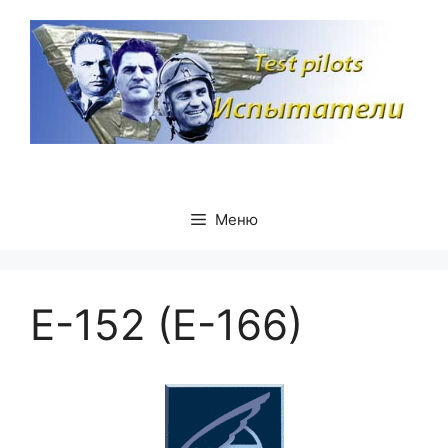
Перейти
к
содержимому
Меню
Е-152 (Е-166)