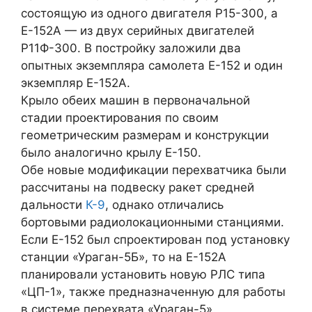
состоящую из одного двигателя Р15-300, а
Е-152А — из двух серийных двигателей
Р11Ф-300. В постройку заложили два
опытных экземпляра самолета Е-152 и один
экземпляр Е-152А.
Крыло обеих машин в первоначальной
стадии проектирования по своим
геометрическим размерам и конструкции
было аналогично крылу Е-150.
Обе новые модификации перехватчика были
рассчитаны на подвеску ракет средней
дальности
К-9
, однако отличались
бортовыми радиолокационными станциями.
Если Е-152 был спроектирован под установку
станции «Ураган-5Б», то на Е-152А
планировали установить новую РЛС типа
«ЦП-1», также предназначенную для работы
в системе перехвата «Ураган-5».