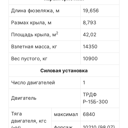
Длина фюзеляжа, м
19,656
Размах крыла, м
8,793
2
Площадь крыла, м
42,02
Взлетная масса, кг
14350
Вес пустого, кг
10900
Силовая установка
Число двигателей
1
ТРДФ
Двигатель
Р-15Б-300
Тяга
максимал
6840
двигателя, кгс
форсаж
10210 (98,07)