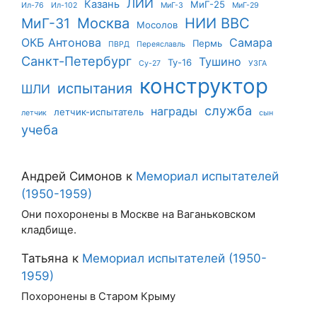
ЛИИ
Казань
МиГ-25
Ил-76
Ил-102
МиГ-3
МиГ-29
Москва
НИИ ВВС
МиГ-31
Мосолов
ОКБ Антонова
Самара
Пермь
ПВРД
Переяславль
Санкт-Петербург
Тушино
Ту-16
Су-27
УЗГА
конструктор
испытания
ШЛИ
служба
награды
летчик-испытатель
летчик
сын
учеба
Андрей Симонов
к
Мемориал испытателей
(1950-1959)
Они похоронены в Москве на Ваганьковском
кладбище.
Татьяна
к
Мемориал испытателей (1950-
1959)
Похоронены в Старом Крыму