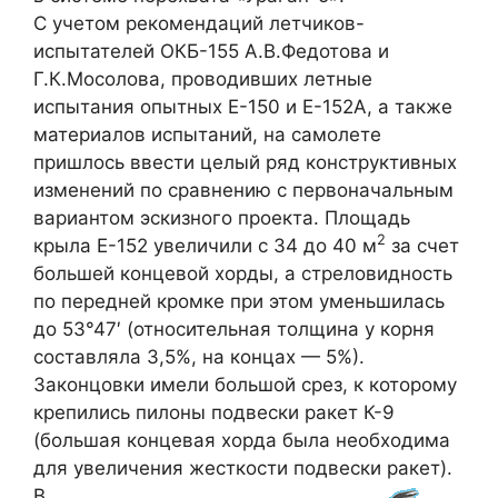
С учетом рекомендаций летчиков-
испытателей ОКБ-155 А.В.Федотова и
Г.К.Мосолова, проводивших летные
испытания опытных Е-150 и Е-152А, а также
материалов испытаний, на самолете
пришлось ввести целый ряд конструктивных
изменений по сравнению с первоначальным
вариантом эскизного проекта. Площадь
2
крыла Е-152 увеличили с 34 до 40 м
за счет
большей концевой хорды, а стреловидность
по передней кромке при этом уменьшилась
до 53°47′ (относительная толщина у корня
составляла 3,5%, на концах — 5%).
Законцовки имели большой срез, к которому
крепились пилоны подвески ракет К-9
(большая концевая хорда была необходима
для увеличения жесткости подвески ракет).
В