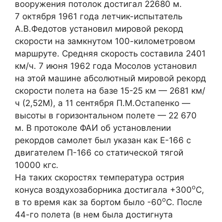
вооружения потолок достигал 22680 м.
7 октября 1961 года летчик-испытатель
А.В.Федотов установил мировой рекорд
скорости на замкнутом 100-километровом
маршруте. Средняя скорость составила 2401
км/ч. 7 июня 1962 года Мосолов установил
на этой машине абсолютный мировой рекорд
скорости полета на базе 15-25 км — 2681 км/
ч (2,52М), а 11 сентября П.М.Остапенко —
высоты в горизонтальном полете — 22 670
м. В протоколе ФАИ об установлении
рекордов самолет был указан как Е-166 с
двигателем П-166 со статической тягой
10000 кгс.
На таких скоростях температура острия
о
конуса воздухозаборника достигала +300
С,
о
в то время как за бортом было -60
С. После
44-го полета (в нем была достигнута