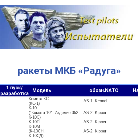
Наверх
ракеты МКБ «Радуга»
1 пуск/
Модель
обозн.NATO
Н
разработка
Комета КС
AS-1. Kennel
(КС-1)
К-10
("Комета-10".
Изделие 352
AS-2. Kipper
К-10С)
К-10П
AS-2. Kipper
К-10М
(К-10СН,
AS-2. Kipper
К-10СД)