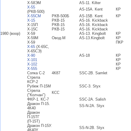
Х-58ЭМ
AS-11. Kilter
Х-55
AS-15A. Kent
КР
(РКВ-500)
Х-55СМ
РКВ-500Б
AS-15B. Kent
КР
Х-15
РКВ-15
AS-16. Kickback
Х-15П
РКВ-15
AS-16. Kickback
Х-15С
РКВ-15
AS-16. Kickback
1980 (воор)
Х-59
AS-13. Kingbolt
КР
Х-59М
Овод-М
AS-13.Kingbolt
КР
Х-59
ПКР
Х-65
(Х-65С,
Х-65СЭ)
Х-90
AS-18
КР
Х-101
КР
Х-102
КР
Х-555
КР
Сопка С-2
4К87
SSC-2B. Samlet
Стрела
КСР-2
Рубеж П-15М
SSC-3. Styx
Стрела
КСС
("Колчан")
ФКР-1. КС-7
SSC-2A. Salish
Дракон П-15.
SS-N-2A. Styx
4К40
Дракон
П-15ТГ
(П-15Т)
Дракон П-15У.
SS-N-2B. Styx
4К40У