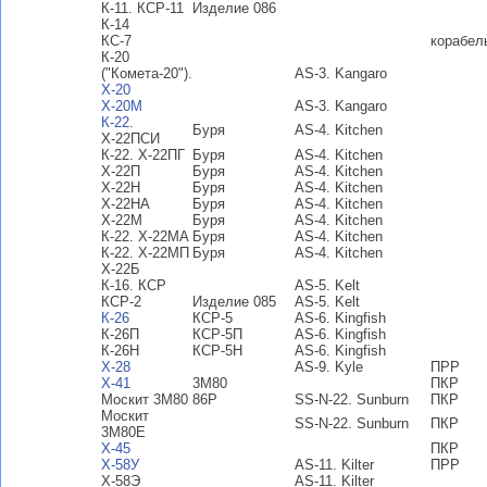
К-11. КСР-11
Изделие 086
К-14
КС-7
корабел
К-20
("Комета-20").
AS-3. Kangaro
Х-20
Х-20М
AS-3. Kangaro
К-22
.
Буря
AS-4. Kitchen
Х-22ПСИ
К-22. Х-22ПГ
Буря
AS-4. Kitchen
Х-22П
Буря
AS-4. Kitchen
Х-22Н
Буря
AS-4. Kitchen
Х-22НА
Буря
AS-4. Kitchen
Х-22М
Буря
AS-4. Kitchen
К-22. Х-22МА
Буря
AS-4. Kitchen
К-22. Х-22МП
Буря
AS-4. Kitchen
Х-22Б
К-16. КСР
AS-5. Kelt
КСР-2
Изделие 085
AS-5. Kelt
К-26
КСР-5
AS-6. Kingfish
К-26П
КСР-5П
AS-6. Kingfish
К-26Н
КСР-5Н
AS-6. Kingfish
Х-28
AS-9. Kyle
ПРР
Х-41
3М80
ПКР
Москит 3М80
86Р
SS-N-22. Sunburn
ПКР
Москит
SS-N-22. Sunburn
ПКР
3М80Е
Х-45
ПКР
Х-58У
AS-11. Kilter
ПРР
Х-58Э
AS-11. Kilter