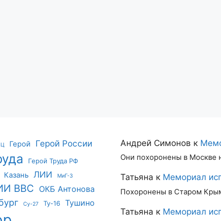
Герой России
Андрей Симонов
к
Мемо
Герой
ИЦ
руда
Они похоронены в Москве 
Герой Труда РФ
ЛИИ
Казань
Татьяна
к
Мемориал исп
МиГ-3
ИИ ВВС
ОКБ Антонова
Похоронены в Старом Кры
бург
Тушино
Ту-16
Су-27
Татьяна
к
Мемориал исп
ор