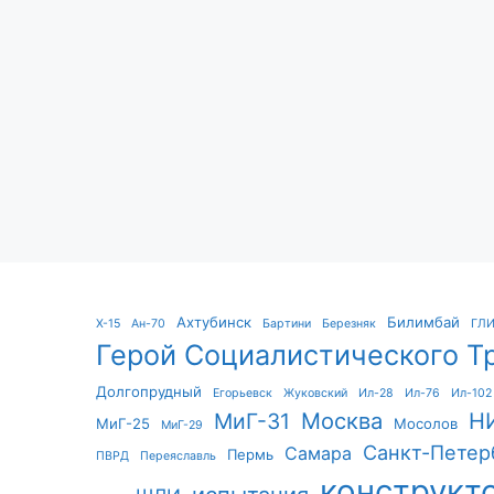
Ахтубинск
Билимбай
X-15
Ан-70
Бартини
Березняк
ГЛ
Герой Социалистического Т
Долгопрудный
Егорьевск
Жуковский
Ил-28
Ил-76
Ил-102
Москва
Н
МиГ-31
МиГ-25
Мосолов
МиГ-29
Санкт-Петер
Самара
Пермь
ПВРД
Переяславль
конструкт