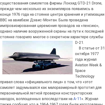
существования самолетов фирмы Локхид GTD-21 Drone,
прежде чем несколько их экземпляров появились в
конце 1976 года на стоянке центра хранения и утилизации
ВВС на авиабазе Дэвис-Монтан. Была проведена
импровизированная церемония проводов на «пенсию»,
однако наличие вооруженной охраны на пути к последней
стоянке говорило многое о секретном характере службы
D-21.
В статье от 31
октября 1977
года журнал
Aviation Week &
Space
Technology
привел слова «официального лица» о том, что «этот
самолет задумывался как малоразмерный прототип для
первоначальной летной проверки конструкторских
находок, воплощенных впоследствии на
A-11
». Журнал
также сообщил, что в 1964-1967 годах были изготовлены