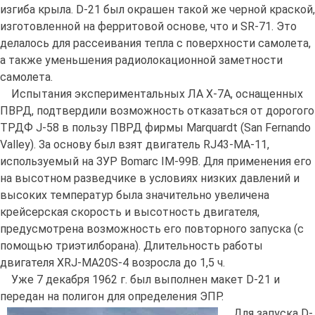
изгиба крыла. D-21 был окрашен такой же черной краской,
изготовленной на ферритовой основе, что и SR-71. Это
делалось для рассеивания тепла с поверхности самолета,
а также уменьшения радиолокационной заметности
самолета.
Испытания экспериментальных ЛА X-7A, оснащенных
ПВРД, подтвердили возможность отказаться от дорогого
ТРДФ J-58 в пользу ПВРД фирмы Marquardt (San Fernando
Valley). За основу был взят двигатель RJ43-MA-11,
используемый на ЗУР Bomarc IM-99B. Для применения его
на высотном разведчике в условиях низких давлений и
высоких температур была значительно увеличена
крейсерская скорость и высотность двигателя,
предусмотрена возможность его повторного запуска (с
помощью триэтилборана). Длительность работы
двигателя XRJ-MA20S-4 возросла до 1,5 ч.
Уже 7 декабря 1962 г. был выполнен макет D-21 и
передан на полигон для определения ЭПР.
Для запуска D-