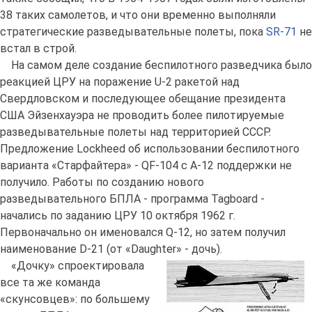
38 таких самолетов, и что они временно выполняли
стратегические разведывательные полеты, пока
SR-71
не
встал в строй.
На самом деле создание беспилотного разведчика было
реакцией ЦРУ на поражение U-2 ракетой над
Свердловском и последующее обещание президента
США Эйзенхауэра не проводить более пилотируемые
разведывательные полеты над территорией СССР.
Предложение Lockheed об использовании беспилотного
варианта «Старфайтера» - QF-104 с A-12 поддержки не
получило. Работы по созданию нового
разведывательного БПЛА - программа Tagboard -
начались по заданию ЦРУ 10 октября 1962 г.
Первоначально он именовался Q-12, но затем получил
наименование D-21 (от «Daughter» - дочь).
«Дочку» спроектировала
все та же команда
«скунсовцев»: по большему