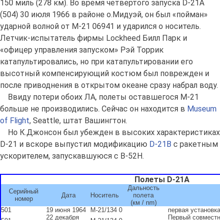
150 миль (278 км). Во время четвертого запуска D-21А
(504) 30 июля 1966 в районе о.Мидуэй, он был «пойман»
ударной волной от М-21 06941 и ударился о носитель.
Летчик-испытатель фирмы Lockheed Билл Парк и
«офицер управления запуском» Рэй Торрик
катапультировались, но при катапультировании его
высотный компенсирующий костюм был поврежден и
после приводнения в открытом океане сразу набрал воду.
Ввиду потери обоих ЛА, полеты оставшегося М-21
больше не производились. Сейчас он находится в
Museum
of Flight
, Seattle, штат Вашингтон.
Но К.Джонсон был убежден в высоких характеристиках
D-21 и вскоре выпустил модификацию
D-21B
с ракетным
ускорителем, запускавшуюся с B-52H.
Полеты D-21A
Дальность
Серийный
Дата
Носитель
полета
номер
(км / nm)
501
19 июня 1964
M-21/134
0
первая установка
22 декабря
Первый совместн