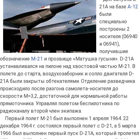
21А на базе
А-12
были
специально
построены 2
носителя (06940
и 06941),
получившие
обозначение
M-21
и прозвище «Матушка гусыня». D-21A
устанавливался на пилоне над хвостовой частью М-21. В
полете до старта, воздухозаборник и сопло двигателя D-
21A были закрыты обтекателями. Отделение разведчика
происходило после разгона самолета-носителя до
скорости М=3,2, достаточной для нормальной работы
прямоточника. Управлял полетом беспилотника по
радиоканалу второй член экипажа.
Первый полет М-21 был выполнен 1 апреля 1964. 22
декабря 1964 г. состоялся первый полет с D-21, а 5 марта
1966 был выполнен первый пуск D-21A, который пролетел