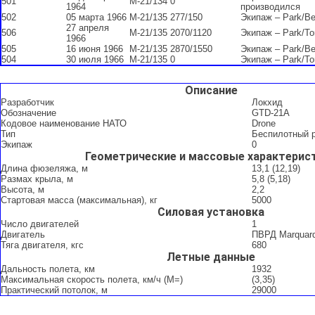
501
M-21/134
0
1964
производился
502
05 марта 1966
M-21/135
277/150
Экипаж – Park/B
27 апреля
506
M-21/135
2070/1120
Экипаж – Park/To
1966
505
16 июня 1966
M-21/135
2870/1550
Экипаж – Park/B
504
30 июля 1966
M-21/135
0
Экипаж – Park/To
Описание
Разработчик
Локхид
Обозначение
GTD-21A
Кодовое наименование НАТО
Drone
Тип
Беспилотный 
Экипаж
0
Геометрические и массовые характерис
Длина фюзеляжа, м
13,1 (12,19)
Размах крыла, м
5,8 (5,18)
Высота, м
2,2
Стартовая масса (максимальная), кг
5000
Силовая установка
Число двигателей
1
Двигатель
ПВРД Marquar
Тяга двигателя, кгс
680
Летные данные
Дальность полета, км
1932
Максимальная скорость полета, км/ч (М=)
(3,35)
Практический потолок, м
29000