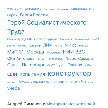
Ахтубинск
Билимбай
X-15
Ан-70
Бартини
Березняк
ГЛИЦ
Герой России
Герой
Герой Социалистического
Труда
Герой Труда РФ
Долгопрудный
Егорьевск
Жуковский
Ил-28
ЛИИ
Казань
МиГ-25
Ил-76
Ил-102
МиГ-3
МиГ-29
Москва
НИИ ВВС
МиГ-31
Мосолов
ОКБ Антонова
Самара
Пермь
ПВРД
Переяславль
Санкт-Петербург
Тушино
Ту-16
Су-27
УЗГА
конструктор
испытания
ШЛИ
служба
награды
летчик-испытатель
летчик
сын
учеба
Андрей Симонов
к
Мемориал испытателей