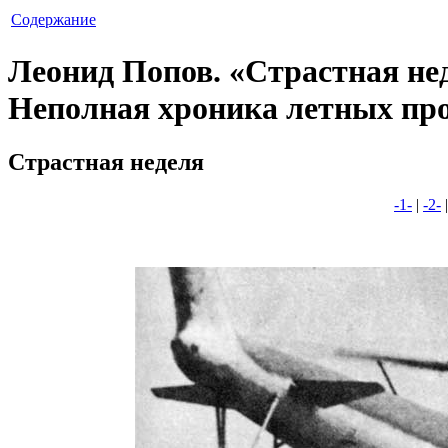
Содержание
Леонид Попов. «Страстная не
Неполная хроника летных пр
Страстная неделя
-1-
|
-2-