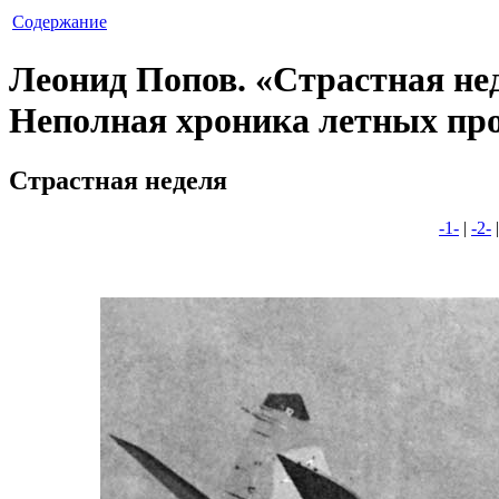
Содержание
Леонид Попов. «Страстная не
Неполная хроника летных пр
Страстная неделя
-1-
|
-2-