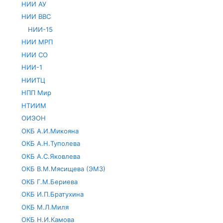
НИИ АУ
НИИ ВВС
НИИ-15
НИИ МРП
НИИ СО
НИИ-1
НИИТЦ
НПП Мир
НТИИМ
ОИЭОН
ОКБ А.И.Микояна
ОКБ А.Н.Туполева
ОКБ А.С.Яковлева
ОКБ В.М.Мясищева (ЭМЗ)
ОКБ Г.М.Бериева
ОКБ И.П.Братухина
ОКБ М.Л.Миля
ОКБ Н.И.Камова