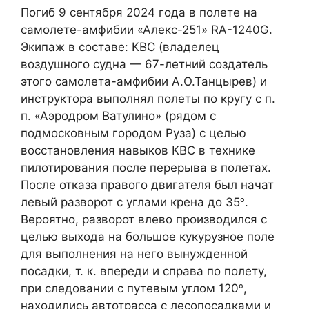
Погиб 9 сентября 2024 года в полете на
самолете-амфибии «Алекс-251» RA-1240G.
Экипаж в составе: КВС (владелец
воздушного судна — 67-летний создатель
этого самолета-амфибии А.О.Танцырев) и
инструктора выполнял полеты по кругу с п.
п. «Аэродром Ватулино» (рядом с
подмосковным городом Руза) с целью
восстановления навыков КВС в технике
пилотирования после перерыва в полетах.
После отказа правого двигателя был начат
левый разворот с углами крена до 35
о
.
Вероятно, разворот влево производился с
целью выхода на большое кукурузное поле
для выполнения на него вынужденной
посадки, т. к. впереди и справа по полету,
при следовании с путевым углом 120
о
,
находились автотрасса с лесопосадками и