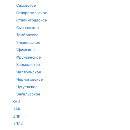
Сасовское
Ставропольское
Сталинградское
Сызранское
Тамбовское
Ульяновское
Уфимское
Фрунзенское
Харьковское
Челябинское
Черниговское
Чугуевское
Энгельсское
ХАИ
ЦАК
ЦПК
ЦПЛИ