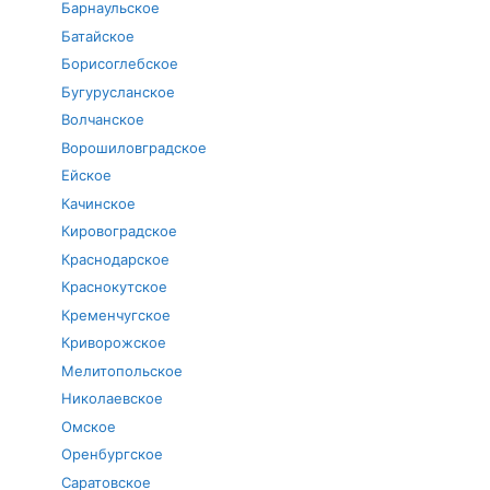
Барнаульское
Батайское
Борисоглебское
Бугурусланское
Волчанское
Ворошиловградское
Ейское
Качинское
Кировоградское
Краснодарское
Краснокутское
Кременчугское
Криворожское
Мелитопольское
Николаевское
Омское
Оренбургское
Саратовское