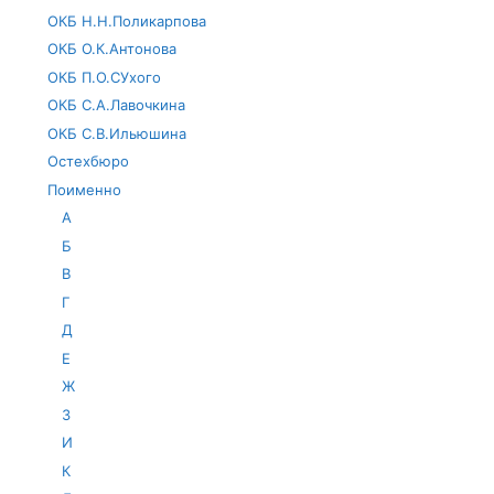
ОКБ Н.Н.Поликарпова
ОКБ О.К.Антонова
ОКБ П.О.СУхого
ОКБ С.А.Лавочкина
ОКБ С.В.Ильюшина
Остехбюро
Поименно
А
Б
В
Г
Д
Е
Ж
З
И
К