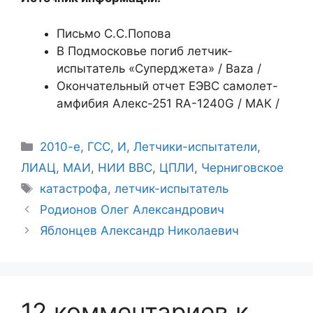
Письмо С.С.Попова
В Подмосковье погиб летчик-
испытатель «Суперджета» / Baza /
Окончательный отчет ЕЭВС самолет-
амфибия Алекс-251 RA-1240G / МАК /
Рубрики
2010-е
,
ГСС
,
И
,
Летчики-испытатели
,
ЛИАЦ
,
МАИ
,
НИИ ВВС
,
ЦПЛИ
,
Черниговское
Метки
катастрофа
,
летчик-испытатель
Родионов Олег Александрович
Яблонцев Александр Николаевич
12 комментариев к