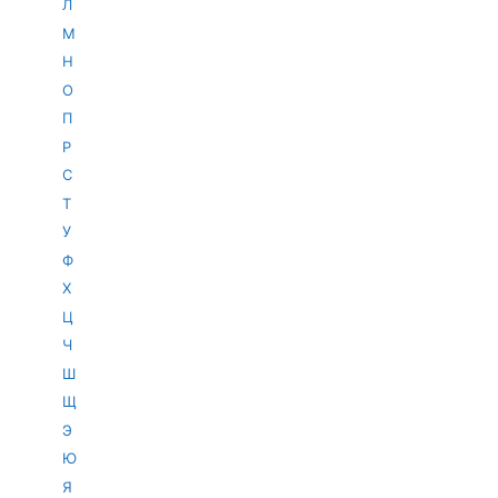
Л
М
Н
О
П
Р
С
Т
У
Ф
Х
Ц
Ч
Ш
Щ
Э
Ю
Я