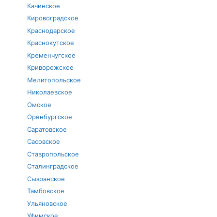
Качинское
Кировоградское
Краснодарское
Краснокутское
Кременчугское
Криворожское
Мелитопольское
Николаевское
Омское
Оренбургское
Саратовское
Сасовское
Ставропольское
Сталинградское
Сызранское
Тамбовское
Ульяновское
Уфимское