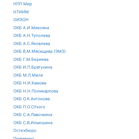
НПП Мир
НТИИМ
ОИЭОН
ОКБ А.И.Микояна
ОКБ А.Н.Туполева
ОКБ А.С.Яковлева
ОКБ В.М.Мясищева (ЭМЗ)
ОКБ Г.М.Бериева
ОКБ И.П.Братухина
ОКБ М.Л.Миля
ОКБ Н.И.Камова
ОКБ Н.Н.Поликарпова
ОКБ О.К.Антонова
ОКБ П.О.СУхого
ОКБ С.А.Лавочкина
ОКБ С.В.Ильюшина
Остехбюро
Поименно