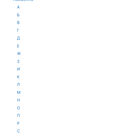
А
Б
В
Г
Д
Е
Ж
З
И
К
Л
М
Н
О
П
Р
С