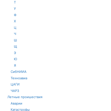
Т
У
Ф
Х
Ц
Ч
Ш
Щ
Э
Ю
Я
СибНИИА
Техноавиа
ЦАГИ
ЧАРЗ
Летные проишествия
Аварии
Катастрофы