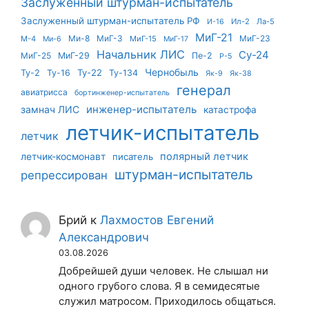
Заслуженный штурман-испытатель
Заслуженный штурман-испытатель РФ
Ил-2
Ла-5
И-16
МиГ-21
Ми-8
МиГ-3
МиГ-23
М-4
МиГ-15
Ми-6
МиГ-17
Начальник ЛИС
Су-24
МиГ-25
МиГ-29
Пе-2
Р-5
Чернобыль
Ту-22
Ту-2
Ту-16
Ту-134
Як-9
Як-38
генерал
авиатрисса
бортинженер-испытатель
инженер-испытатель
замнач ЛИС
катастрофа
летчик-испытатель
летчик
летчик-космонавт
полярный летчик
писатель
штурман-испытатель
репрессирован
Брий
к
Лахмостов Евгений
Александрович
03.08.2026
Добрейшей души человек. Не слышал ни
одного грубого слова. Я в семидесятые
служил матросом. Приходилось общаться.