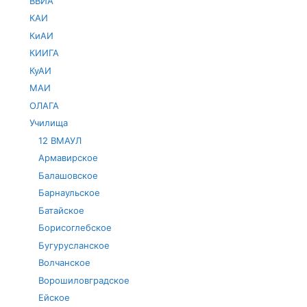
ВВИА
КАИ
КиАИ
КИИГА
КуАИ
МАИ
ОЛАГА
Училища
12 ВМАУЛ
Армавирское
Балашовское
Барнаульское
Батайское
Борисоглебское
Бугурусланское
Волчанское
Ворошиловградское
Ейское