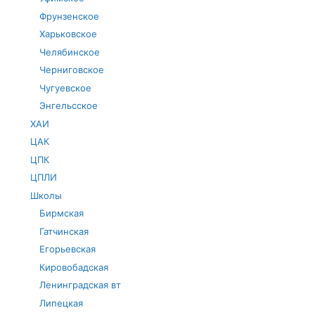
Фрунзенское
Харьковское
Челябинское
Черниговское
Чугуевское
Энгельсское
ХАИ
ЦАК
ЦПК
ЦПЛИ
Школы
Бирмская
Гатчинская
Егорьевская
Кировобадская
Ленинградская вт
Липецкая