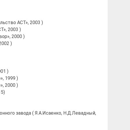
льство АСТ», 2003 )
», 2003 )
ор», 2000 )
2002 )
01 )
, 1999 )
», 2000 )
15)
нного завода ( Я.А.Исаенко, Н.Д.Левадный,