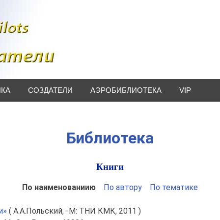
ИКА
СОЗДАТЕЛИ
АЭРОБИБЛИОТЕКА
VIP
Библиотека
Книги
По наименованиию
По автору
По тематике
и»
( А.А.Польский, -М: ТНИ КМК, 2011 )