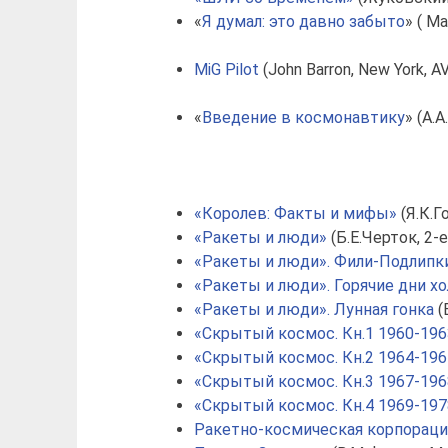
«
Я думал: это давно забыто
» ( М
MiG Pilot
(John Barron, New York, 
«
Введение в космонавтику
» (А.
«Королев: Факты и мифы»
(Я.К.Го
«Ракеты и люди»
(Б.Е.Черток, 2-
«Ракеты и люди». Фили-Подлип
«Ракеты и люди». Горячие дни х
«Ракеты и люди». Лунная гонка
(
«Скрытый космос. Кн.1 1960-1963
«Скрытый космос. Кн.2 1964-1967
«Скрытый космос. Кн.3 1967-1968
«Скрытый космос. Кн.4 1969-1978
Ракетно-космическая корпорация 