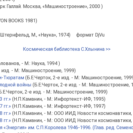
арк Галлай. Москва, «Машиностроение», 2000 )
AVON BOOKS 1981)
А.Штернфельд, М., «Наука», 1974) формат DjVu
Космическая библиотека С.Хлынина >>
лованов, - М.: Наука, 1994 )
е изд. - М.: Машиностроение, 1999)
ки-Тюратам
(Б.Е.Черток, 2-е изд. - М.: Машиностроение, 199
олодной войны
(Б.Е.Черток, 2-е изд. - М.: Машиностроение, 
Б.Е.Черток, 2-е изд. - М.: Машиностроение, 1999)
 гг.»
(Н.П.Каманин, - М.: Инфортекст-ИФ, 1995)
 гг.»
(Н.П.Каманин, - М.: Инфортекст-ИФ, 1997)
 гг.»
(Н.П.Каманин, - М.: ООО ИИД Новости космонавтики, 
 гг.»
(Н.П.Каманин, - М.: ООО ИИД Новости космонавтики, 
«Энергия» им. С.П.Королева 1946-1996. (Глав. ред. Семено