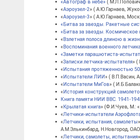
«Автограф в небе»
( М.Л.Попович,
«
Аэроузел-2
» ( А.Ю.Гарнаев, Жук
«
Аэроузел-3
» ( А.Ю.Гарнаев, Моск
«Битва за звезды. Ракетные си
«Битва за звезды. Космическое
«
Взлетная полоса длиною в жизн
«
Воспоминания военного летчик
«Заметки парашютиста-испытат
«
Записки летчика-испытателя
» (
«
Испытания протяженностью 50
«
Испытатели ЛИИ
» ( В.П.Васин,
«
Испытатели МиГов
» ( И.Б.Бала
«
История конструкций самолетов
Книга памяти НИИ ВВС. 1941-194
«
Крылатая книга
» (Ф.И.Чуев, М.:
«
Летчики-испытатели Аэрофлот
«
Летчики, испытания, самолеты
А.М.Элькинбард, Н.Новгород, ОАО 
«
Летчики, самолеты, испытания