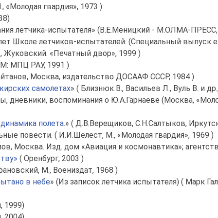
., «Молодая гвардия», 1973 )
38)
ания летчика-испытателя» (В.Е.Меницкий - М.ОЛМА-ПРЕСС,
5 лет Школе летчиков-испытателей. (Специальный выпуск
в, Жуковский. «Печатный двор», 1999 )
 -М: МПЦ РАУ, 1991 )
айтанов, Москва, издательство ДОСААФ СССР, 1984 )
жирских самолетах
» ( Близнюк В., Васильев Л., Вуль В. и др
ы, дневники, воспоминания о Ю.А.Гарнаеве (Москва, «Моло
 динамика полета
.» ( Д.В.Верещиков, С.Н.Салтыков, Иркутс
ные повести. ( И.И.Шелест, М., «Молодая гвардия», 1969 )
пов, Москва. Изд. дом «Авиация и космонавтика»; агентств
ству»
( Оренбург, 2003 )
фановский, М., Воениздат, 1968 )
ытано в небе
» (Из записок летчика испытателя) ( Марк Г
 1999)
 2004)