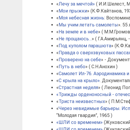
«
Лечу за мечтой»
( И.И.Шелест, М
«
Мои прыжки
» (К.Ф.Кайтанов, 19
«
Моя небесная жизнь
: Воспомин
«
Мы учим летать самолеты
». 5
«
На земле и в небе
» ( М.М.Громо
«
Не прощаюсь…
» ( Г.А.Амирьянц,
«
Под куполом парашюта
» (К.Ф.К
«
Правда о сверхзвуковых пасса
«
Проверено на себе
» - Документ
«
Путь в небо
» ( С.Н.Анохин )
«
Самолет Ил-76. Аэродинамика и
«
С крыла на крыло»
. Документаль
«
Страстная неделя
» ( Леонид По
«Трижды орденоносный - отече
«
Триста неизвестных
» ( П.М.Сте
«
Через невидимые барьеры. Исп
“Молодая гвардия”, 1965 )
«ШЛИ со временем»
(Жуковский,
«ШЛИ со временем»
(Жуковский,