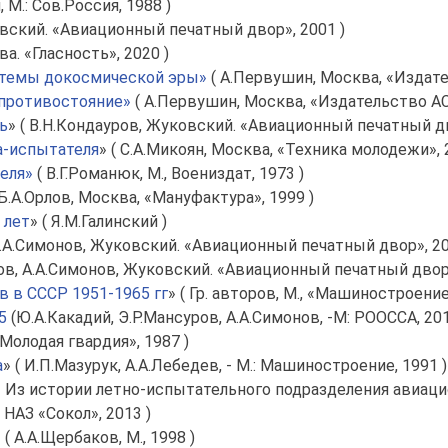
 М.: Сов.Россия, 1988 )
овский. «Авиационный печатный двор», 2001 )
ва. «Гласность», 2020 )
стемы докосмической эры»
( А.Первушин, Москва, «Издате
 противостояние»
( А.Первушин, Москва, «Издательство АСТ
ь
» ( В.Н.Кондауров, Жуковский. «Авиационный печатный дв
а-испытателя
» ( С.А.Микоян, Москва, «Техника молодежи», 
еля»
( В.Г.Романюк, М., Воениздат, 1973 )
 Б.А.Орлов, Москва, «Мануфактура», 1999 )
 лет
» ( Я.М.Галинский )
 А.А.Симонов, Жуковский. «Авиационный печатный двор», 20
ков, А.А.Симонов, Жуковский. «Авиационный печатный двор»
 в СССР 1951-1965 гг
» ( Гр. авторов, М., «Машиностроение
5
(Ю.А.Какадий, Э.Р.Мансуров, А.А.Симонов, -М: РООССА, 20
 «Молодая гвардия», 1987 )
а
» ( И.П.Мазурук, А.А.Лебедев, - М.: Машиностроение, 1991 )
» Из истории летно-испытательного подразделения авиацио
НАЗ «Сокол», 2013 )
» ( А.А.Щербаков, М., 1998 )